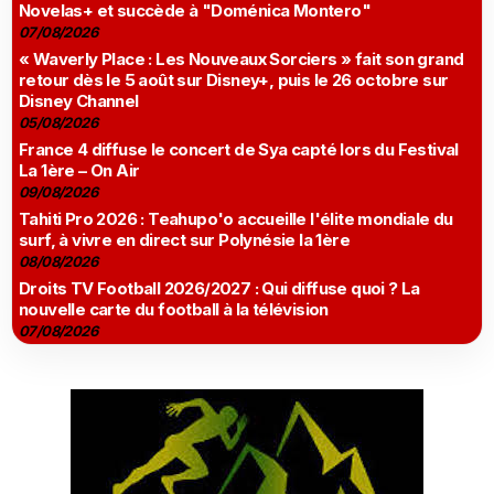
Novelas+ et succède à "Doménica Montero"
07/08/2026
« Waverly Place : Les Nouveaux Sorciers » fait son grand
retour dès le 5 août sur Disney+, puis le 26 octobre sur
Disney Channel
05/08/2026
France 4 diffuse le concert de Sya capté lors du Festival
La 1ère – On Air
09/08/2026
Tahiti Pro 2026 : Teahupo'o accueille l'élite mondiale du
surf, à vivre en direct sur Polynésie la 1ère
08/08/2026
Droits TV Football 2026/2027 : Qui diffuse quoi ? La
nouvelle carte du football à la télévision
07/08/2026