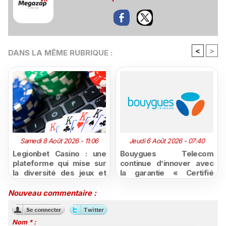
<
>
DANS LA MÊME RUBRIQUE :
Samedi 8 Août 2026 - 11:06
Jeudi 6 Août 2026 - 07:40
Legionbet Casino : une
Bouygues Telecom
plateforme qui mise sur
continue d’innover avec
la diversité des jeux et
la garantie « Certifié
des promotions
moins cher ou remboursé
attractives
»
Nouveau commentaire :
Nom * :