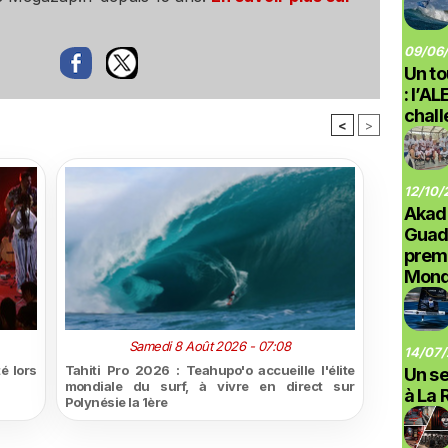
09/06/
Un to
: l’A
chal
<
>
12/10/
Akad
Guad
prem
Monde
Samedi 8 Août 2026 - 07:08
14/07/
é lors
Tahiti Pro 2026 : Teahupo'o accueille l'élite
Un se
mondiale du surf, à vivre en direct sur
à La 
Polynésie la 1ère