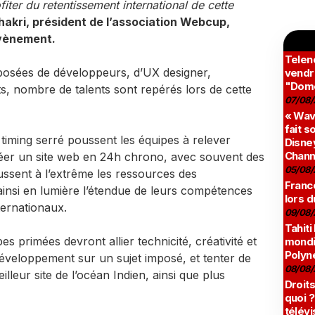
fiter du retentissement international de cette
akri, président de l’association Webcup,
́vènement.
Teleno
posées de développeurs, d’UX designer,
vendr
"Domé
s, nombre de talents sont repérés lors de cette
07/08/
« Wav
fait s
timing serré poussent les équipes à relever
Disney
Chann
 créer un site web en 24h chrono, avec souvent des
05/08/
sent à l’extrême les ressources des
France
ainsi en lumière l’étendue de leurs compétences
lors d
ternationaux.
09/08/
Tahiti
s primées devront allier technicité, créativité et
mondia
Polyné
 développement sur un sujet imposé, et tenter de
08/08/
illeur site de l’océan Indien, ainsi que plus
Droits
quoi ?
télévi