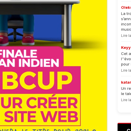
Olek
La tr
s’an
incon
musiqu
Lire 
Keyy
Cet a
l''év
pour 
Lire 
kata
Un re
le ta
Lire 
C