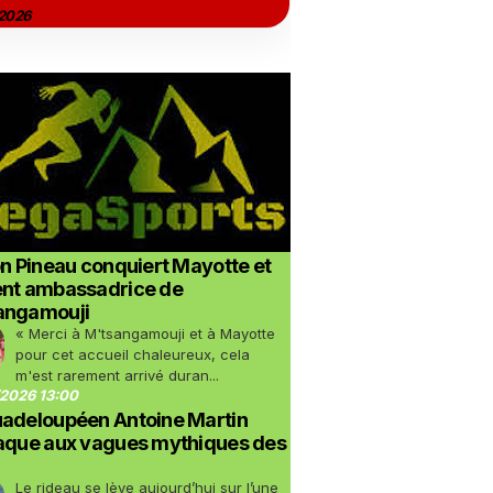
2026
on Pineau conquiert Mayotte et
ent ambassadrice de
angamouji
« Merci à M'tsangamouji et à Mayotte
pour cet accueil chaleureux, cela
m'est rarement arrivé duran...
2026 13:00
uadeloupéen Antoine Martin
taque aux vagues mythiques des
Le rideau se lève aujourd’hui sur l’une