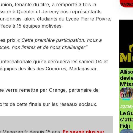
union, tenante du titre, a remporté 3 fois la
07/08/
ession à Quentin et Jeremy nos représentants
unionnais, alors étudiants du Lycée Pierre Poivre,
ace à 15 équipes motivées.
des prix
« Cette première participation, nous a
ces, nos limites et de nous challenger”
e internationale qui se déroulera les samedi 04 et
́quipes des îles des Comores, Madagascar,
Allis
devi
M'ts
 se verra remettre par Orange, partenaire de
ts de cette finale sur les réseaux sociaux.
22/06/
Le G
s'at
Fidji
e Megazap.fr depuis 15 ans.
En savoir plus sur