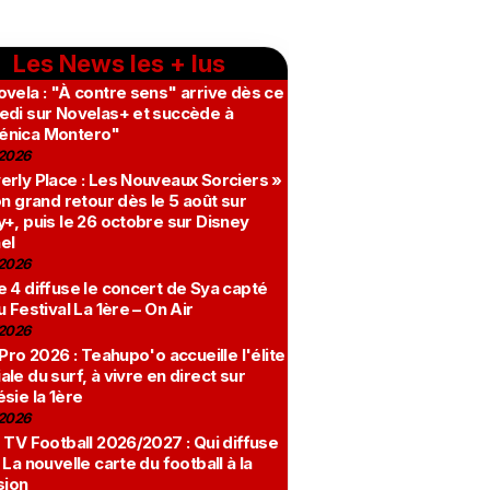
Les News les + lus
vela : "À contre sens" arrive dès ce
edi sur Novelas+ et succède à
nica Montero"
2026
erly Place : Les Nouveaux Sorciers »
on grand retour dès le 5 août sur
+, puis le 26 octobre sur Disney
el
2026
 4 diffuse le concert de Sya capté
u Festival La 1ère – On Air
2026
 Pro 2026 : Teahupo'o accueille l'élite
le du surf, à vivre en direct sur
sie la 1ère
2026
 TV Football 2026/2027 : Qui diffuse
 La nouvelle carte du football à la
sion