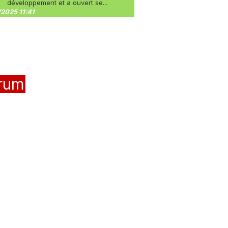
développement et a ouvert se...
2025 11:41
rum