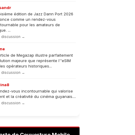
sandr
oisième édition de Jazz Dann Port 2026
nonce comme un rendez-vous
tournable pour les amateurs de
e. ...
la discussion →
ne
rticle de Megazap illustre parfaitement
olution majeure que représente l''eSIM
les opérateurs historiques...
la discussion →
rina8
ndez-vous incontournable qui valorise
lent et la créativité du cinéma guyanais....
la discussion →
arte de Couverture Mobile