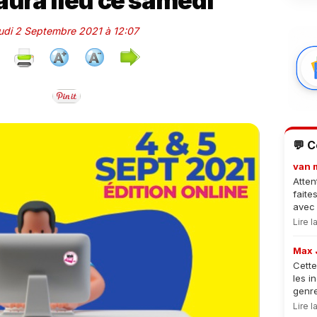
aura lieu ce samedi
eudi 2 Septembre 2021 à 12:07
💬 
van 
Atten
faite
avec 
Lire 
Max 
Cette
les i
genre
Lire 