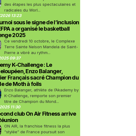
des étapes les plus spectaculaires et
radicales du Worl...
2026 13:23
urnoi sous le signe de l’inclusion
LEFPA a organisé le basketball
lenge 2025
Ce vendredi 10 octobre, le Complexe
Terre Sainte Nelson Mandela de Saint-
Pierre a vibré au rythm...
2025 09:37
emy K-Challenge : Le
eloupéen, Enzo Balanger,
ier Français sacré Champion du
 de Moth à foils
Enzo Balanger, athlète de l’Akademy by
K-Challenge, remporte son premier
titre de Champion du Mond...
2025 11:30
cond club On Air Fitness arrive
Réunion
ON AIR, la franchise fitness la plus
“stylée” de France poursuit son