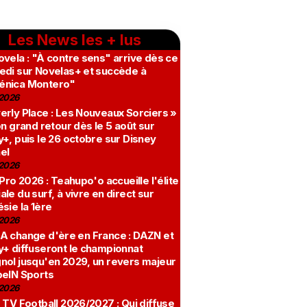
Les News les + lus
vela : "À contre sens" arrive dès ce
edi sur Novelas+ et succède à
nica Montero"
2026
erly Place : Les Nouveaux Sorciers »
on grand retour dès le 5 août sur
+, puis le 26 octobre sur Disney
el
2026
 Pro 2026 : Teahupo'o accueille l'élite
le du surf, à vivre en direct sur
sie la 1ère
2026
A change d'ère en France : DAZN et
y+ diffuseront le championnat
nol jusqu'en 2029, un revers majeur
beIN Sports
2026
 TV Football 2026/2027 : Qui diffuse