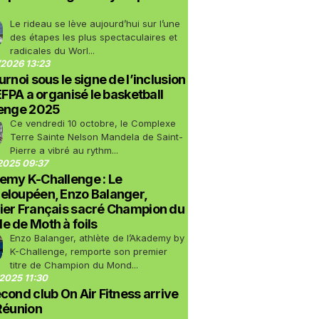
Le rideau se lève aujourd’hui sur l’une
des étapes les plus spectaculaires et
radicales du Worl...
2026 13:23
urnoi sous le signe de l’inclusion
LEFPA a organisé le basketball
lenge 2025
Ce vendredi 10 octobre, le Complexe
Terre Sainte Nelson Mandela de Saint-
Pierre a vibré au rythm...
2025 09:37
emy K-Challenge : Le
eloupéen, Enzo Balanger,
ier Français sacré Champion du
 de Moth à foils
Enzo Balanger, athlète de l’Akademy by
K-Challenge, remporte son premier
titre de Champion du Mond...
2025 11:30
cond club On Air Fitness arrive
Réunion