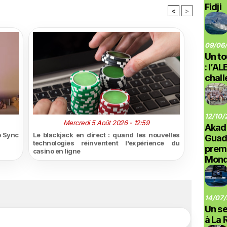
Fidji
<
>
09/06/
Un to
: l’A
chal
12/10/
Mercredi 5 Août 2026 - 12:59
Akad
p Sync
Le blackjack en direct : quand les nouvelles
Guad
technologies réinventent l'expérience du
prem
casino en ligne
Monde
14/07/
Un se
à La 