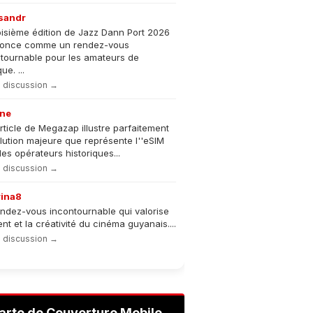
sandr
oisième édition de Jazz Dann Port 2026
nonce comme un rendez-vous
tournable pour les amateurs de
e. ...
la discussion →
ne
rticle de Megazap illustre parfaitement
olution majeure que représente l''eSIM
les opérateurs historiques...
la discussion →
rina8
ndez-vous incontournable qui valorise
lent et la créativité du cinéma guyanais....
la discussion →
arte de Couverture Mobile