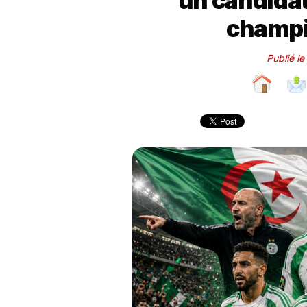
un candidat 
champi
Publié le