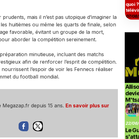
quoi ?
télévi
07/08/
 prudents, mais il n’est pas utopique d’imaginer la
 les huitièmes ou même les quarts de finale, selon
ge favorable, évitant un groupe de la mort,
 pour aborder la compétition sereinement.
 préparation minutieuse, incluant des matchs
stigieux afin de renforcer l’esprit de compétition.
nourrissent l’espoir de voir les Fennecs réaliser
ommet du football mondial.
Allis
devi
M'ts
e Megazap.fr depuis 15 ans.
En savoir plus sur
22/06/
Le G
s'at