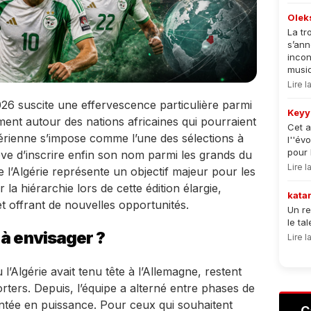
Olek
La tr
s’an
incon
musiqu
Lire 
26 suscite une effervescence particulière parmi
Keyy
ent autour des nations africaines qui pourraient
Cet a
gérienne s’impose comme l’une des sélections à
l''év
pour 
rêve d’inscrire enfin son nom parmi les grands du
Lire 
de l’Algérie représente un objectif majeur pour les
a hiérarchie lors de cette édition élargie,
kata
t offrant de nouvelles opportunités.
Un re
le ta
 à envisager ?
Lire 
’Algérie avait tenu tête à l’Allemagne, restent
ters. Depuis, l’équipe a alterné entre phases de
tée en puissance. Pour ceux qui souhaitent
C