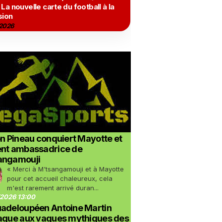
 La nouvelle carte du football à la
sion
2026
on Pineau conquiert Mayotte et
ent ambassadrice de
angamouji
« Merci à M'tsangamouji et à Mayotte
pour cet accueil chaleureux, cela
m'est rarement arrivé duran...
2026 13:00
uadeloupéen Antoine Martin
taque aux vagues mythiques des