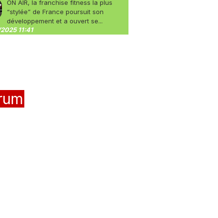
ON AIR, la franchise fitness la plus
“stylée” de France poursuit son
développement et a ouvert se...
2025 11:41
rum