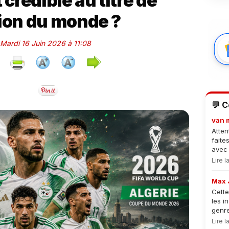
crédible au titre de
on du monde ?
 Mardi 16 Juin 2026 à 11:08
💬 
van 
Atten
faite
avec 
Lire 
Max 
Cette
les i
genre
Lire 