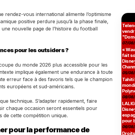
que rendez-vous international alimente l’optimisme
namique positive perdure jusqu’à la phase finale,
Teleno
 une nouvelle page de l’histoire du football
vendr
"Domé
07/08/
ances pour les outsiders ?
« Wav
fait s
Disney
 coupe du monde 2026 plus accessible pour les
Chann
ontexte implique également une endurance à toute
05/08/
ute erreur face à des favoris tels que le champion
Tahiti
mondia
nts européens et sud-américains.
Polyné
08/08/
que technique. S’adapter rapidement, faire
LALIG
sir chaque occasion seront essentiels pour
Disne
espag
s de cette compétition unique.
pour 
06/08/
ner pour la performance de
Droits