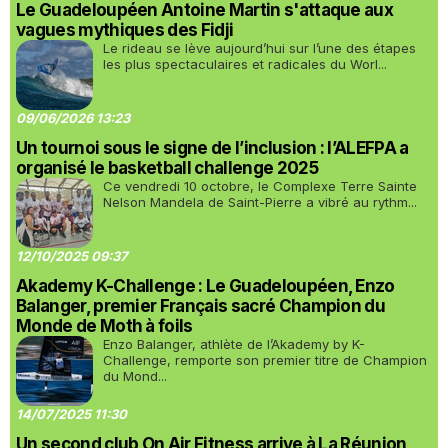
Le Guadeloupéen Antoine Martin s'attaque aux
vagues mythiques des Fidji
Le rideau se lève aujourd’hui sur l’une des étapes
les plus spectaculaires et radicales du Worl...
09/06/2026 13:23
Un tournoi sous le signe de l’inclusion : l’ALEFPA a
organisé le basketball challenge 2025
Ce vendredi 10 octobre, le Complexe Terre Sainte
Nelson Mandela de Saint-Pierre a vibré au rythm...
12/10/2025 09:37
Akademy K-Challenge : Le Guadeloupéen, Enzo
Balanger, premier Français sacré Champion du
Monde de Moth à foils
Enzo Balanger, athlète de l’Akademy by K-
Challenge, remporte son premier titre de Champion
du Mond...
14/07/2025 11:30
Un second club On Air Fitness arrive à La Réunion