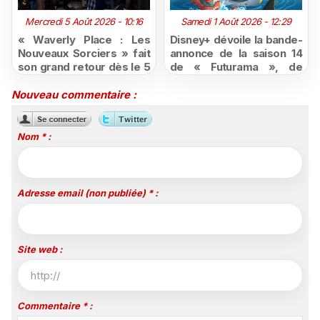
Mercredi 5 Août 2026 - 10:16
Samedi 1 Août 2026 - 12:29
« Waverly Place : Les
Disney+ dévoile la bande-
Nouveaux Sorciers » fait
annonce de la saison 14
son grand retour dès le 5
de « Futurama », de
août sur Disney+, puis le
retour dès le 3 août
26 octobre sur Disney
Nouveau commentaire :
Channel
Nom * :
Adresse email (non publiée) * :
Site web :
Commentaire * :