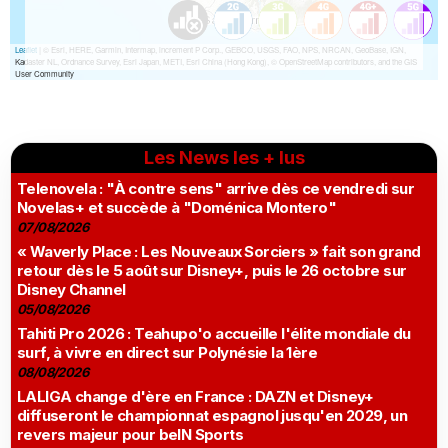
Les News les + lus
Telenovela : "À contre sens" arrive dès ce vendredi sur
Novelas+ et succède à "Doménica Montero"
07/08/2026
« Waverly Place : Les Nouveaux Sorciers » fait son grand
retour dès le 5 août sur Disney+, puis le 26 octobre sur
Disney Channel
05/08/2026
Tahiti Pro 2026 : Teahupo'o accueille l'élite mondiale du
surf, à vivre en direct sur Polynésie la 1ère
08/08/2026
LALIGA change d'ère en France : DAZN et Disney+
diffuseront le championnat espagnol jusqu'en 2029, un
revers majeur pour beIN Sports