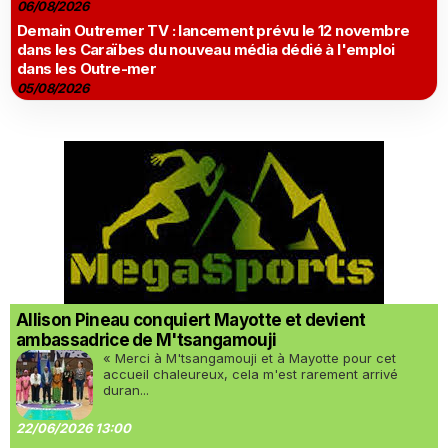
06/08/2026
Demain Outremer TV : lancement prévu le 12 novembre
dans les Caraïbes du nouveau média dédié à l'emploi
dans les Outre-mer
05/08/2026
Allison Pineau conquiert Mayotte et devient
ambassadrice de M'tsangamouji
« Merci à M'tsangamouji et à Mayotte pour cet
accueil chaleureux, cela m'est rarement arrivé
duran...
22/06/2026 13:00