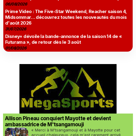
06/08/2026
Prime Video : The Five-Star Weekend, Reacher saison 4,
Midsommar… découvrez toutes les nouveautés du mois
d'août 2026
31/07/2026
Disney+ dévoile la bande-annonce de la saison 14 de «
Futurama », de retour dès le 3 août
01/08/2026
Allison Pineau conquiert Mayotte et devient
ambassadrice de M'tsangamouji
« Merci à M'tsangamouji et à Mayotte pour cet
accueil chaleureux, cela m'est rarement arrivé