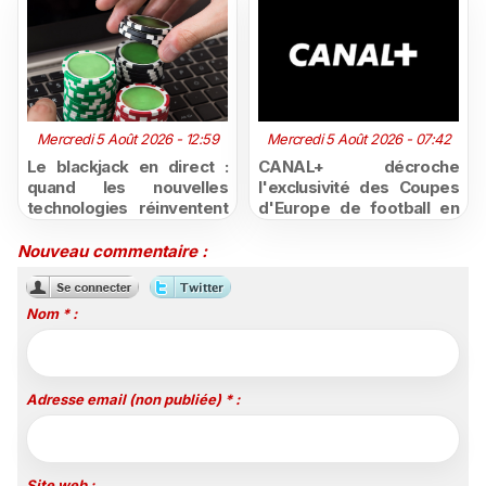
Mercredi 5 Août 2026 - 12:59
Mercredi 5 Août 2026 - 07:42
Le blackjack en direct :
CANAL+ décroche
quand les nouvelles
l'exclusivité des Coupes
technologies réinventent
d'Europe de football en
l'expérience du casino en
Afrique subsaharienne
ligne
jusqu'en 2031
Nouveau commentaire :
Nom * :
Adresse email (non publiée) * :
Site web :