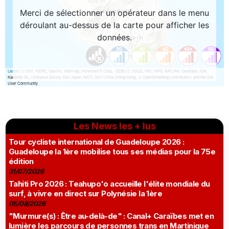
Les News les + lus
Tour cycliste international de Guadeloupe 2026 :
Guadeloupe la 1ère mobilise tous ses médias pour la 75e
édition
31/07/2026
Tahiti Pro 2026 : Teahupo'o accueille l'élite mondiale du
surf, à vivre en direct sur Polynésie la 1ère
05/08/2026
"Murmure(s) : Être au-delà-de" : Canal+ Caraïbes met en
lumière les parcours de personnes trans en Martinique