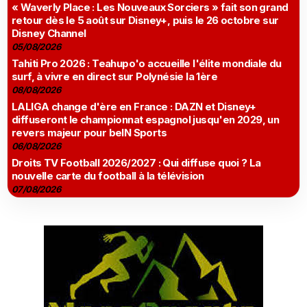
« Waverly Place : Les Nouveaux Sorciers » fait son grand
retour dès le 5 août sur Disney+, puis le 26 octobre sur
Disney Channel
05/08/2026
Tahiti Pro 2026 : Teahupo'o accueille l'élite mondiale du
surf, à vivre en direct sur Polynésie la 1ère
08/08/2026
LALIGA change d'ère en France : DAZN et Disney+
diffuseront le championnat espagnol jusqu'en 2029, un
revers majeur pour beIN Sports
06/08/2026
Droits TV Football 2026/2027 : Qui diffuse quoi ? La
nouvelle carte du football à la télévision
07/08/2026