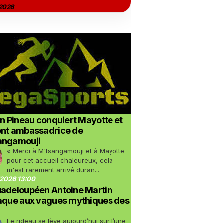
2026
on Pineau conquiert Mayotte et
ent ambassadrice de
angamouji
« Merci à M'tsangamouji et à Mayotte
pour cet accueil chaleureux, cela
m'est rarement arrivé duran...
2026 13:00
uadeloupéen Antoine Martin
taque aux vagues mythiques des
Le rideau se lève aujourd’hui sur l’une