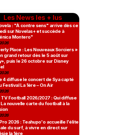
Les News les + lus
vela : "À contre sens" arrive dès ce
edi sur Novelas+ et succède à
nica Montero"
2026
erly Place : Les Nouveaux Sorciers »
on grand retour dès le 5 août sur
+, puis le 26 octobre sur Disney
el
2026
 4 diffuse le concert de Sya capté
u Festival La 1ère – On Air
2026
 TV Football 2026/2027 : Qui diffuse
 La nouvelle carte du football à la
sion
2026
 Pro 2026 : Teahupo'o accueille l'élite
le du surf, à vivre en direct sur
sie la 1ère