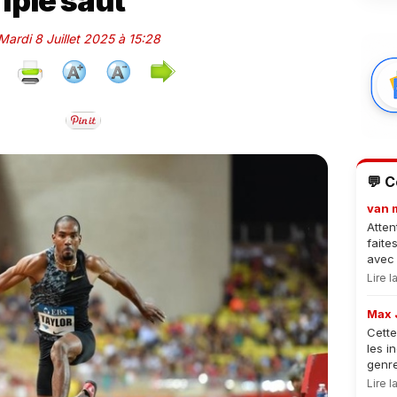
riple saut
 Mardi 8 Juillet 2025 à 15:28
💬 
van 
Atten
faite
avec 
Lire 
Max 
Cette
les i
genre
Lire 