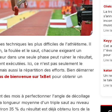
Olek
La tr
s’an
incon
musiqu
Lire 
Keyy
es techniques les plus difficiles de l'athlétisme. Il
Cet a
n, la foulée et le saut, chacune exigeant un
l''év
pour 
eur dans une seule phase peut ruiner le résultat,
Lire 
nt exécutées. Ici, ce n'est pas seulement le
mais aussi la répartition des efforts. Bien démarrer
kata
Un re
s de bienvenue sur 1xBet
pour obtenir un
le ta
Lire 
t des mois à perfectionner l'angle de décollage
a longueur moyenne d'un triple saut au niveau
viron 35 % du résultat est déjà obtenu lors de la
C