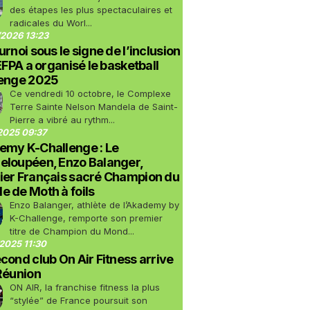
des étapes les plus spectaculaires et
radicales du Worl...
2026 13:23
urnoi sous le signe de l’inclusion
LEFPA a organisé le basketball
lenge 2025
Ce vendredi 10 octobre, le Complexe
Terre Sainte Nelson Mandela de Saint-
Pierre a vibré au rythm...
2025 09:37
emy K-Challenge : Le
eloupéen, Enzo Balanger,
ier Français sacré Champion du
 de Moth à foils
Enzo Balanger, athlète de l’Akademy by
K-Challenge, remporte son premier
titre de Champion du Mond...
2025 11:30
cond club On Air Fitness arrive
Réunion
ON AIR, la franchise fitness la plus
“stylée” de France poursuit son