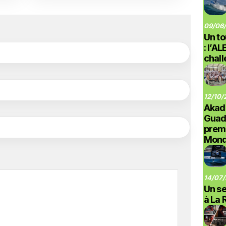
09/06/
Un to
: l’A
chal
12/10/
Akad
Guad
prem
Monde
14/07/
Un se
à La 