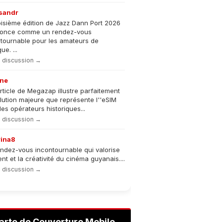
sandr
oisième édition de Jazz Dann Port 2026
nonce comme un rendez-vous
tournable pour les amateurs de
e. ...
la discussion →
ne
rticle de Megazap illustre parfaitement
olution majeure que représente l''eSIM
les opérateurs historiques...
la discussion →
rina8
ndez-vous incontournable qui valorise
lent et la créativité du cinéma guyanais....
la discussion →
arte de Couverture Mobile