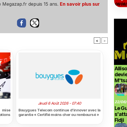
e Megazap.fr depuis 15 ans.
En savoir plus sur
08/08/
<
>
Allis
devi
M'ts
22/06/
Jeudi 6 Août 2026 - 07:40
Le G
i mise
Bouygues Telecom continue d’innover avec la
s'at
otions
garantie « Certifié moins cher ou remboursé »
Fidji