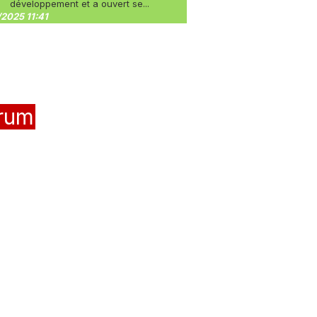
développement et a ouvert se...
2025 11:41
rum