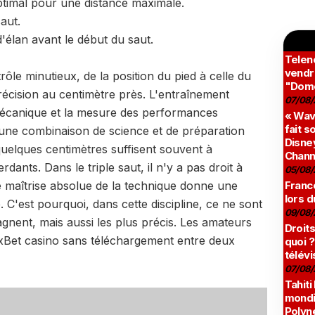
ptimal pour une distance maximale.
aut.
élan avant le début du saut.
Teleno
vendr
le minutieux, de la position du pied à celle du
"Domé
récision au centimètre près. L'entraînement
07/08/
mécanique et la mesure des performances
« Wav
fait s
c une combinaison de science et de préparation
Disney
quelques centimètres suffisent souvent à
Chann
dants. Dans le triple saut, il n'y a pas droit à
05/08/
ne maîtrise absolue de la technique donne une
France
lors d
C'est pourquoi, dans cette discipline, ce ne sont
09/08/
agnent, mais aussi les plus précis. Les amateurs
Droits
1xBet casino sans téléchargement entre deux
quoi ?
télévi
07/08/
Tahiti
mondia
Polyné