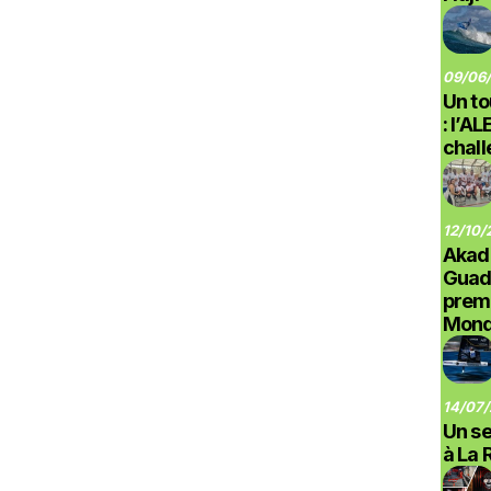
09/06/
Un to
: l’A
chal
12/10/
Akad
Guad
prem
Monde
14/07/
Un se
à La 