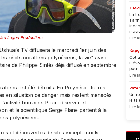
Olek
La tr
s’an
incon
musiqu
leu Lagon Productions
Lire 
Ushuaïa TV diffusera le mercredi 1er juin dès
Keyy
s récifs coralliens polynésiens, la vie" avec
Cet a
l''év
re de Philippe Sintès déjà diffusé en septembre
pour 
Lire 
lliens ont été détruits. En Polynésie, la très
kata
pas en situation de danger mais restent menacés
Un re
le ta
 l'activité humaine. Pour observer et
Lire 
n et le scientifique Serge Plane partent à la
ins polynésiens.
res et découvertes de sites exceptionnels,
C