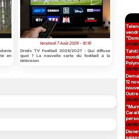
Teleno
vendr
"Domé
Vendredi 7 Août 2026 - 10:16
07/08/
édonie
Droits TV Football 2026/2027 : Qui diffuse
Tahiti
ité en
quoi ? La nouvelle carte du football à la
mondia
télévision
Polyné
05/08/
Demai
12 no
nouve
Outre
05/08/
"Murmu
Caraï
perso
06/08/
Disne
saison