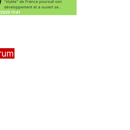
“stylée” de France poursuit son
développement et a ouvert se...
2025 11:41
rum