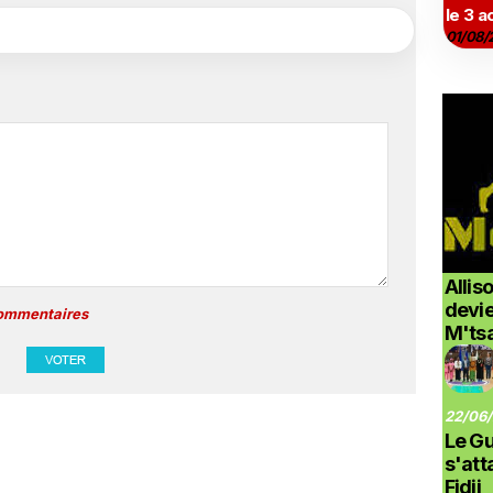
le 3 a
01/08/
Allis
devi
commentaires
M'ts
22/06/
Le G
s'at
Fidji