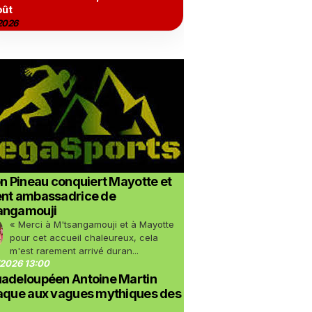
oût
2026
on Pineau conquiert Mayotte et
ent ambassadrice de
angamouji
« Merci à M'tsangamouji et à Mayotte
pour cet accueil chaleureux, cela
m'est rarement arrivé duran...
2026 13:00
uadeloupéen Antoine Martin
taque aux vagues mythiques des