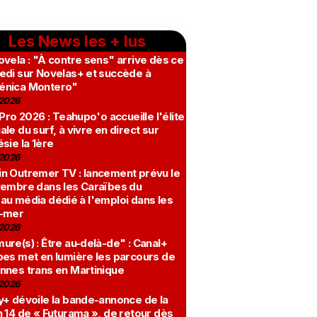
Les News les + lus
vela : "À contre sens" arrive dès ce
edi sur Novelas+ et succède à
nica Montero"
2026
 Pro 2026 : Teahupo'o accueille l'élite
le du surf, à vivre en direct sur
sie la 1ère
2026
n Outremer TV : lancement prévu le
vembre dans les Caraïbes du
au média dédié à l'emploi dans les
-mer
2026
re(s) : Être au-delà-de" : Canal+
bes met en lumière les parcours de
nnes trans en Martinique
2026
y+ dévoile la bande-annonce de la
 14 de « Futurama », de retour dès