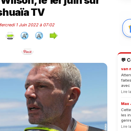
ilson, le 1er juin sur
shuaïa TV
Mercredi 1 Juin 2022 à 07:02
💬 
van 
Atten
faite
avec 
Lire 
Max 
Cette
les i
genre
Lire 