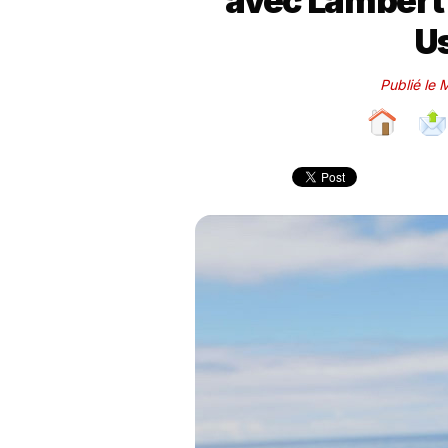
avec Lambert W
U
Publié le 