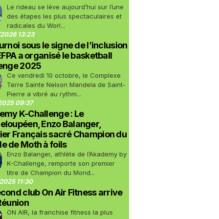
Le rideau se lève aujourd’hui sur l’une
des étapes les plus spectaculaires et
radicales du Worl...
2026 13:23
urnoi sous le signe de l’inclusion
LEFPA a organisé le basketball
lenge 2025
Ce vendredi 10 octobre, le Complexe
Terre Sainte Nelson Mandela de Saint-
Pierre a vibré au rythm...
2025 09:37
emy K-Challenge : Le
eloupéen, Enzo Balanger,
ier Français sacré Champion du
 de Moth à foils
Enzo Balanger, athlète de l’Akademy by
K-Challenge, remporte son premier
titre de Champion du Mond...
2025 11:30
cond club On Air Fitness arrive
Réunion
ON AIR, la franchise fitness la plus