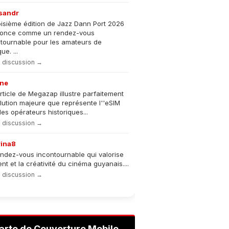
sandr
oisième édition de Jazz Dann Port 2026
nonce comme un rendez-vous
tournable pour les amateurs de
e. ...
la discussion →
ne
rticle de Megazap illustre parfaitement
olution majeure que représente l''eSIM
les opérateurs historiques...
la discussion →
rina8
ndez-vous incontournable qui valorise
lent et la créativité du cinéma guyanais....
la discussion →
arte de Couverture Mobile