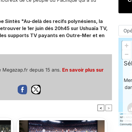
amoureux de ce peuple du Pacifique qui a su
e Sintès "Au-delà des recifs polynésiens, la
etrouver le 1er juin dés 20h45 sur Ushuaïa TV,
 les supports TV payants en Outre-Mer et en
e Megazap.fr depuis 15 ans.
En savoir plus sur
<
>