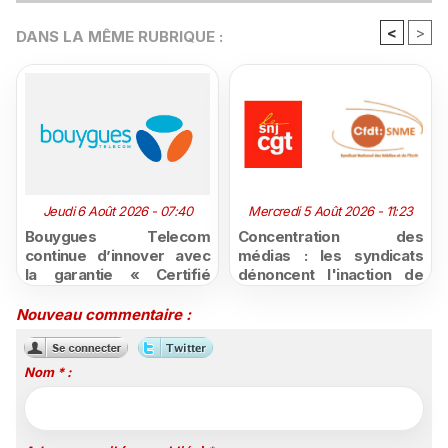
<
>
DANS LA MÊME RUBRIQUE :
Jeudi 6 Août 2026 - 07:40
Mercredi 5 Août 2026 - 11:23
Bouygues Telecom
Concentration des
continue d’innover avec
médias : les syndicats
la garantie « Certifié
dénoncent l'inaction de
moins cher ou remboursé
l'État après la décision du
»
Conseil d'État
Nouveau commentaire :
Nom * :