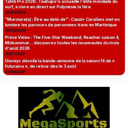
Tahiti Pro 2026 : Teahupo'o accueille l'élite mondiale du
surf, à vivre en direct sur Polynésie la 1ère
05/08/2026
"Murmure(s) : Être au-delà-de" : Canal+ Caraïbes met en
lumière les parcours de personnes trans en Martinique
06/08/2026
Prime Video : The Five-Star Weekend, Reacher saison 4,
Midsommar… découvrez toutes les nouveautés du mois
d'août 2026
31/07/2026
Disney+ dévoile la bande-annonce de la saison 14 de «
Futurama », de retour dès le 3 août
01/08/2026