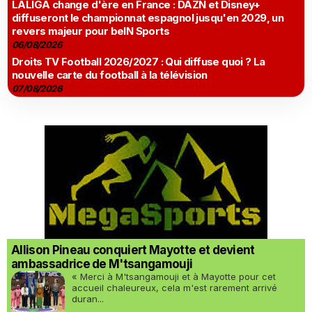
LALIGA change d'ère en France : DAZN et Disney+
diffuseront le championnat espagnol jusqu'en 2029, un
revers majeur pour beIN Sports
06/08/2026
Droits TV Football 2026/2027 : Qui diffuse quoi ? La
nouvelle carte du football à la télévision
07/08/2026
Allison Pineau conquiert Mayotte et devient
ambassadrice de M'tsangamouji
« Merci à M'tsangamouji et à Mayotte pour cet
accueil chaleureux, cela m'est rarement arrivé
duran...