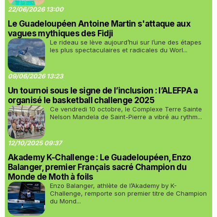
22/06/2026 13:00
Le Guadeloupéen Antoine Martin s'attaque aux
vagues mythiques des Fidji
Le rideau se lève aujourd’hui sur l’une des étapes
les plus spectaculaires et radicales du Worl...
09/06/2026 13:23
Un tournoi sous le signe de l’inclusion : l’ALEFPA a
organisé le basketball challenge 2025
Ce vendredi 10 octobre, le Complexe Terre Sainte
Nelson Mandela de Saint-Pierre a vibré au rythm...
12/10/2025 09:37
Akademy K-Challenge : Le Guadeloupéen, Enzo
Balanger, premier Français sacré Champion du
Monde de Moth à foils
Enzo Balanger, athlète de l’Akademy by K-
Challenge, remporte son premier titre de Champion
du Mond...