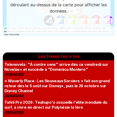
Les News les + lus
Telenovela : "À contre sens" arrive dès ce vendredi sur
Novelas+ et succède à "Doménica Montero"
07/08/2026
« Waverly Place : Les Nouveaux Sorciers » fait son grand
retour dès le 5 août sur Disney+, puis le 26 octobre sur
Disney Channel
05/08/2026
Tahiti Pro 2026 : Teahupo'o accueille l'élite mondiale du
surf, à vivre en direct sur Polynésie la 1ère
08/08/2026