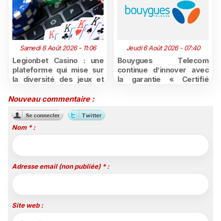
Samedi 8 Août 2026 - 11:06
Jeudi 6 Août 2026 - 07:40
Legionbet Casino : une
Bouygues Telecom
plateforme qui mise sur
continue d’innover avec
la diversité des jeux et
la garantie « Certifié
des promotions
moins cher ou remboursé
attractives
»
Nouveau commentaire :
Nom * :
Adresse email (non publiée) * :
Site web :