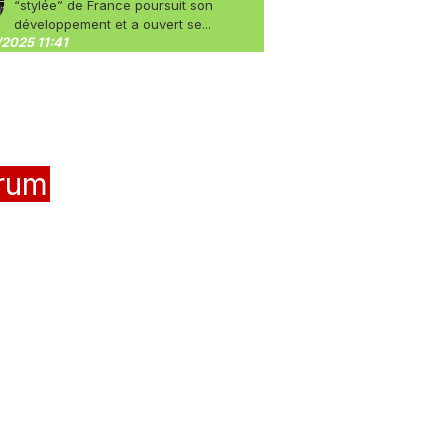
“stylée” de France poursuit son
développement et a ouvert se...
2025 11:41
rum