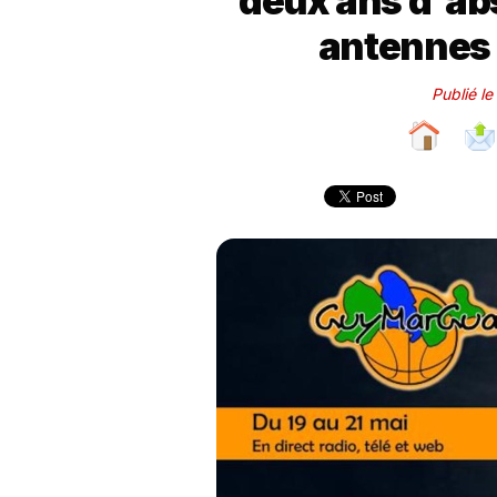
deux ans d'abs
antennes 
Publié l