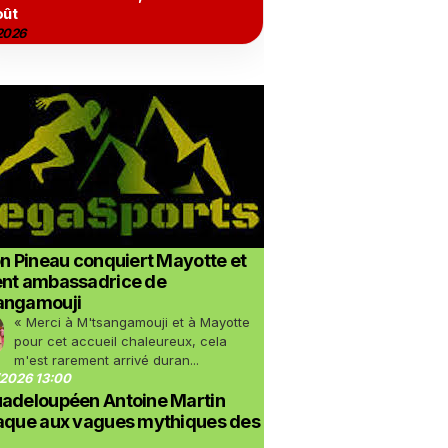
oût
2026
on Pineau conquiert Mayotte et
ent ambassadrice de
angamouji
« Merci à M'tsangamouji et à Mayotte
pour cet accueil chaleureux, cela
m'est rarement arrivé duran...
2026 13:00
uadeloupéen Antoine Martin
taque aux vagues mythiques des