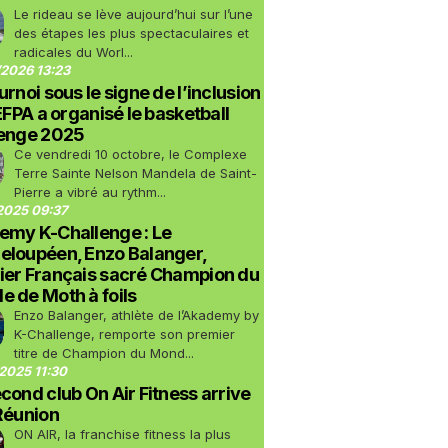
Le rideau se lève aujourd’hui sur l’une
des étapes les plus spectaculaires et
radicales du Worl...
2026 13:23
urnoi sous le signe de l’inclusion
LEFPA a organisé le basketball
lenge 2025
Ce vendredi 10 octobre, le Complexe
Terre Sainte Nelson Mandela de Saint-
Pierre a vibré au rythm...
2025 09:37
emy K-Challenge : Le
eloupéen, Enzo Balanger,
ier Français sacré Champion du
 de Moth à foils
Enzo Balanger, athlète de l’Akademy by
K-Challenge, remporte son premier
titre de Champion du Mond...
2025 11:30
cond club On Air Fitness arrive
Réunion
ON AIR, la franchise fitness la plus