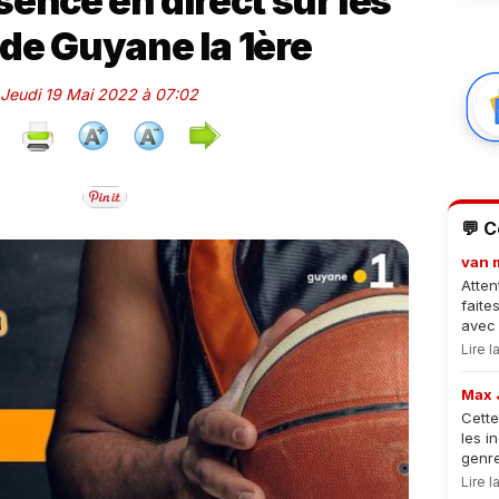
ence en direct sur les
de Guyane la 1ère
e Jeudi 19 Mai 2022 à 07:02
💬 
van 
Atten
faite
avec 
Lire 
Max 
Cette
les i
genre
Lire 