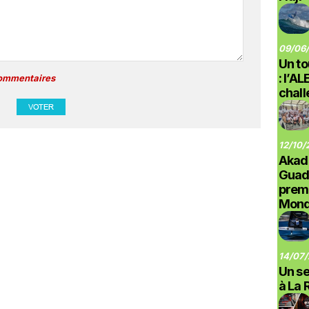
09/06/
Un to
: l’A
commentaires
chal
12/10/
Akad
Guad
prem
Monde
14/07/
Un se
à La 