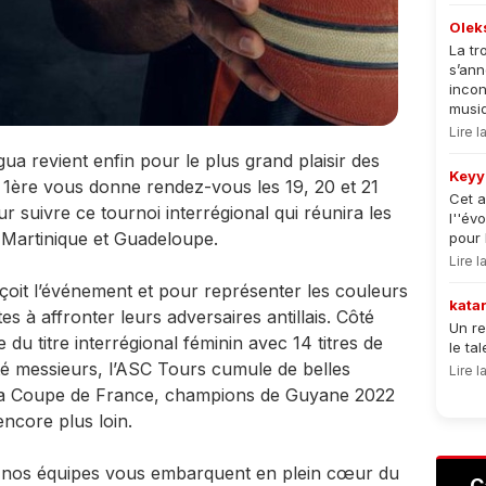
Olek
La tr
s’an
incon
musiqu
Lire 
a revient enfin pour le plus grand plaisir des
Keyy
 1ère vous donne rendez-vous les 19, 20 et 21
Cet a
ur suivre ce tournoi interrégional qui réunira les
l''év
Martinique et Guadeloupe.
pour 
Lire 
çoit l’événement et pour représenter les couleurs
kata
s à affronter leurs adversaires antillais. Côté
Un re
du titre interrégional féminin avec 14 titres de
le ta
é messieurs, l’ASC Tours cumule de belles
Lire 
 la Coupe de France, champions de Guyane 2022
encore plus loin.
n nos équipes vous embarquent en plein cœur du
C