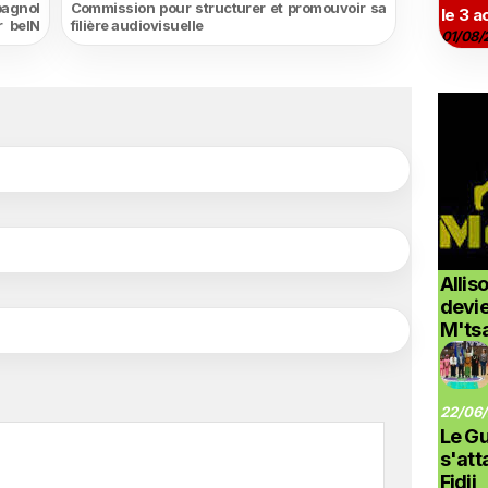
pagnol
Commission pour structurer et promouvoir sa
le 3 a
r beIN
filière audiovisuelle
01/08/
Allis
devi
M'ts
22/06/
Le G
s'at
Fidji