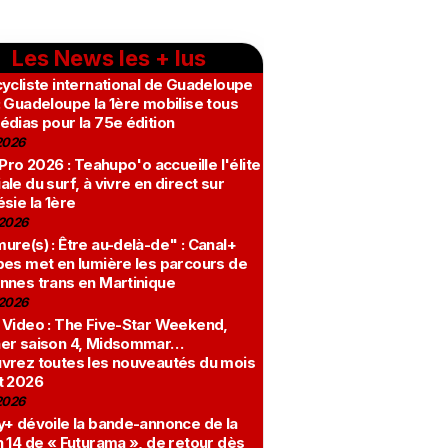
Les News les + lus
ycliste international de Guadeloupe
 Guadeloupe la 1ère mobilise tous
édias pour la 75e édition
2026
 Pro 2026 : Teahupo'o accueille l'élite
le du surf, à vivre en direct sur
sie la 1ère
2026
re(s) : Être au-delà-de" : Canal+
bes met en lumière les parcours de
nnes trans en Martinique
2026
 Video : The Five-Star Weekend,
er saison 4, Midsommar…
vrez toutes les nouveautés du mois
t 2026
2026
y+ dévoile la bande-annonce de la
 14 de « Futurama », de retour dès