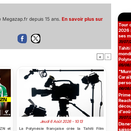
e Megazap.fr depuis 15 ans.
En savoir plus sur
Tour c
2026 :
ses m
31/07/
Tahiti
mondia
<
>
Polyné
05/08/
"Murmu
Caraï
perso
06/08/
Prime
Reach
décou
d'aoû
31/07/
Jeudi 6 Août 2026 - 10:13
Disne
ZN et
La Polynésie française crée la Tahiti Film
saison