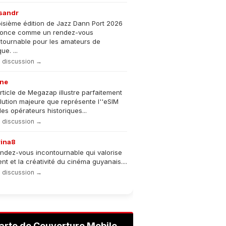
sandr
oisième édition de Jazz Dann Port 2026
nonce comme un rendez-vous
tournable pour les amateurs de
e. ...
la discussion →
ne
rticle de Megazap illustre parfaitement
olution majeure que représente l''eSIM
les opérateurs historiques...
la discussion →
rina8
ndez-vous incontournable qui valorise
lent et la créativité du cinéma guyanais....
la discussion →
arte de Couverture Mobile