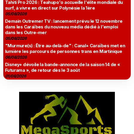
Tahiti Pro 2026 : Teahupo'o accueille l'élite mondiale du
surf, à vivre en direct sur Polynésie la 1ère
05/08/2026
Demain Outremer TV : lancement prévu le 12 novembre
dans les Caraïbes du nouveau média dédié à l'emploi
dans les Outre-mer
05/08/2026
"Murmure(s) : Être au-delà-de" : Canal+ Caraïbes met en
lumière les parcours de personnes trans en Martinique
06/08/2026
Disney+ dévoile la bande-annonce de la saison 14 de «
Futurama », de retour dès le 3 août
01/08/2026