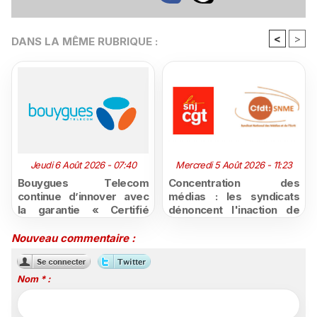
<
>
DANS LA MÊME RUBRIQUE :
Jeudi 6 Août 2026 - 07:40
Mercredi 5 Août 2026 - 11:23
Bouygues Telecom
Concentration des
continue d’innover avec
médias : les syndicats
la garantie « Certifié
dénoncent l'inaction de
moins cher ou remboursé
l'État après la décision du
»
Conseil d'État
Nouveau commentaire :
Nom * :