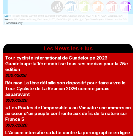
Les News les + lus
Tour cycliste international de Guadeloupe 2026 :
Guadeloupe la 1ère mobilise tous ses médias pour la 75e
édition
31/07/2026
Réunion La 1ère détaille son dispositif pour faire vivre le
Tour Cycliste de La Réunion 2026 comme jamais
auparavant
30/07/2026
« Les Routes de l'impossible » au Vanuatu : une immersion
au cœur d'un peuple confronté aux défis de la nature sur
France 5
30/07/2026
L'Arcom intensifie sa lutte contre la pornographie en ligne