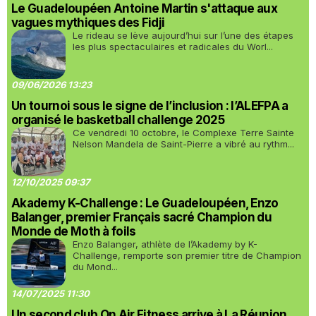
Le Guadeloupéen Antoine Martin s'attaque aux
vagues mythiques des Fidji
Le rideau se lève aujourd’hui sur l’une des étapes
les plus spectaculaires et radicales du Worl...
09/06/2026 13:23
Un tournoi sous le signe de l’inclusion : l’ALEFPA a
organisé le basketball challenge 2025
Ce vendredi 10 octobre, le Complexe Terre Sainte
Nelson Mandela de Saint-Pierre a vibré au rythm...
12/10/2025 09:37
Akademy K-Challenge : Le Guadeloupéen, Enzo
Balanger, premier Français sacré Champion du
Monde de Moth à foils
Enzo Balanger, athlète de l’Akademy by K-
Challenge, remporte son premier titre de Champion
du Mond...
14/07/2025 11:30
Un second club On Air Fitness arrive à La Réunion