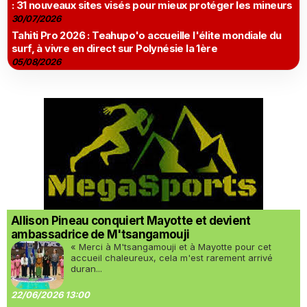
: 31 nouveaux sites visés pour mieux protéger les mineurs
30/07/2026
Tahiti Pro 2026 : Teahupo'o accueille l'élite mondiale du
surf, à vivre en direct sur Polynésie la 1ère
05/08/2026
Allison Pineau conquiert Mayotte et devient
ambassadrice de M'tsangamouji
« Merci à M'tsangamouji et à Mayotte pour cet
accueil chaleureux, cela m'est rarement arrivé
duran...
22/06/2026 13:00