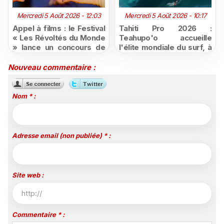
Mercredi 5 Août 2026 - 12:03
Mercredi 5 Août 2026 - 10:17
Appel à films : le Festival
Tahiti Pro 2026 :
« Les Révoltés du Monde
Teahupo'o accueille
» lance un concours de
l'élite mondiale du surf, à
courts-métrages pour les
vivre en direct sur
jeunes ultramarins
Polynésie la 1ère
Nouveau commentaire :
Nom * :
Adresse email (non publiée) * :
Site web :
Commentaire * :