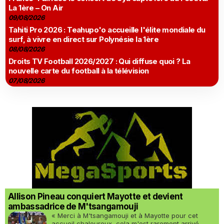
La 1ère – On Air
09/08/2026
Tahiti Pro 2026 : Teahupo'o accueille l'élite mondiale du
surf, à vivre en direct sur Polynésie la 1ère
08/08/2026
Droits TV Football 2026/2027 : Qui diffuse quoi ? La
nouvelle carte du football à la télévision
07/08/2026
Allison Pineau conquiert Mayotte et devient
ambassadrice de M'tsangamouji
« Merci à M'tsangamouji et à Mayotte pour cet
accueil chaleureux, cela m'est rarement arrivé