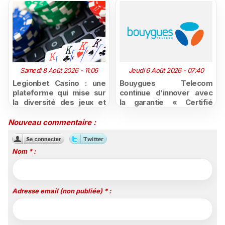
Samedi 8 Août 2026 - 11:06
Jeudi 6 Août 2026 - 07:40
Legionbet Casino : une
Bouygues Telecom
plateforme qui mise sur
continue d’innover avec
la diversité des jeux et
la garantie « Certifié
des promotions
moins cher ou remboursé
attractives
»
Nouveau commentaire :
Nom * :
Adresse email (non publiée) * :