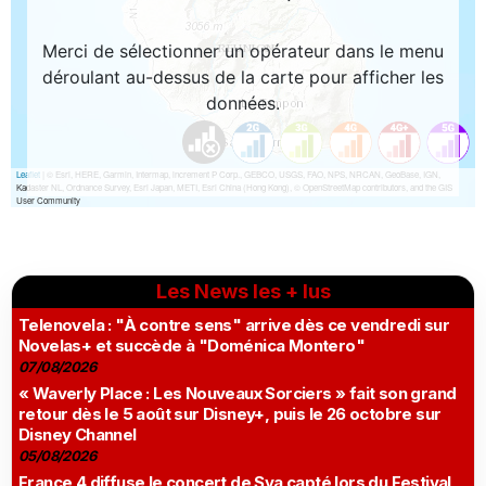
Les News les + lus
Telenovela : "À contre sens" arrive dès ce vendredi sur
Novelas+ et succède à "Doménica Montero"
07/08/2026
« Waverly Place : Les Nouveaux Sorciers » fait son grand
retour dès le 5 août sur Disney+, puis le 26 octobre sur
Disney Channel
05/08/2026
France 4 diffuse le concert de Sya capté lors du Festival