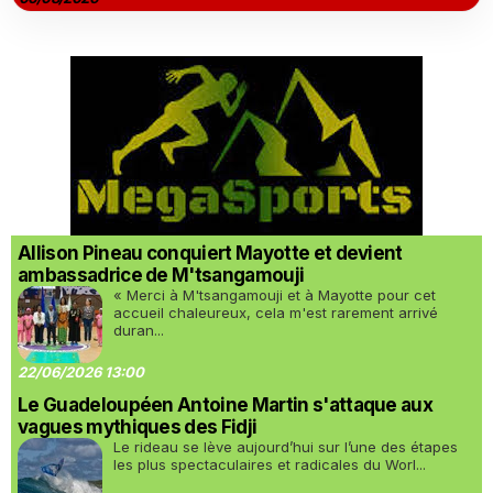
Allison Pineau conquiert Mayotte et devient
ambassadrice de M'tsangamouji
« Merci à M'tsangamouji et à Mayotte pour cet
accueil chaleureux, cela m'est rarement arrivé
duran...
22/06/2026 13:00
Le Guadeloupéen Antoine Martin s'attaque aux
vagues mythiques des Fidji
Le rideau se lève aujourd’hui sur l’une des étapes
les plus spectaculaires et radicales du Worl...