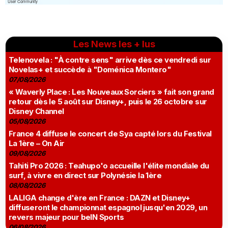
Les News les + lus
Telenovela : "À contre sens" arrive dès ce vendredi sur
Novelas+ et succède à "Doménica Montero"
07/08/2026
« Waverly Place : Les Nouveaux Sorciers » fait son grand
retour dès le 5 août sur Disney+, puis le 26 octobre sur
Disney Channel
05/08/2026
France 4 diffuse le concert de Sya capté lors du Festival
La 1ère – On Air
09/08/2026
Tahiti Pro 2026 : Teahupo'o accueille l'élite mondiale du
surf, à vivre en direct sur Polynésie la 1ère
08/08/2026
LALIGA change d'ère en France : DAZN et Disney+
diffuseront le championnat espagnol jusqu'en 2029, un
revers majeur pour beIN Sports
06/08/2026