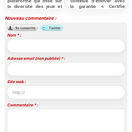
plateforme qui mise sur
continue d’innover avec
la diversité des jeux et
la garantie « Certifié
des promotions
moins cher ou remboursé
attractives
»
Nouveau commentaire :
Nom * :
Adresse email (non publiée) * :
Site web :
Commentaire * :