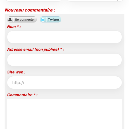
courts-métrages pour les
vivre en direct sur
jeunes ultramarins
Polynésie la 1ère
Nouveau commentaire :
Nom * :
Adresse email (non publiée) * :
Site web :
Commentaire * :