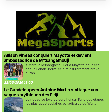
Allison Pineau conquiert Mayotte et devient
ambassadrice de M'tsangamouji
« Merci à M'tsangamouji et à Mayotte pour cet
accueil chaleureux, cela m'est rarement arrivé
duran...
22/06/2026 13:00
Le Guadeloupéen Antoine Martin s'attaque aux
vagues mythiques des Fidji
Le rideau se lève aujourd’hui sur l’une des étapes
les plus spectaculaires et radicales du Worl...