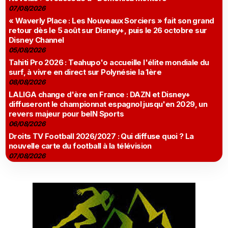
07/08/2026
« Waverly Place : Les Nouveaux Sorciers » fait son grand
retour dès le 5 août sur Disney+, puis le 26 octobre sur
Disney Channel
05/08/2026
Tahiti Pro 2026 : Teahupo'o accueille l'élite mondiale du
surf, à vivre en direct sur Polynésie la 1ère
08/08/2026
LALIGA change d'ère en France : DAZN et Disney+
diffuseront le championnat espagnol jusqu'en 2029, un
revers majeur pour beIN Sports
06/08/2026
Droits TV Football 2026/2027 : Qui diffuse quoi ? La
nouvelle carte du football à la télévision
07/08/2026