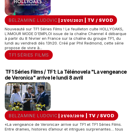
BELZAMINE LUDOVIC
|
TV / SVOD
| 21/01/2021
Nouveauté sur TF1 Séries Films ! Le feuilleton culte HOLLYOAKS,
L'AMOUR MODE D'EMPLOI issue de la chaîne Channel 4 débarque
à partir du 8 février en France sur la chaîne du groupe TF1, du
lundi au vendredi dés 13h20. Créé par Phil Redmond, cette série
propose de vivre à...
TF1 SÉRIES FILMS
TF1 Séries Films / TF1: La Télénovela "La vengeance
de Veronica" arrive le lundi 8 avril
BELZAMINE LUDOVIC
|
TV / SVOD
| 21/03/2019
«La vengeance de Veronica» arrive sur TF1 et TF1 Séries Films.
Entre drames, histoires d’amour et intrigues surprenantes… tous