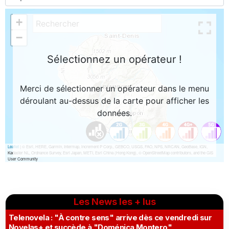
Les News les + lus
Telenovela : "À contre sens" arrive dès ce vendredi sur
Novelas+ et succède à "Doménica Montero"