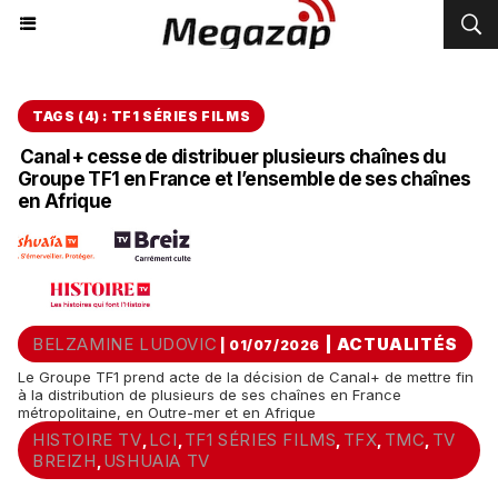
TAGS (4) : TF1 SÉRIES FILMS
Canal+ cesse de distribuer plusieurs chaînes du
Groupe TF1 en France et l’ensemble de ses chaînes
en Afrique
BELZAMINE LUDOVIC
|
ACTUALITÉS
| 01/07/2026
Le Groupe TF1 prend acte de la décision de Canal+ de mettre fin
à la distribution de plusieurs de ses chaînes en France
métropolitaine, en Outre-mer et en Afrique
HISTOIRE TV
LCI
TF1 SÉRIES FILMS
TFX
TMC
TV
,
,
,
,
,
BREIZH
USHUAIA TV
,