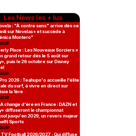
Les News les + lus
vela : "À contre sens" arrive dès ce
edi sur Novelas+ et succède à
nica Montero"
2026
erly Place : Les Nouveaux Sorciers »
on grand retour dès le 5 août sur
+, puis le 26 octobre sur Disney
el
2026
 Pro 2026 : Teahupo'o accueille l'élite
le du surf, à vivre en direct sur
sie la 1ère
2026
A change d'ère en France : DAZN et
y+ diffuseront le championnat
nol jusqu'en 2029, un revers majeur
beIN Sports
2026
 TV Football 2026/2027 : Qui diffuse