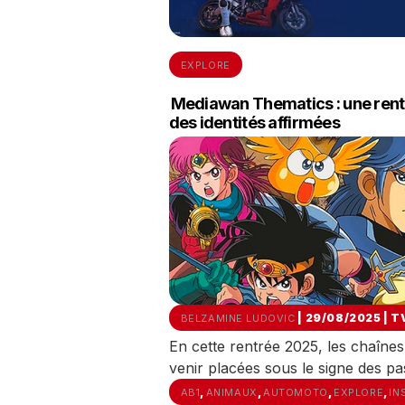
EXPLORE
Mediawan Thematics : une rentr
des identités affirmées
| 29/08/2025
|
T
BELZAMINE LUDOVIC
En cette rentrée 2025, les chaîn
venir placées sous le signe des pas
,
,
,
,
AB1
ANIMAUX
AUTOMOTO
EXPLORE
IN