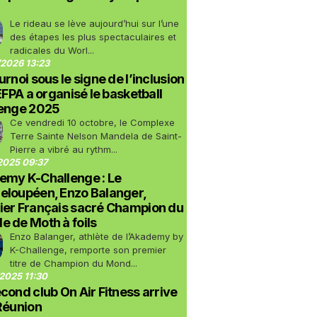
Le rideau se lève aujourd’hui sur l’une
des étapes les plus spectaculaires et
radicales du Worl...
2026 13:23
urnoi sous le signe de l’inclusion
LEFPA a organisé le basketball
lenge 2025
Ce vendredi 10 octobre, le Complexe
Terre Sainte Nelson Mandela de Saint-
Pierre a vibré au rythm...
2025 09:37
emy K-Challenge : Le
eloupéen, Enzo Balanger,
ier Français sacré Champion du
 de Moth à foils
Enzo Balanger, athlète de l’Akademy by
K-Challenge, remporte son premier
titre de Champion du Mond...
2025 11:30
cond club On Air Fitness arrive
Réunion