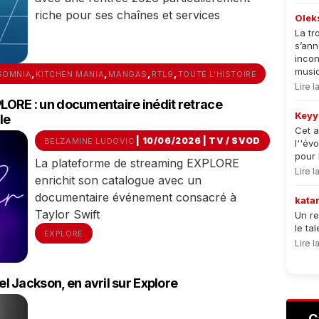
riche pour ses chaînes et services
Olek
La tr
s’an
incon
musiqu
,
,
,
,
SOMNIA
KITCHEN MANIA
MANGAS
RTL9
TOUTE L'HISTOIRE
Lire 
PLORE : un documentaire inédit retrace
Keyy
le
Cet a
| 10/06/2026
|
TV / SVOD
BELZAMINE LUDOVIC
l''év
pour 
La plateforme de streaming EXPLORE
Lire 
enrichit son catalogue avec un
documentaire événement consacré à
kata
Taylor Swift
Un re
le ta
EXPLORE
Lire 
 Jackson, en avril sur Explore
C