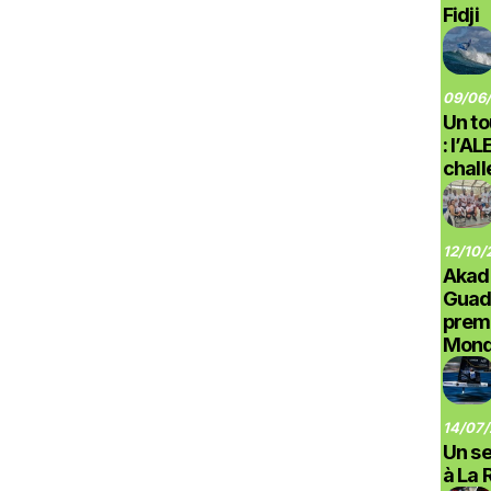
Fidji
09/06/
Un to
: l’A
chal
12/10/
Akad
Guad
prem
Monde
14/07/
Un se
à La 