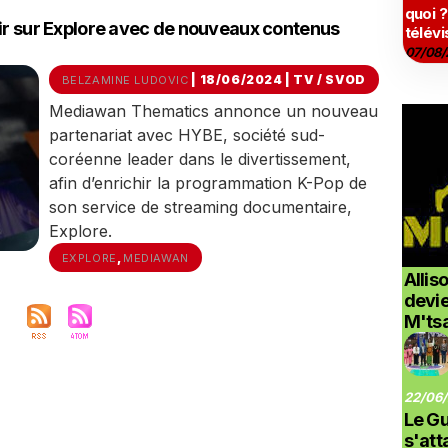
quoi ?
rir sur Explore avec de nouveaux contenus
télévi
07/08/
| 18/06/2024
|
TV / SVOD
BELZAMINE LUDOVIC
Mediawan Thematics annonce un nouveau
partenariat avec HYBE, société sud-
coréenne leader dans le divertissement,
afin d’enrichir la programmation K-Pop de
son service de streaming documentaire,
Explore.
,
EXPLORE
MEDIAWAN
Allis
devi
M'ts
22/06/
Le G
s'at