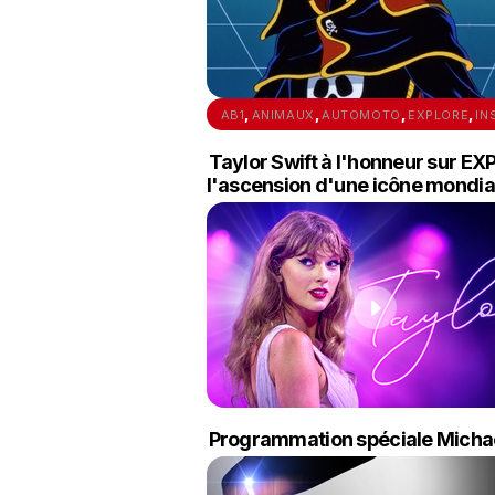
,
,
,
,
AB1
ANIMAUX
AUTOMOTO
EXPLORE
IN
Taylor Swift à l'honneur sur EX
l'ascension d'une icône mondia
Programmation spéciale Michael