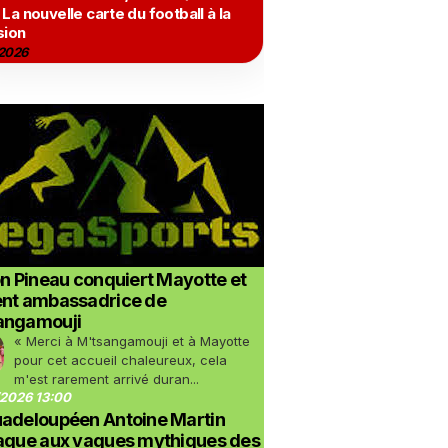
 La nouvelle carte du football à la
sion
2026
on Pineau conquiert Mayotte et
ent ambassadrice de
angamouji
« Merci à M'tsangamouji et à Mayotte
pour cet accueil chaleureux, cela
m'est rarement arrivé duran...
2026 13:00
uadeloupéen Antoine Martin
taque aux vagues mythiques des