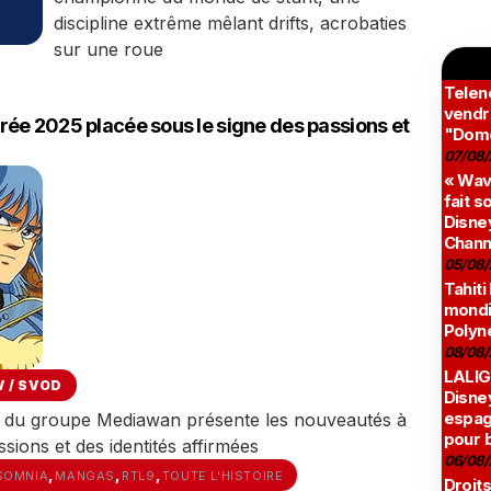
discipline extrême mêlant drifts, acrobaties
sur une roue
Teleno
vendr
ée 2025 placée sous le signe des passions et
"Domé
07/08/
« Wav
fait s
Disney
Chann
05/08/
Tahiti
mondia
Polyné
08/08/
LALIG
V / SVOD
Disne
espag
es du groupe Mediawan présente les nouveautés à
pour 
sions et des identités affirmées
06/08/
,
,
,
SOMNIA
MANGAS
RTL9
TOUTE L'HISTOIRE
Droits