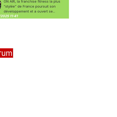
ON AIR, la franchise fitness la plus
“stylée” de France poursuit son
développement et a ouvert se...
2025 11:41
rum