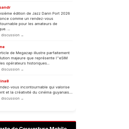
sandr
oisième édition de Jazz Dann Port 2026
nonce comme un rendez-vous
tournable pour les amateurs de
e. ...
la discussion →
ne
rticle de Megazap illustre parfaitement
olution majeure que représente l''eSIM
les opérateurs historiques...
la discussion →
rina8
ndez-vous incontournable qui valorise
lent et la créativité du cinéma guyanais....
la discussion →
arte de Couverture Mobile