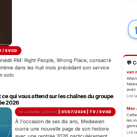
V / SVOD
inédit RM: Right People, Wrong Place, consacré
💬 
ntime dans les huit mois précédant son service
van 
um solo
Atten
faite
avec 
ce qui vous attend sur les chaînes du groupe
Lire 
ée 2026
Max 
| 01/07/2026
|
TV / SVOD
BELZAMINE LUDOVIC
Cette
les i
À l'occasion de ses dix ans, Mediawan
genre
ouvre une nouvelle page de son histoire
Lire 
avec une rentrée 2026 particulièrement