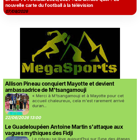
nouvelle carte du football à la télévision
07/08/2026
Allison Pineau conquiert Mayotte et devient
ambassadrice de M'tsangamouji
« Merci à M'tsangamouji et à Mayotte pour cet
accueil chaleureux, cela m'est rarement arrivé
duran...
22/06/2026 13:00
Le Guadeloupéen Antoine Martin s'attaque aux
vagues mythiques des Fidji
Le rideau se lève aujourd’hui sur l’une des étapes