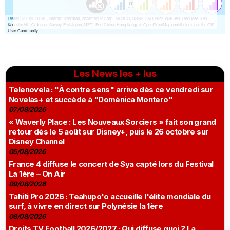
Les News les + lus
Telenovela : "À contre sens" arrive dès ce vendredi sur
Novelas+ et succède à "Doménica Montero"
07/08/2026
« Waverly Place : Les Nouveaux Sorciers » fait son grand
retour dès le 5 août sur Disney+, puis le 26 octobre sur
Disney Channel
05/08/2026
France 4 diffuse le concert de Sya capté lors du Festival
La 1ère – On Air
09/08/2026
Tahiti Pro 2026 : Teahupo'o accueille l'élite mondiale du
surf, à vivre en direct sur Polynésie la 1ère
08/08/2026
Droits TV Football 2026/2027 : Qui diffuse quoi ? La