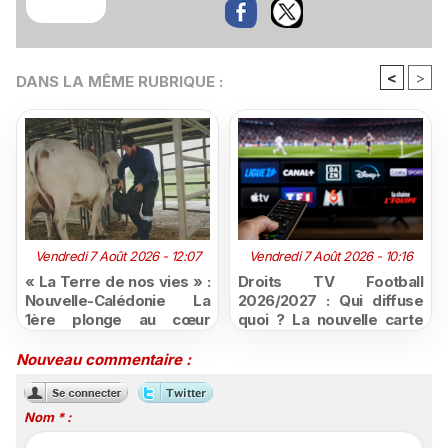
<
>
DANS LA MÊME RUBRIQUE :
Vendredi 7 Août 2026 - 12:07
Vendredi 7 Août 2026 - 10:16
« La Terre de nos vies » :
Droits TV Football
Nouvelle-Calédonie La
2026/2027 : Qui diffuse
1ère plonge au cœur
quoi ? La nouvelle carte
d'une ruralité en pleine
du football à la télévision
mutation
Nouveau commentaire :
Nom * :