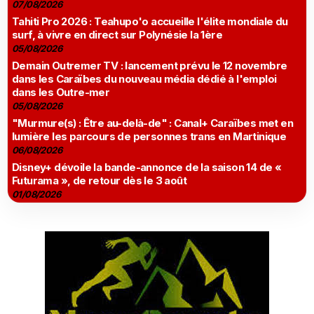
07/08/2026
Tahiti Pro 2026 : Teahupo'o accueille l'élite mondiale du
surf, à vivre en direct sur Polynésie la 1ère
05/08/2026
Demain Outremer TV : lancement prévu le 12 novembre
dans les Caraïbes du nouveau média dédié à l'emploi
dans les Outre-mer
05/08/2026
"Murmure(s) : Être au-delà-de" : Canal+ Caraïbes met en
lumière les parcours de personnes trans en Martinique
06/08/2026
Disney+ dévoile la bande-annonce de la saison 14 de «
Futurama », de retour dès le 3 août
01/08/2026