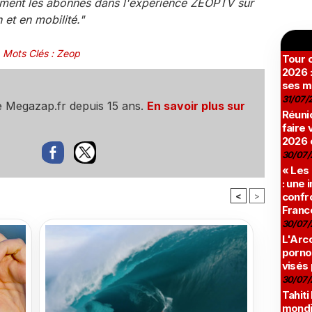
ement les abonnés dans l'expérience ZEOPTV sur
 et en mobilité."
Mots Clés
:
Zeop
Tour c
2026 :
ses m
31/07/
e Megazap.fr depuis 15 ans.
En savoir plus sur
Réunio
faire 
2026 
30/07/
« Les
: une
<
>
confro
Franc
30/07/
L'Arco
pornog
visés
30/07/
Tahiti
mondia