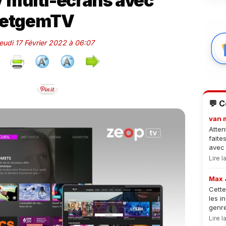
 multi-écrans avec
etgemTV
Jeudi 17 Février 2022 à 06:07
💬 
van 
Atten
faite
avec 
Lire 
Max 
Cette
les i
genre
Lire 