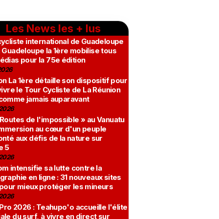
Les News les + lus
ycliste international de Guadeloupe
 Guadeloupe la 1ère mobilise tous
édias pour la 75e édition
2026
n La 1ère détaille son dispositif pour
vivre le Tour Cycliste de La Réunion
comme jamais auparavant
2026
 Routes de l'impossible » au Vanuatu
 immersion au cœur d'un peuple
nté aux défis de la nature sur
e 5
2026
m intensifie sa lutte contre la
raphie en ligne : 31 nouveaux sites
 pour mieux protéger les mineurs
2026
 Pro 2026 : Teahupo'o accueille l'élite
le du surf, à vivre en direct sur