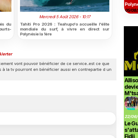
Polyné
05/08/
Mercredi 5 Août 2026 - 10:17
tés du
Tahiti Pro 2026 : Teahupo'o accueille l'élite
urts-
mondiale du surf, à vivre en direct sur
Polynésie la 1ère
lerter
cement vont pouvoir bénéficier de ce service..est ce que
 à la tv pourront en bénéficier aussi en contrepartie d un
Allis
devi
M'ts
22/06/
Le G
s'at
Fidji