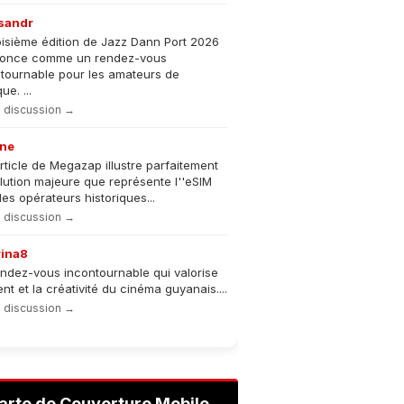
sandr
oisième édition de Jazz Dann Port 2026
nonce comme un rendez-vous
tournable pour les amateurs de
e. ...
la discussion →
ne
rticle de Megazap illustre parfaitement
olution majeure que représente l''eSIM
les opérateurs historiques...
la discussion →
rina8
ndez-vous incontournable qui valorise
lent et la créativité du cinéma guyanais....
la discussion →
arte de Couverture Mobile