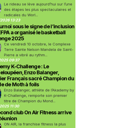
Le rideau se lève aujourd’hui sur l’une
des étapes les plus spectaculaires et
radicales du Worl...
2026 13:23
urnoi sous le signe de l’inclusion
LEFPA a organisé le basketball
lenge 2025
Ce vendredi 10 octobre, le Complexe
Terre Sainte Nelson Mandela de Saint-
Pierre a vibré au rythm...
2025 09:37
emy K-Challenge : Le
eloupéen, Enzo Balanger,
ier Français sacré Champion du
 de Moth à foils
Enzo Balanger, athlète de l’Akademy by
K-Challenge, remporte son premier
titre de Champion du Mond...
2025 11:30
cond club On Air Fitness arrive
Réunion
ON AIR, la franchise fitness la plus