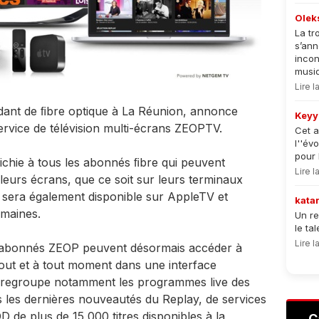
Olek
La tr
s’an
incon
musiqu
Lire 
ant de ﬁbre optique à La Réunion, annonce
Keyy
ervice de télévision multi-écrans ZEOPTV.
Cet a
l''év
pour 
chie à tous les abonnés ﬁbre qui peuvent
Lire 
leurs écrans, que ce soit sur leurs terminaux
sera également disponible sur AppleTV et
kata
maines.
Un re
le ta
Lire 
s abonnés ZEOP peuvent désormais accéder à
out et à tout moment dans une interface
fre regroupe notamment les programmes live des
s les dernières nouveautés du Replay, de services
 de plus de 15 000 titres disponibles à la
C