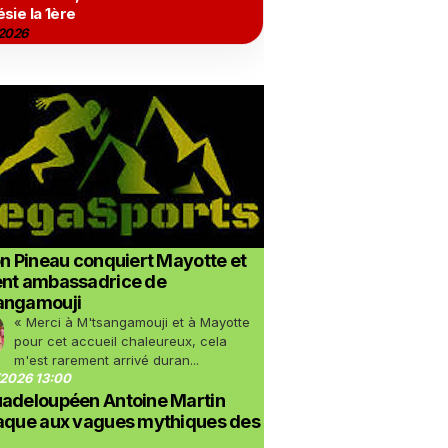
sie la 1ère
2026
on Pineau conquiert Mayotte et
ent ambassadrice de
angamouji
« Merci à M'tsangamouji et à Mayotte
pour cet accueil chaleureux, cela
m'est rarement arrivé duran...
2026 13:00
uadeloupéen Antoine Martin
taque aux vagues mythiques des