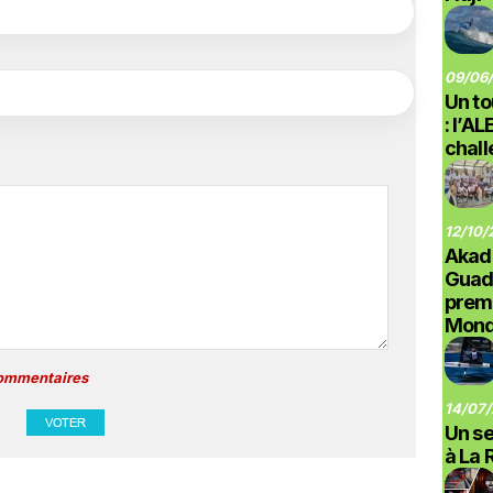
09/06/
Un to
: l’A
chal
12/10/
Akad
Guad
prem
Monde
commentaires
14/07/
Un se
à La 