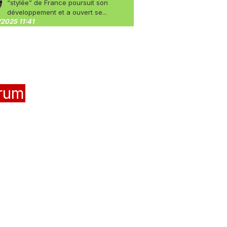
“stylée” de France poursuit son
développement et a ouvert se...
2025 11:41
rum