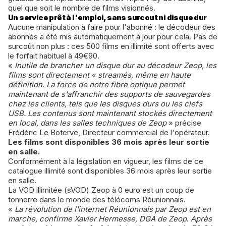
quel que soit le nombre de films visionnés.
Un service prêt à l'emploi, sans surcout ni disque dur
Aucune manipulation à faire pour l'abonné : le décodeur des
abonnés a été mis automatiquement à jour pour cela. Pas de
surcoût non plus : ces 500 films en illimité sont offerts avec
le forfait habituel à 49€90.
«
Inutile de brancher un disque dur au décodeur Zeop, les
films sont directement « streamés, même en haute
définition
.
La force de notre fibre optique permet
maintenant de s'affranchir des supports de sauvegardes
chez les clients, tels que les disques durs ou les clefs
USB. Les contenus sont maintenant stockés directement
en local, dans les salles techniques de Zeop
» précise
Frédéric Le Boterve, Directeur commercial de l'opérateur.
Les films sont disponibles 36 mois après leur sortie
en salle.
Conformément à la législation en vigueur, les films de ce
catalogue illimité sont disponibles 36 mois après leur sortie
en salle.
La VOD illimitée (sVOD) Zeop à 0 euro est un coup de
tonnerre dans le monde des télécoms Réunionnais.
«
La révolution de l'internet Réunionnais par Zeop est en
marche, confirme Xavier Hermesse, DGA de Zeop
.
Après