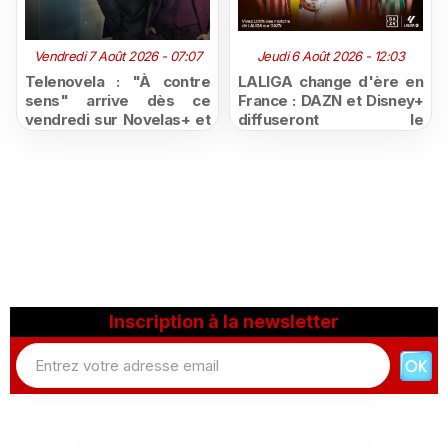
Vendredi 7 Août 2026 - 07:07
Jeudi 6 Août 2026 - 12:03
Telenovela : "À contre
LALIGA change d'ère en
sens" arrive dès ce
France : DAZN et Disney+
vendredi sur Novelas+ et
diffuseront le
succède à "Doménica
championnat espagnol
Montero"
jusqu'en 2029, un revers
majeur pour beIN Sports
Inscription à la newsletter