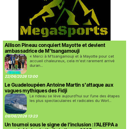
Allison Pineau conquiert Mayotte et devient
ambassadrice de M'tsangamouji
« Merci à M'tsangamouji et à Mayotte pour cet
accueil chaleureux, cela m'est rarement arrivé
duran...
22/06/2026 13:00
Le Guadeloupéen Antoine Martin s'attaque aux
vagues mythiques des Fidji
Le rideau se lève aujourd’hui sur l’une des étapes
les plus spectaculaires et radicales du Worl...
09/06/2026 13:23
Un tournoi sous le signe de l’inclusion : l’ALEFPA a