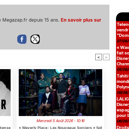
e Megazap.fr depuis 15 ans.
En savoir plus sur
Teleno
vendr
"Domé
07/08/
« Wav
fait s
<
>
Disney
Chann
05/08/
Tahiti
mondia
Polyné
08/08/
LALIG
Disne
espag
pour 
Mercredi 5 Août 2026 - 10:16
06/08/
Droits
ntense
« Waverly Place : Les Nouveaux Sorciers » fait