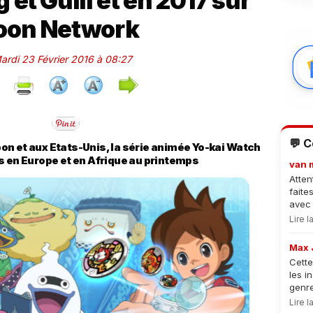
 et Gulli et en 2017 sur
oon Network
Mardi 23 Février 2016 à 08:27
💬 
 et aux Etats-­Unis, la série animée Yo-­kai Watch
s en Europe et en Afrique au printemps
van 
Atten
faite
avec 
Lire 
Max 
Cette
les i
genre
Lire 