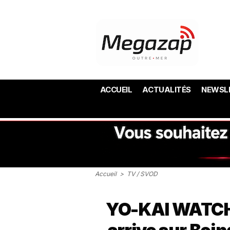
ACCUEIL
ACTUALITÉS
NEWSL
Accueil
>
TV / SVOD
YO-KAI WATCH