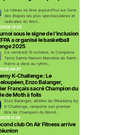
Le rideau se lève aujourd’hui sur l’une
des étapes les plus spectaculaires et
radicales du Worl...
2026 13:23
urnoi sous le signe de l’inclusion
LEFPA a organisé le basketball
lenge 2025
Ce vendredi 10 octobre, le Complexe
Terre Sainte Nelson Mandela de Saint-
Pierre a vibré au rythm...
2025 09:37
emy K-Challenge : Le
eloupéen, Enzo Balanger,
ier Français sacré Champion du
 de Moth à foils
Enzo Balanger, athlète de l’Akademy by
K-Challenge, remporte son premier
titre de Champion du Mond...
2025 11:30
cond club On Air Fitness arrive
Réunion