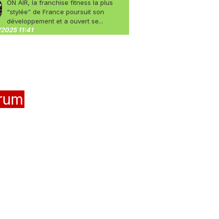
ON AIR, la franchise fitness la plus
“stylée” de France poursuit son
développement et a ouvert se...
2025 11:41
rum