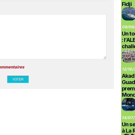
Fidji
09/06/
Un to
: l’A
chal
commentaires
12/10/
Akad
Guad
prem
Monde
14/07/
Un se
à La 