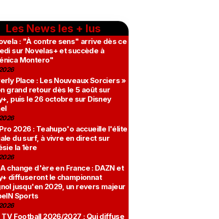
Les News les + lus
vela : "À contre sens" arrive dès ce
edi sur Novelas+ et succède à
nica Montero"
2026
erly Place : Les Nouveaux Sorciers »
on grand retour dès le 5 août sur
+, puis le 26 octobre sur Disney
el
2026
 Pro 2026 : Teahupo'o accueille l'élite
le du surf, à vivre en direct sur
sie la 1ère
2026
A change d'ère en France : DAZN et
y+ diffuseront le championnat
nol jusqu'en 2029, un revers majeur
beIN Sports
2026
 TV Football 2026/2027 : Qui diffuse