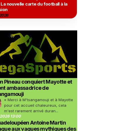
 La nouvelle carte du football à la
sion
2026
on Pineau conquiert Mayotte et
ent ambassadrice de
angamouji
« Merci à M'tsangamouji et à Mayotte
pour cet accueil chaleureux, cela
m'est rarement arrivé duran...
2026 13:00
uadeloupéen Antoine Martin
taque aux vagues mythiques des