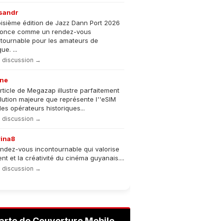
sandr
oisième édition de Jazz Dann Port 2026
nonce comme un rendez-vous
tournable pour les amateurs de
e. ...
la discussion →
ne
rticle de Megazap illustre parfaitement
olution majeure que représente l''eSIM
les opérateurs historiques...
la discussion →
rina8
ndez-vous incontournable qui valorise
lent et la créativité du cinéma guyanais....
la discussion →
arte de Couverture Mobile