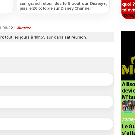
son grand retour dès le 5 août sur Disney+,
quoi ?
puis le 26 octobre sur Disney Channel
télévi
07/08/
6 06:22
|
Alerter
k tout les jours à 19h55 sur canalsat réunion.
Allis
devi
M'ts
22/06/
Le G
s'at