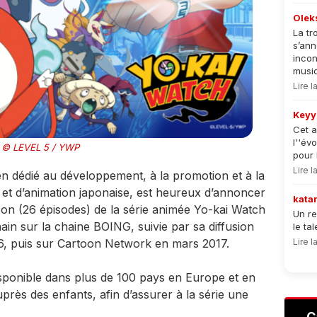
Olek
La tr
s’an
incon
musiqu
Lire 
Keyy
Cet a
l''év
© LEVEL 5 / YWP
pour 
Lire 
n dédié au développement, à la promotion et à la
 et d’animation japonaise, est heureux d’annoncer
kata
ison (26 épisodes) de la série animée Yo-kai Watch
Un re
in sur la chaine BOING, suivie par sa diffusion
le ta
16, puis sur Cartoon Network en mars 2017.
Lire 
sponible dans plus de 100 pays en Europe et en
près des enfants, afin d’assurer à la série une
C