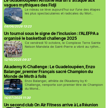
Le Guadeloupéen Antoine Martin s'attaque aux
vagues mythiques des Fidji
Le rideau se lève aujourd’hui sur l’une des étapes
les plus spectaculaires et radicales du Worl...
09/06/2026 13:23
Un tournoi sous le signe de l’inclusion : l’ALEFPA a
organisé le basketball challenge 2025
Ce vendredi 10 octobre, le Complexe Terre Sainte
Nelson Mandela de Saint-Pierre a vibré au rythm...
12/10/2025 09:37
Akademy K-Challenge : Le Guadeloupéen, Enzo
Balanger, premier Français sacré Champion du
Monde de Moth à foils
Enzo Balanger, athlète de l’Akademy by K-
Challenge, remporte son premier titre de Champion
du Mond...
14/07/2025 11:30
Un second club On Air Fitness arrive à La Réunion