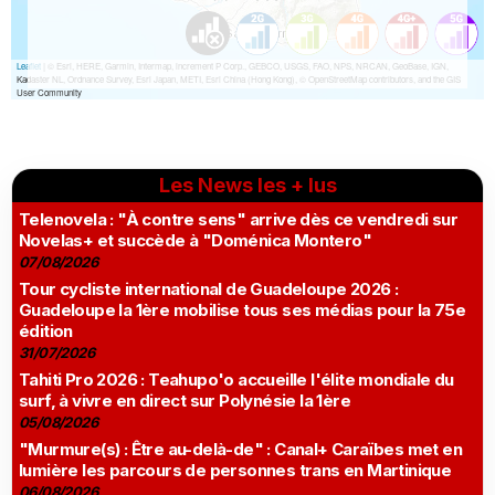
Les News les + lus
Telenovela : "À contre sens" arrive dès ce vendredi sur
Novelas+ et succède à "Doménica Montero"
07/08/2026
Tour cycliste international de Guadeloupe 2026 :
Guadeloupe la 1ère mobilise tous ses médias pour la 75e
édition
31/07/2026
Tahiti Pro 2026 : Teahupo'o accueille l'élite mondiale du
surf, à vivre en direct sur Polynésie la 1ère
05/08/2026
"Murmure(s) : Être au-delà-de" : Canal+ Caraïbes met en
lumière les parcours de personnes trans en Martinique
06/08/2026