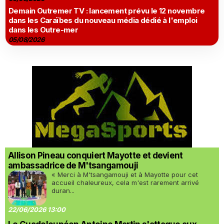
Demain Outremer TV : lancement prévu le 12 novembre
dans les Caraïbes du nouveau média dédié à l'emploi
dans les Outre-mer
05/08/2026
Allison Pineau conquiert Mayotte et devient
ambassadrice de M'tsangamouji
« Merci à M'tsangamouji et à Mayotte pour cet
accueil chaleureux, cela m'est rarement arrivé
duran...
22/06/2026 13:00