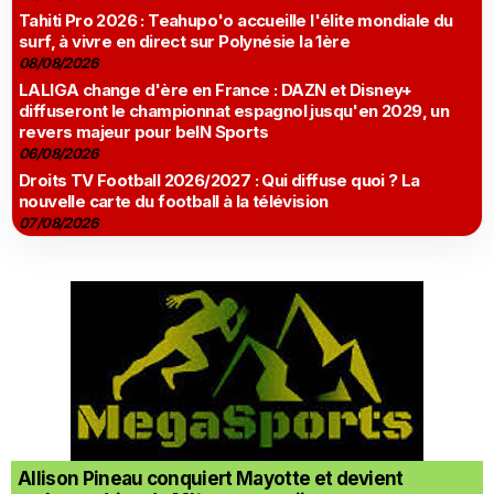
Tahiti Pro 2026 : Teahupo'o accueille l'élite mondiale du
surf, à vivre en direct sur Polynésie la 1ère
08/08/2026
LALIGA change d'ère en France : DAZN et Disney+
diffuseront le championnat espagnol jusqu'en 2029, un
revers majeur pour beIN Sports
06/08/2026
Droits TV Football 2026/2027 : Qui diffuse quoi ? La
nouvelle carte du football à la télévision
07/08/2026
Allison Pineau conquiert Mayotte et devient