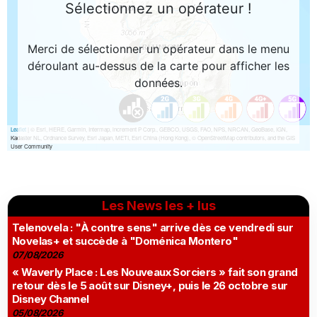
Les News les + lus
Telenovela : "À contre sens" arrive dès ce vendredi sur
Novelas+ et succède à "Doménica Montero"
07/08/2026
« Waverly Place : Les Nouveaux Sorciers » fait son grand
retour dès le 5 août sur Disney+, puis le 26 octobre sur
Disney Channel
05/08/2026