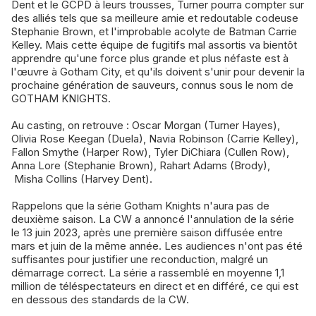
Dent et le GCPD à leurs trousses, Turner pourra compter sur
des alliés tels que sa meilleure amie et redoutable codeuse
Stephanie Brown, et l'improbable acolyte de Batman Carrie
Kelley. Mais cette équipe de fugitifs mal assortis va bientôt
apprendre qu'une force plus grande et plus néfaste est à
l'œuvre à Gotham City, et qu'ils doivent s'unir pour devenir la
prochaine génération de sauveurs, connus sous le nom de
GOTHAM KNIGHTS.
Au casting, on retrouve : Oscar Morgan (Turner Hayes),
Olivia Rose Keegan (Duela), Navia Robinson (Carrie Kelley),
Fallon Smythe (Harper Row), Tyler DiChiara (Cullen Row),
Anna Lore (Stephanie Brown), Rahart Adams (Brody),
Misha Collins (Harvey Dent).
Rappelons que la série Gotham Knights n'aura pas de
deuxième saison. La CW a annoncé l'annulation de la série
le 13 juin 2023, après une première saison diffusée entre
mars et juin de la même année. Les audiences n'ont pas été
suffisantes pour justifier une reconduction, malgré un
démarrage correct. La série a rassemblé en moyenne 1,1
million de téléspectateurs en direct et en différé, ce qui est
en dessous des standards de la CW.