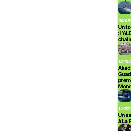
09/06/
Un to
: l’A
chal
12/10/
Akad
Guad
prem
Monde
14/07/
Un se
à La 