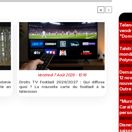
<
>
Teleno
vendr
"Domé
07/08/
Tahiti
mondia
Polyné
05/08/
Demai
Vendredi 7 Août 2026 - 10:16
12 no
édonie
Droits TV Football 2026/2027 : Qui diffuse
nouve
ité en
quoi ? La nouvelle carte du football à la
Outre
télévision
05/08/
"Murmu
Caraï
perso
06/08/
Disne
saison