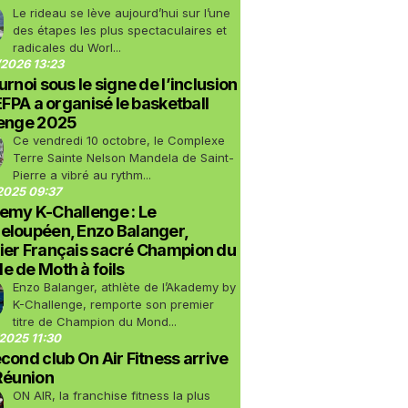
Le rideau se lève aujourd’hui sur l’une
des étapes les plus spectaculaires et
radicales du Worl...
2026 13:23
urnoi sous le signe de l’inclusion
LEFPA a organisé le basketball
lenge 2025
Ce vendredi 10 octobre, le Complexe
Terre Sainte Nelson Mandela de Saint-
Pierre a vibré au rythm...
2025 09:37
emy K-Challenge : Le
eloupéen, Enzo Balanger,
ier Français sacré Champion du
 de Moth à foils
Enzo Balanger, athlète de l’Akademy by
K-Challenge, remporte son premier
titre de Champion du Mond...
2025 11:30
cond club On Air Fitness arrive
Réunion
ON AIR, la franchise fitness la plus