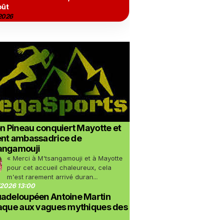
oût
2026
on Pineau conquiert Mayotte et
ent ambassadrice de
angamouji
« Merci à M'tsangamouji et à Mayotte
pour cet accueil chaleureux, cela
m'est rarement arrivé duran...
2026 13:00
uadeloupéen Antoine Martin
taque aux vagues mythiques des