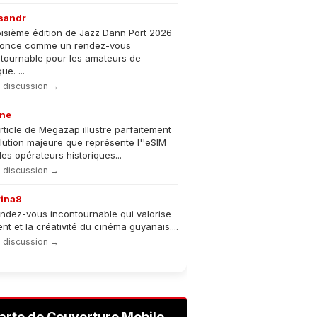
sandr
oisième édition de Jazz Dann Port 2026
nonce comme un rendez-vous
tournable pour les amateurs de
e. ...
la discussion →
ne
rticle de Megazap illustre parfaitement
olution majeure que représente l''eSIM
les opérateurs historiques...
la discussion →
rina8
ndez-vous incontournable qui valorise
lent et la créativité du cinéma guyanais....
la discussion →
arte de Couverture Mobile