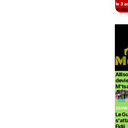
le 3 a
01/08/
Allis
devi
M'ts
22/06/
Le G
s'at
Fidji