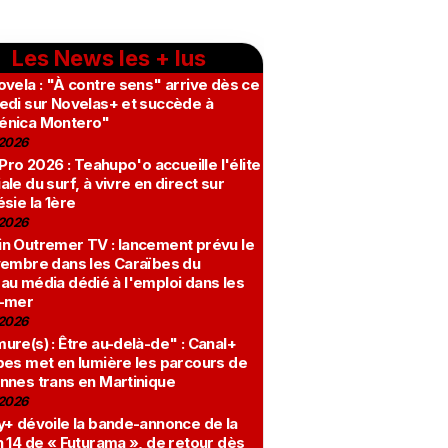
Les News les + lus
vela : "À contre sens" arrive dès ce
edi sur Novelas+ et succède à
nica Montero"
2026
 Pro 2026 : Teahupo'o accueille l'élite
le du surf, à vivre en direct sur
sie la 1ère
2026
n Outremer TV : lancement prévu le
vembre dans les Caraïbes du
au média dédié à l'emploi dans les
-mer
2026
re(s) : Être au-delà-de" : Canal+
bes met en lumière les parcours de
nnes trans en Martinique
2026
y+ dévoile la bande-annonce de la
 14 de « Futurama », de retour dès