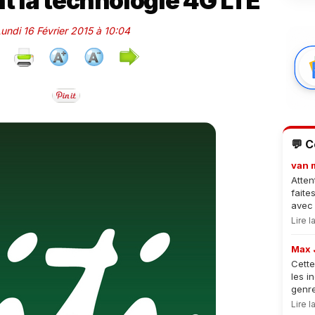
nt la technologie 4G LTE
Lundi 16 Février 2015 à 10:04
💬 
van 
Atten
faite
avec 
Lire 
Max 
Cette
les i
genre
Lire 