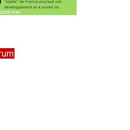
“stylée” de France poursuit son
développement et a ouvert se...
2025 11:41
rum