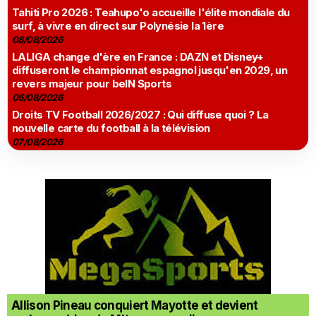
Tahiti Pro 2026 : Teahupo'o accueille l'élite mondiale du
surf, à vivre en direct sur Polynésie la 1ère
08/08/2026
LALIGA change d'ère en France : DAZN et Disney+
diffuseront le championnat espagnol jusqu'en 2029, un
revers majeur pour beIN Sports
06/08/2026
Droits TV Football 2026/2027 : Qui diffuse quoi ? La
nouvelle carte du football à la télévision
07/08/2026
Allison Pineau conquiert Mayotte et devient