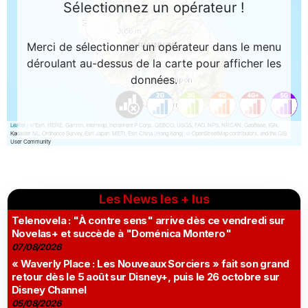
Les News les + lus
Telenovela : "À contre sens" arrive dès ce vendredi sur
Novelas+ et succède à "Doménica Montero"
07/08/2026
« Waverly Place : Les Nouveaux Sorciers » fait son grand
retour dès le 5 août sur Disney+, puis le 26 octobre sur
Disney Channel
05/08/2026