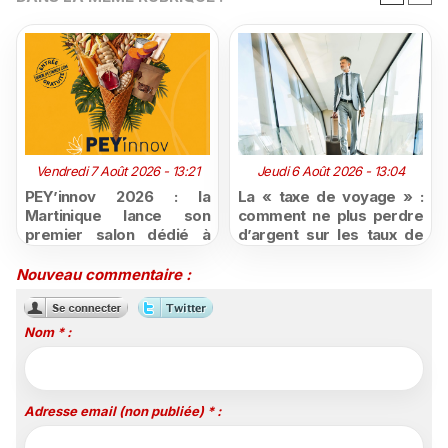
Vendredi 7 Août 2026 - 13:21
Jeudi 6 Août 2026 - 13:04
PEY’innov 2026 : la
La « taxe de voyage » :
Martinique lance son
comment ne plus perdre
premier salon dédié à
d’argent sur les taux de
l'innovation
change défavorables
agroalimentaire
Nouveau commentaire :
Nom * :
Adresse email (non publiée) * :