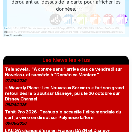
Les News les + lus
Telenovela : "À contre sens" arrive dès ce vendredi sur
Novelas+ et succède à "Doménica Montero"
07/08/2026
« Waverly Place : Les Nouveaux Sorciers » fait son grand
retour dès le 5 août sur Disney+, puis le 26 octobre sur
Disney Channel
05/08/2026
Tahiti Pro 2026 : Teahupo'o accueille l'élite mondiale du
surf, à vivre en direct sur Polynésie la 1ère
08/08/2026
LALIGA change d'ère en France : DAZN et Disney+