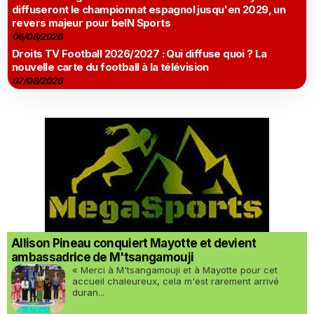
diffuseront le championnat espagnol jusqu'en 2029, un
revers majeur pour beIN Sports
06/08/2026
Droits TV Football 2026/2027 : Qui diffuse quoi ? La
nouvelle carte du football à la télévision
07/08/2026
Allison Pineau conquiert Mayotte et devient
ambassadrice de M'tsangamouji
« Merci à M'tsangamouji et à Mayotte pour cet
accueil chaleureux, cela m'est rarement arrivé
duran...