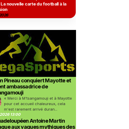
 La nouvelle carte du football à la
sion
2026
on Pineau conquiert Mayotte et
ent ambassadrice de
angamouji
« Merci à M'tsangamouji et à Mayotte
pour cet accueil chaleureux, cela
m'est rarement arrivé duran...
2026 13:00
uadeloupéen Antoine Martin
taque aux vagues mythiques des