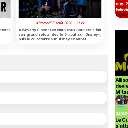
quoi ?
télévi
07/08/
Mercredi 5 Août 2026 - 10:16
ntense
« Waverly Place : Les Nouveaux Sorciers » fait
son grand retour dès le 5 août sur Disney+,
puis le 26 octobre sur Disney Channel
Allis
devi
M'ts
22/06/
Le G
s'at