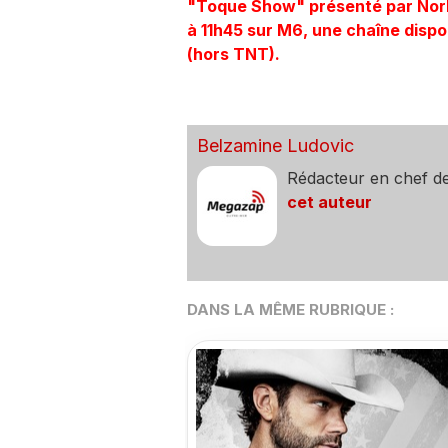
​"Toque Show" présenté par Norbe
à 11h45 sur M6, une chaîne disp
(hors TNT).
Belzamine Ludovic
Rédacteur en chef d
cet auteur
DANS LA MÊME RUBRIQUE :