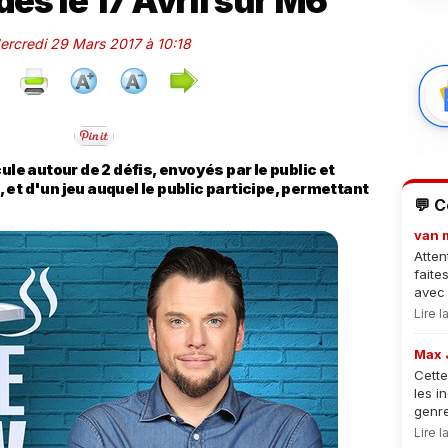
és le 17 Avril sur M6
Mercredi 29 Mars 2017 à 10:18
ule autour de 2 défis, envoyés par le public et
et d'un jeu auquel le public participe, permettant
💬 
van 
Atten
faite
avec 
Lire 
Max 
Cette
les i
genre
Lire 