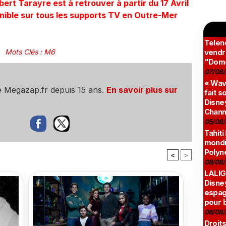
rt Tarayre est à retrouver à partir du 17 Avril
onible sur tous les supports TV en Outre-Mer
Teleno
Mots Clés
:
M6
vendr
"Domé
07/08/
« Wav
e Megazap.fr depuis 15 ans.
En savoir plus sur
fait s
Disney
Chann
05/08/
Tahiti
mondia
Polyné
<
>
08/08/
LALIG
Disne
espag
pour 
06/08/
Droits