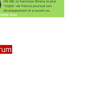
ON AIR, la franchise fitness la plus
“stylée” de France poursuit son
développement et a ouvert se...
2025 11:41
rum