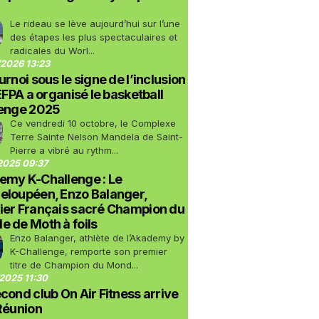
Le rideau se lève aujourd’hui sur l’une
des étapes les plus spectaculaires et
radicales du Worl...
2026 13:23
urnoi sous le signe de l’inclusion
LEFPA a organisé le basketball
lenge 2025
Ce vendredi 10 octobre, le Complexe
Terre Sainte Nelson Mandela de Saint-
Pierre a vibré au rythm...
2025 09:37
emy K-Challenge : Le
eloupéen, Enzo Balanger,
ier Français sacré Champion du
 de Moth à foils
Enzo Balanger, athlète de l’Akademy by
K-Challenge, remporte son premier
titre de Champion du Mond...
2025 11:30
cond club On Air Fitness arrive
Réunion