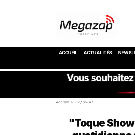
ACCUEIL
ACTUALITÉS
NEWSL
Accueil
>
TV / SVOD
"Toque Show"