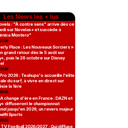
Les News les + lus
vela : "À contre sens" arrive dès ce
edi sur Novelas+ et succède à
nica Montero"
2026
erly Place : Les Nouveaux Sorciers »
on grand retour dès le 5 août sur
+, puis le 26 octobre sur Disney
el
2026
 Pro 2026 : Teahupo'o accueille l'élite
le du surf, à vivre en direct sur
sie la 1ère
2026
A change d'ère en France : DAZN et
y+ diffuseront le championnat
nol jusqu'en 2029, un revers majeur
beIN Sports
2026
 TV Football 2026/2027 : Qui diffuse