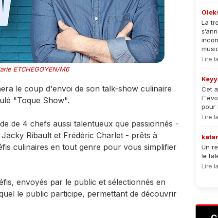
Olek
La tr
s’an
incon
musiqu
Lire 
arie ETCHEGOYEN/M6
Keyy
nera le coup d'envoi de son talk-show culinaire
Cet a
l''év
tulé "Toque Show".
pour 
Lire 
de de 4 chefs aussi talentueux que passionnés -
acky Ribault et Frédéric Charlet - prêts à
kata
fis culinaires en tout genre pour vous simplifier
Un re
le ta
Lire 
éfis, envoyés par le public et sélectionnés en
uel le public participe, permettant de découvrir
C