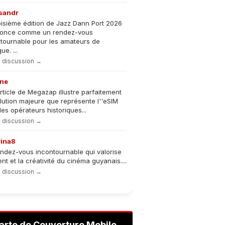
sandr
oisième édition de Jazz Dann Port 2026
nonce comme un rendez-vous
tournable pour les amateurs de
e. ...
la discussion →
ne
rticle de Megazap illustre parfaitement
olution majeure que représente l''eSIM
les opérateurs historiques...
la discussion →
rina8
ndez-vous incontournable qui valorise
lent et la créativité du cinéma guyanais....
la discussion →
arte de Couverture Mobile