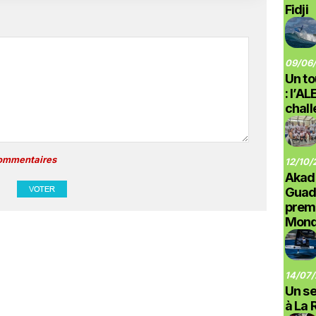
Fidji
09/06/
Un to
: l’A
chal
commentaires
12/10/
Akad
Guad
prem
Monde
14/07/
Un se
à La 