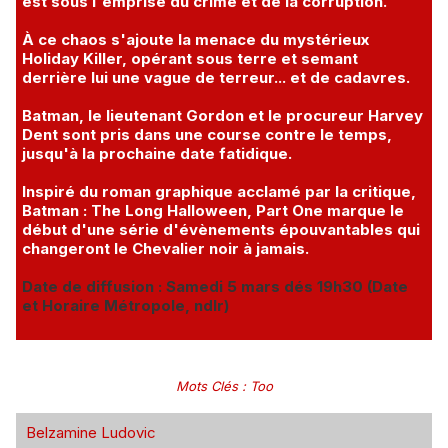
est sous l'emprise du crime et de la corruption.
À ce chaos s'ajoute la menace du mystérieux
Holiday Killer, opérant sous terre et semant
derrière lui une vague de terreur... et de cadavres.
Batman, le lieutenant Gordon et le procureur Harvey
Dent sont pris dans une course contre le temps,
jusqu'à la prochaine date fatidique.
Inspiré du roman graphique acclamé par la critique,
Batman : The Long Halloween, Part One marque le
début d'une série d'évènements épouvantables qui
changeront le Chevalier noir à jamais.
Date de diffusion : Samedi 5 mars dés 19h30 (Date
et Horaire Métropole, ndlr)
Mots Clés
:
Too
Belzamine Ludovic