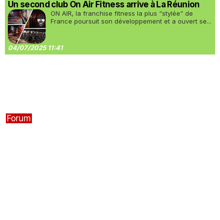
Un second club On Air Fitness arrive à La Réunion
ON AIR, la franchise fitness la plus “stylée” de
France poursuit son développement et a ouvert se...
04/07/2025 11:41
Forum