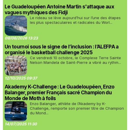
Le Guadeloupéen Antoine Martin s'attaque aux
vagues mythiques des Fidji
Le rideau se lève aujourd’hui sur l’une des étapes
les plus spectaculaires et radicales du Worl...
09/06/2026 13:23
Un tournoi sous le signe de l’inclusion : l’ALEFPA a
organisé le basketball challenge 2025
Ce vendredi 10 octobre, le Complexe Terre Sainte
Nelson Mandela de Saint-Pierre a vibré au rythm...
12/10/2025 09:37
Akademy K-Challenge : Le Guadeloupéen, Enzo
Balanger, premier Français sacré Champion du
Monde de Moth à foils
Enzo Balanger, athlète de l’Akademy by K-
Challenge, remporte son premier titre de Champion
du Mond...
14/07/2025 11:30