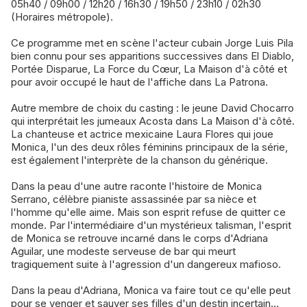
05h40 / 09h00 / 12h20 / 16h30 / 19h50 / 23h10 / 02h30
(Horaires métropole).
Ce programme met en scène l'acteur cubain Jorge Luis Pila
bien connu pour ses apparitions successives dans El Diablo,
Portée Disparue, La Force du Cœur, La Maison d'à côté et
pour avoir occupé le haut de l'affiche dans La Patrona.
Autre membre de choix du casting : le jeune David Chocarro
qui interprétait les jumeaux Acosta dans La Maison d'à côté.
La chanteuse et actrice mexicaine Laura Flores qui joue
Monica, l'un des deux rôles féminins principaux de la série,
est également l'interprète de la chanson du générique.
Dans la peau d'une autre raconte l'histoire de Monica
Serrano, célèbre pianiste assassinée par sa nièce et
l'homme qu'elle aime. Mais son esprit refuse de quitter ce
monde. Par l'intermédiaire d'un mystérieux talisman, l'esprit
de Monica se retrouve incarné dans le corps d'Adriana
Aguilar, une modeste serveuse de bar qui meurt
tragiquement suite à l'agression d'un dangereux mafioso.
Dans la peau d'Adriana, Monica va faire tout ce qu'elle peut
pour se venger et sauver ses filles d'un destin incertain...