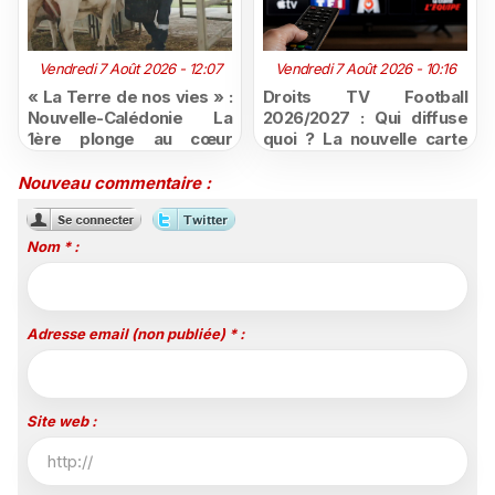
Vendredi 7 Août 2026 - 12:07
Vendredi 7 Août 2026 - 10:16
« La Terre de nos vies » :
Droits TV Football
Nouvelle-Calédonie La
2026/2027 : Qui diffuse
1ère plonge au cœur
quoi ? La nouvelle carte
d'une ruralité en pleine
du football à la télévision
mutation
Nouveau commentaire :
Nom * :
Adresse email (non publiée) * :
Site web :