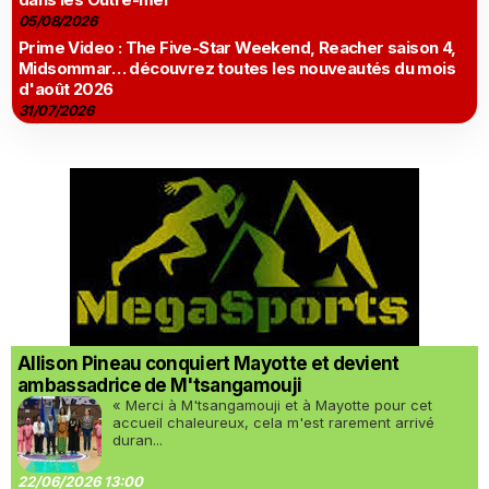
05/08/2026
Prime Video : The Five-Star Weekend, Reacher saison 4,
Midsommar… découvrez toutes les nouveautés du mois
d'août 2026
31/07/2026
Allison Pineau conquiert Mayotte et devient
ambassadrice de M'tsangamouji
« Merci à M'tsangamouji et à Mayotte pour cet
accueil chaleureux, cela m'est rarement arrivé
duran...
22/06/2026 13:00