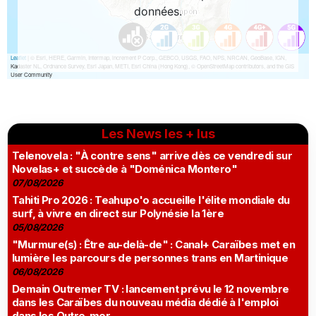
Les News les + lus
Telenovela : "À contre sens" arrive dès ce vendredi sur
Novelas+ et succède à "Doménica Montero"
07/08/2026
Tahiti Pro 2026 : Teahupo'o accueille l'élite mondiale du
surf, à vivre en direct sur Polynésie la 1ère
05/08/2026
"Murmure(s) : Être au-delà-de" : Canal+ Caraïbes met en
lumière les parcours de personnes trans en Martinique
06/08/2026
Demain Outremer TV : lancement prévu le 12 novembre
dans les Caraïbes du nouveau média dédié à l'emploi
dans les Outre-mer