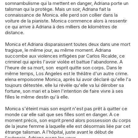
somnambulisme qui la mettent en danger, Adriana porte un
talisman qui la protège. Mais un soir, Adriana fait la
connaissance de Monica. elle perd son collier dans la
voiture de la pianiste. Monica commence alors à ressentir
ce qui arrive à Adriana à des milliers de kilomètres de
distance.
Monica et Adriana disparaissent toutes deux dans une mort
tragique, le même jour, au même moment. Adriana
succombe aux violences infligées par Carlos Ricalde, ce
criminel qui après l'avoir violée et battue l'abandonne. A
l'heure de sa mort, son esprit quitte son corps. Dans le
même temps, Los Angeles est le théâtre d'un autre crime.
elena empoisonne Monica, après lui avoir déclaré qu'elle l'a
toujours détestée. elle lui révèle qu'elle va lui dérober sa
fortune, son mari et a bien l'intention de faire vivre à ses
filles le même destin qu'à elle.
Monica s'éteint mais son esprit n'est pas prêt à quitter ce
monde car elle sait que ses filles sont en danger. A ce
moment précis, son esprit prend alors possession du corps
de la jeune femme à laquelle elle est désormais liée par cet
étrange talisman. A l'hôpital, juste avant le début de
l'autopsie, Adriana ouvre les yeux...