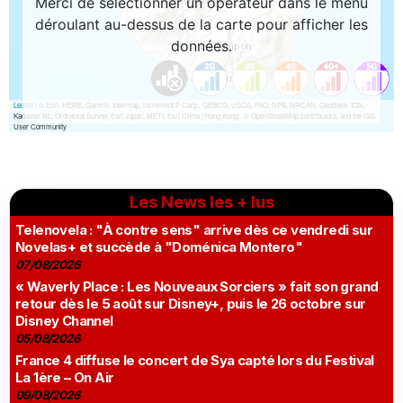
Les News les + lus
Telenovela : "À contre sens" arrive dès ce vendredi sur
Novelas+ et succède à "Doménica Montero"
07/08/2026
« Waverly Place : Les Nouveaux Sorciers » fait son grand
retour dès le 5 août sur Disney+, puis le 26 octobre sur
Disney Channel
05/08/2026
France 4 diffuse le concert de Sya capté lors du Festival
La 1ère – On Air
09/08/2026