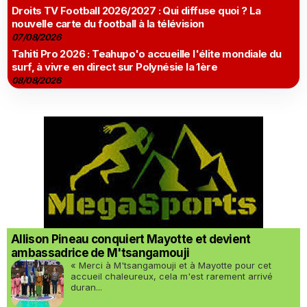
Droits TV Football 2026/2027 : Qui diffuse quoi ? La
nouvelle carte du football à la télévision
07/08/2026
Tahiti Pro 2026 : Teahupo'o accueille l'élite mondiale du
surf, à vivre en direct sur Polynésie la 1ère
08/08/2026
Allison Pineau conquiert Mayotte et devient
ambassadrice de M'tsangamouji
« Merci à M'tsangamouji et à Mayotte pour cet
accueil chaleureux, cela m'est rarement arrivé
duran...