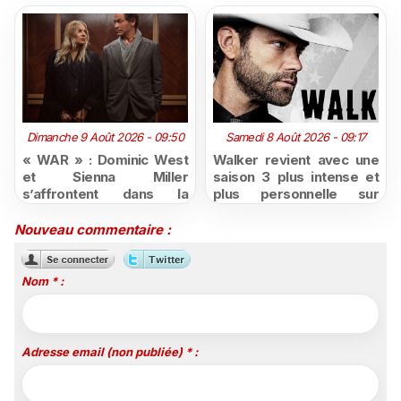
Dimanche 9 Août 2026 - 09:50
Samedi 8 Août 2026 - 09:17
« WAR » : Dominic West
Walker revient avec une
et Sienna Miller
saison 3 plus intense et
s’affrontent dans la
plus personnelle sur
nouvelle série judiciaire
Série Club
de HBO Max dès le 2
Nouveau commentaire :
octobre
Nom * :
Adresse email (non publiée) * :