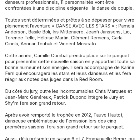
danseurs professionnels, 11 personnalités vont être
confrontées à une discipline exigeante : la danse de couple.
Toutes sont déterminées et prêtes à se dépasser pour vivre
pleinement l’aventure « DANSE AVEC LES STARS » : Pamela
Anderson, Basile Boli, Iris Mittenaere, Jeanfi Janssens, Lio,
Terence Telle, Héloïse Martin, Clément Remiens, Carla
Ginola, Anouar Toubali et Vincent Moscato.
Cette année, Camille Combal prendra place sur le parquet
pour présenter cette nouvelle saison en y apportant toute sa
bonne humeur et son énergie. Il sera accompagné de Karine
Ferri qui encouragera les stars et leurs danseurs et les fera
réagir aux notes des juges dans la Red Room.
Du côté du jury, outre les incontournables Chris Marques et
Jean-Marc Généreux, Patrick Dupond intègre le Jury et
Shy'm fera son grand retour.
Après avoir remporté le trophée en 2012, Fauve Hautot,
danseuse emblématique de l'émission lors des cinq
premières saisons, fera son grand retour sur le parquet.
Aussi, déjà présente en saison 6 et 7, Emmanuelle Berne, qui