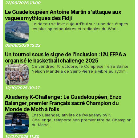
22/06/2026 13:00
Le Guadeloupéen Antoine Martin s'attaque aux
vagues mythiques des Fidji
Le rideau se lève aujourd’hui sur l’une des étapes
les plus spectaculaires et radicales du Worl...
09/06/2026 13:23
Un tournoi sous le signe de l’inclusion : l’ALEFPA a
organisé le basketball challenge 2025
Ce vendredi 10 octobre, le Complexe Terre Sainte
Nelson Mandela de Saint-Pierre a vibré au rythm...
12/10/2025 09:37
Akademy K-Challenge : Le Guadeloupéen, Enzo
Balanger, premier Français sacré Champion du
Monde de Moth à foils
Enzo Balanger, athlète de l’Akademy by K-
Challenge, remporte son premier titre de Champion
du Mond...
14/07/2025 11:30