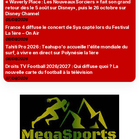
« Waverly Place : Les Nouveaux Sorciers » fait son grand
retour dès le 5 août sur Disney+, puis le 26 octobre sur
Disney Channel
05/08/2026
France 4 diffuse le concert de Sya capté lors du Festival
La 1ère – On Air
09/08/2026
Tahiti Pro 2026 : Teahupo'o accueille l'élite mondiale du
surf, à vivre en direct sur Polynésie la 1ère
08/08/2026
Droits TV Football 2026/2027 : Qui diffuse quoi ? La
nouvelle carte du football à la télévision
07/08/2026