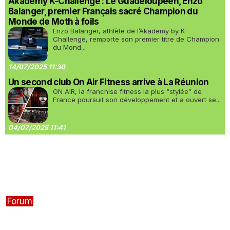
Akademy K-Challenge : Le Guadeloupéen, Enzo
Balanger, premier Français sacré Champion du
Monde de Moth à foils
Enzo Balanger, athlète de l’Akademy by K-
Challenge, remporte son premier titre de Champion
du Mond...
14/07/2025 11:30
Un second club On Air Fitness arrive à La Réunion
ON AIR, la franchise fitness la plus “stylée” de
France poursuit son développement et a ouvert se...
04/07/2025 11:41
Forum