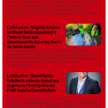
L’OFFICE FRANÇAIS DE LA BIODIVERSITÉ (OFB) LANCE UN
NOUVEL APPEL À PROJETS VISANT À IDENTIFIER LES
ACTIONS QUI SERONT SOUTENUES GRÂCE À LA
DEUXIÈME ÉDITION DU JEU MISSION NATURE CONSACRÉ
À LA...
La Réunion : Brigitte Adame
et David Belda appellent à
l'action face aux
éboulements dans les hauts
de Saint-Denis
-
02/03/2024
LES HABITANTS DES HAUTS DE SAINT-DENIS SONT
CONFRONTÉS À DES DÉFIS MAJEURS ALORS QUE LES
ÉBOULEMENTS SUR LES ROUTES DÉPARTEMENTALES D42
ET D43 PERTURBENT GRAVEMENT LEUR VIE
QUOTIDIENNE.
La Réunion : David Belda
félicite le vote du Sénat qui
approuve l’Inscription de
l'IVG dans la Constitution
-
29/02/2024
DANS UN COMMUNIQUÉ QU'ON PUBLIE CI-DESSOUS, LE
CONSEILLER DÉPARTEMENTAL, ADJOINT À LA MAIRE AUX
AFFAIRES SOCIALES ET PRÉSIDENT DÉLÉGUÉ DU CCAS DE