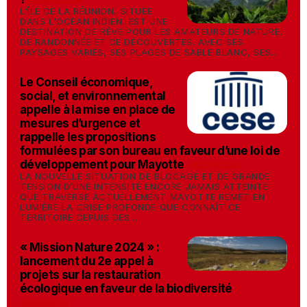
-
03/03/2024
L'ÎLE DE LA RÉUNION, SITUÉE
DANS L'OCÉAN INDIEN, EST UNE
DESTINATION DE RÊVE POUR LES AMATEURS DE NATURE,
DE RANDONNÉE ET DE DÉCOUVERTES. AVEC SES
PAYSAGES VARIÉS, SES PLAGES DE SABLE BLANC, SES...
Le Conseil économique,
social, et environnemental
appelle à la mise en place de
mesures d’urgence et
rappelle les propositions
formulées par son bureau en faveur d’une loi de
développement pour Mayotte
-
03/03/2024
LA NOUVELLE SITUATION DE BLOCAGE ET DE GRANDE
TENSION D’UNE INTENSITÉ ENCORE JAMAIS ATTEINTE
QUE TRAVERSE ACTUELLEMENT MAYOTTE REMET EN
LUMIÈRE LA CRISE PROFONDE QUE CONNAÎT CE
TERRITOIRE DEPUIS DES...
« Mission Nature 2024 » :
lancement du 2e appel à
projets sur la restauration
écologique en faveur de la biodiversité
-
02/03/2024