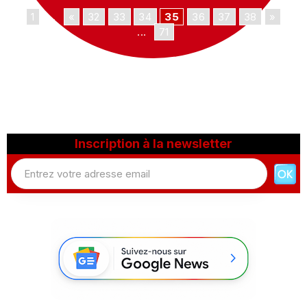
1
...
«
32
33
34
35
36
37
38
»
...
71
Inscription à la newsletter