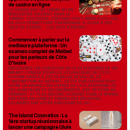
de casino en ligne
-
27/02/2024
LE CASINO EST UN THÈME QU’ON
RENCONTRE SOUVENT DANS LE
CINÉMA. TOUTEFOIS, CERTAINS VONT MÊME PLUS LOIN,
EN VOUS PERMETTANT D’APPRENDRE À JOUER À DES
JEUX DE CASINO. LES JEUX D’ARGENT...
Commencer à parier sur la
meilleure plateforme : Un
examen complet de Melbet
pour les parieurs de Côte
D'Ivoire
-
26/02/2024
DÉCOUVREZ LES SUBTILITÉS DE LA PLATEFORME DE JEU
MELBET CONÇUE POUR LES UTILISATEURS DE CÔTE
D'IVOIRE GRÂCE À CETTE REVUE DÉTAILLÉE. DE
L'INSCRIPTION AU RETRAIT, CETTE ÉVALUATION VOUS
OFFRE UN APERÇU DES OFFRES DE LA PLATEFORME, DE
SES AVANTAGES ET INCONVÉNIENTS, DES OPTIONS DE
PAIEMENT, ET PLUS ENCORE. PLONGEZ DANS LE MONDE
DES PARIS EN LIGNE ET PRENEZ DES DÉCISIONS
ÉCLAIRÉES SUR VOTRE PARCOURS DE JEU.
The Island Cosmetics : La
1ère startup réunionnaise à
lancer une campagne Ulule
-