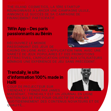
26/02/2024
THE ISLAND COSMETICS, LA 1ÈRE STARTUP
RÉUNIONNAISE À LANCER UNE CAMPAGNE ULULE,
ANNONCE LE SUCCÈS DE SA CAMPAGNE DE
FINANCEMENT PARTICIPATIF.
1Win App – Des paris
passionnants au Bénin
-
26/02/2024
DÉCOUVREZ LE MONDE
PASSIONNANT DES JEUX DE
CASINO EN LIGNE AVEC L'APPLICATION 1WIN. AVEC UNE
VARIÉTÉ DE JEUX POPULAIRES ET DES PROMOTIONS
ATTRACTIVES, L’APPLICATION OFFRE AUX UTILISATEURS
BÉNINOIS UNE EXPÉRIENCE DE JEU SANS PRÉCÉDENT.
Trendaily, le site
d'information 100% made in
Haïti
-
26/02/2024
COUP DE PROJECTEUR SUR
TRENDAILY ! FONDÉ PAR JAMES
MASSÉNAT, TRENDAILY EST UN JOURNAL EN LIGNE
HAÏTIEN QUI SE FIXE POUR OBJECTIF DE PUBLIER
QUOTIDIENNEMENT DES CONTENUS NOVATEURS ET DE
QUALITÉ,...