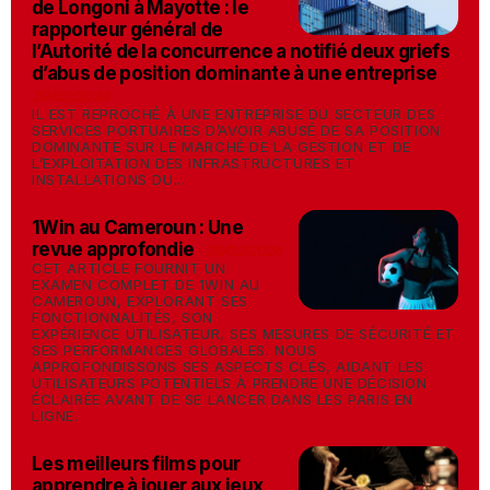
de Longoni à Mayotte : le
rapporteur général de
l’Autorité de la concurrence a notifié deux griefs
d’abus de position dominante à une entreprise
-
29/02/2024
IL EST REPROCHÉ À UNE ENTREPRISE DU SECTEUR DES
SERVICES PORTUAIRES D’AVOIR ABUSÉ DE SA POSITION
DOMINANTE SUR LE MARCHÉ DE LA GESTION ET DE
L’EXPLOITATION DES INFRASTRUCTURES ET
INSTALLATIONS DU...
1Win au Cameroun : Une
revue approfondie
-
28/02/2024
CET ARTICLE FOURNIT UN
EXAMEN COMPLET DE 1WIN AU
CAMEROUN, EXPLORANT SES
FONCTIONNALITÉS, SON
EXPÉRIENCE UTILISATEUR, SES MESURES DE SÉCURITÉ ET
SES PERFORMANCES GLOBALES. NOUS
APPROFONDISSONS SES ASPECTS CLÉS, AIDANT LES
UTILISATEURS POTENTIELS À PRENDRE UNE DÉCISION
ÉCLAIRÉE AVANT DE SE LANCER DANS LES PARIS EN
LIGNE.
Les meilleurs films pour
apprendre à jouer aux jeux