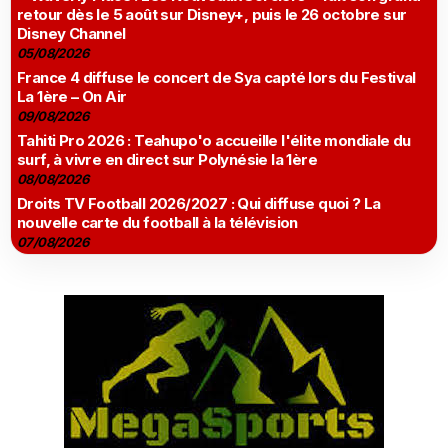
retour dès le 5 août sur Disney+, puis le 26 octobre sur
Disney Channel
05/08/2026
France 4 diffuse le concert de Sya capté lors du Festival
La 1ère – On Air
09/08/2026
Tahiti Pro 2026 : Teahupo'o accueille l'élite mondiale du
surf, à vivre en direct sur Polynésie la 1ère
08/08/2026
Droits TV Football 2026/2027 : Qui diffuse quoi ? La
nouvelle carte du football à la télévision
07/08/2026