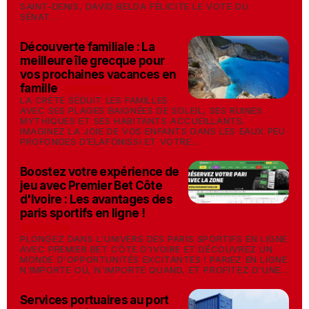
SAINT-DENIS, DAVID BELDA FÉLICITE LE VOTE DU
SÉNAT...
Découverte familiale : La
meilleure île grecque pour
vos prochaines vacances en
famille
-
29/02/2024
LA CRÈTE SÉDUIT LES FAMILLES
AVEC SES PLAGES BAIGNÉES DE SOLEIL, SES RUINES
MYTHIQUES ET SES HABITANTS ACCUEILLANTS.
IMAGINEZ LA JOIE DE VOS ENFANTS DANS LES EAUX PEU
PROFONDES D’ELAFONISSI ET VOTRE...
Boostez votre expérience de
jeu avec Premier Bet Côte
d'Ivoire : Les avantages des
paris sportifs en ligne !
-
29/02/2024
PLONGEZ DANS L'UNIVERS DES PARIS SPORTIFS EN LIGNE
AVEC PREMIER BET CÔTE D'IVOIRE ET DÉCOUVREZ UN
MONDE D'OPPORTUNITÉS EXCITANTES ! PARIEZ EN LIGNE
N'IMPORTE OÙ, N'IMPORTE QUAND, ET PROFITEZ D'UNE...
Services portuaires au port