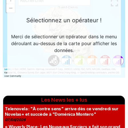
Les News les + lus
Telenovela : "À contre sens" arrive dès ce vendredi sur
Novelas+ et succède à "Doménica Montero"
07/08/2026
« Waverly Place : Les Nouveaux Sorciers » fait son grand