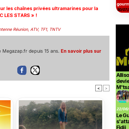
gourm
ur les chaînes privées ultramarines
pour la
30/07/
C LES STARS » !
ntenne Réunion
,
ATV
,
TF1
,
TNTV
e Megazap.fr depuis 15 ans.
En savoir plus sur
Allis
devi
M'ts
<
>
22/06/
Le G
s'at
Fidji