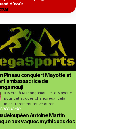
and d'août
2026
on Pineau conquiert Mayotte et
ent ambassadrice de
angamouji
« Merci à M'tsangamouji et à Mayotte
pour cet accueil chaleureux, cela
m'est rarement arrivé duran...
2026 13:00
uadeloupéen Antoine Martin
taque aux vagues mythiques des