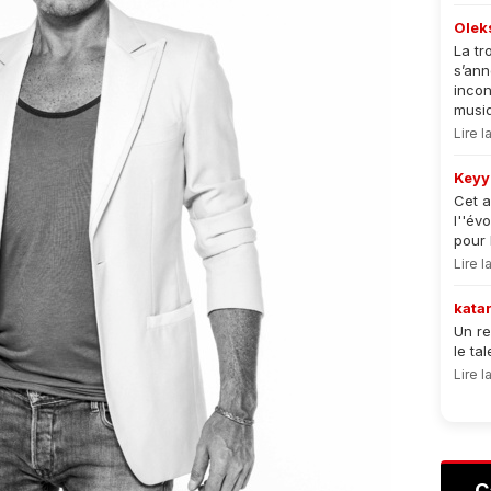
Olek
La tr
s’an
incon
musiqu
Lire 
Keyy
Cet a
l''év
pour 
Lire 
kata
Un re
le ta
Lire 
C