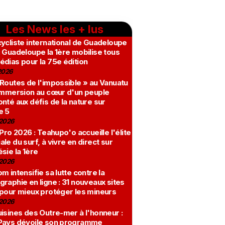
Les News les + lus
ycliste international de Guadeloupe
 Guadeloupe la 1ère mobilise tous
édias pour la 75e édition
2026
 Routes de l'impossible » au Vanuatu
 immersion au cœur d'un peuple
nté aux défis de la nature sur
e 5
2026
 Pro 2026 : Teahupo'o accueille l'élite
le du surf, à vivre en direct sur
sie la 1ère
2026
m intensifie sa lutte contre la
raphie en ligne : 31 nouveaux sites
 pour mieux protéger les mineurs
2026
isines des Outre-mer à l'honneur :
Pays dévoile son programme