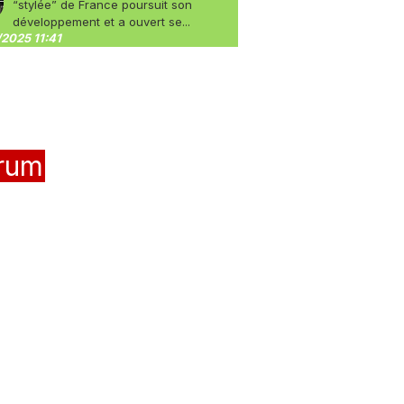
“stylée” de France poursuit son
développement et a ouvert se...
2025 11:41
rum