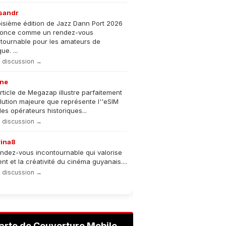
sandr
oisième édition de Jazz Dann Port 2026
nonce comme un rendez-vous
tournable pour les amateurs de
e. ...
la discussion →
ne
rticle de Megazap illustre parfaitement
olution majeure que représente l''eSIM
les opérateurs historiques...
la discussion →
rina8
ndez-vous incontournable qui valorise
lent et la créativité du cinéma guyanais....
la discussion →
arte de Couverture Mobile