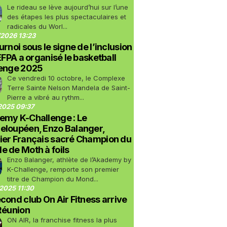
Le rideau se lève aujourd’hui sur l’une
des étapes les plus spectaculaires et
radicales du Worl...
2026 13:23
urnoi sous le signe de l’inclusion
LEFPA a organisé le basketball
lenge 2025
Ce vendredi 10 octobre, le Complexe
Terre Sainte Nelson Mandela de Saint-
Pierre a vibré au rythm...
2025 09:37
emy K-Challenge : Le
eloupéen, Enzo Balanger,
ier Français sacré Champion du
 de Moth à foils
Enzo Balanger, athlète de l’Akademy by
K-Challenge, remporte son premier
titre de Champion du Mond...
2025 11:30
cond club On Air Fitness arrive
Réunion
ON AIR, la franchise fitness la plus