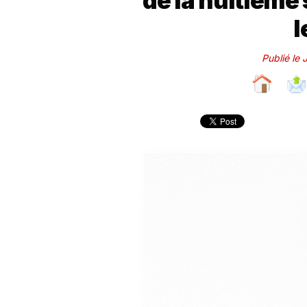
de la huitième
l
Publié le 