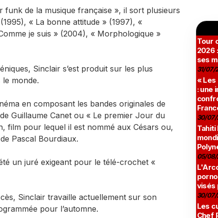
funk de la musique française », il sort plusieurs
1995), « La bonne attitude » (1997), «
Comme je suis » (2004), « Morphologique »
Tour c
2026 :
ses m
ques, Sinclair s’est produit sur les plus
31/07/
« Les
s le monde.
: une
confro
 cinéma en composant les bandes originales de
Franc
» de Guillaume Canet ou « Le premier Jour du
30/07/
n, film pour lequel il est nommé aux Césars ou,
Tahiti
mondia
de Pascal Bourdiaux.
Polyné
05/08/
été un juré exigeant pour le télé-crochet «
L'Arco
pornog
visés
30/07/
ès, Sinclair travaille actuellement sur son
Les cu
programmée pour l’automne.
Chef 