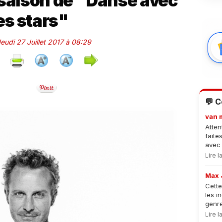
 saison de "Danse avec
es stars"
Jeudi 27 Juillet 2017 à 08:29
💬 
van 
Atten
faite
avec 
Lire 
Max 
Cette
les i
genre
Lire 