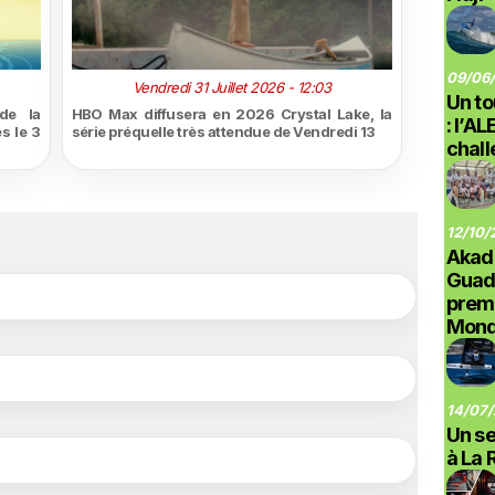
09/06/
Vendredi 31 Juillet 2026 - 12:03
Un to
de la
HBO Max diffusera en 2026 Crystal Lake, la
: l’A
s le 3
série préquelle très attendue de Vendredi 13
chal
12/10/
Akad
Guad
prem
Monde
14/07/
Un se
à La 