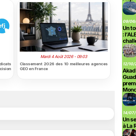
09/06/
Un to
: l’A
chal
Mardi 4 Août 2026 - 09:03
dicats
Classement 2026 des 10 meilleures agences
12/10/
écision
GEO en France
Akad
Guad
prem
Monde
14/07/
Un se
à La 