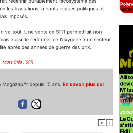
it redéfinir durablement l’écosystème des
Polyné
 les tractations, à hauts risques politiques et
05/08/
lais imposés.
son va-tout. Une vente de SFR permettrait non
mais aussi de redonner de l’oxygène à un secteur
lité après des années de guerre des prix.
Mots Clés
:
SFR
Allis
devi
e Megazap.fr depuis 15 ans.
En savoir plus sur
M'ts
22/06/
Le G
<
>
s'at
Fidji