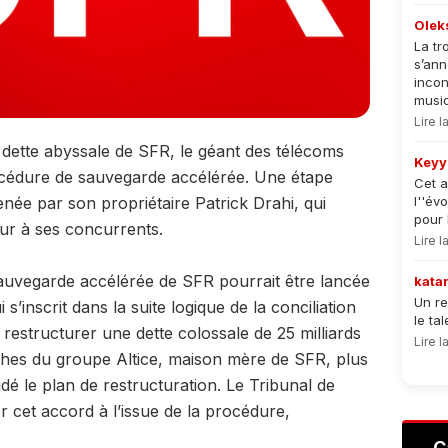
Olek
La tr
s’an
incon
musiqu
Lire 
a dette abyssale de SFR, le géant des télécoms
Keyy
océdure de sauvegarde accélérée. Une étape
Cet a
enée par son propriétaire Patrick Drahi, qui
l''év
pour 
eur à ses concurrents.
Lire 
auvegarde accélérée de SFR pourrait être lancée
kata
Un re
s’inscrit dans la suite logique de la conciliation
le ta
restructurer une dette colossale de 25 milliards
Lire 
ches du groupe Altice, maison mère de SFR, plus
dé le plan de restructuration. Le Tribunal de
 cet accord à l’issue de la procédure,
C