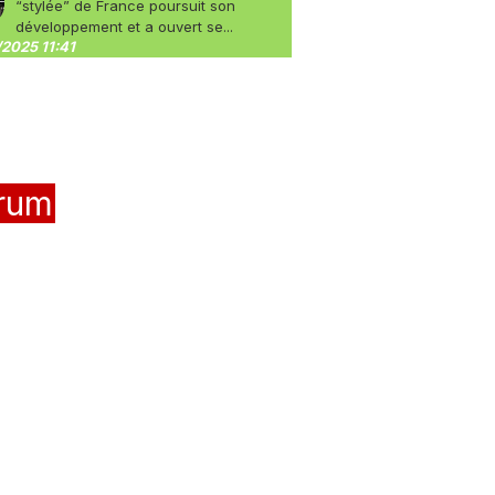
“stylée” de France poursuit son
développement et a ouvert se...
2025 11:41
rum