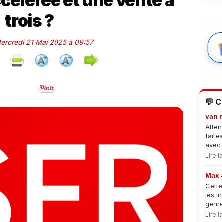
célérée et une vente à
trois ?
Mercredi 21 Mai 2025 à 09:57
💬 
van 
Atten
faite
avec 
Lire 
Max 
Cette
les i
genre
Lire 