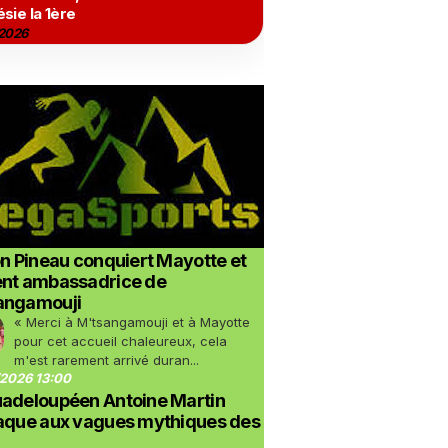
sie la 1ère
2026
on Pineau conquiert Mayotte et
ent ambassadrice de
angamouji
« Merci à M'tsangamouji et à Mayotte
pour cet accueil chaleureux, cela
m'est rarement arrivé duran...
2026 13:00
uadeloupéen Antoine Martin
taque aux vagues mythiques des