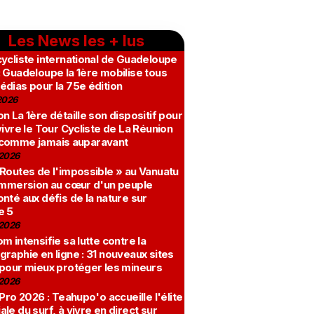
Les News les + lus
ycliste international de Guadeloupe
 Guadeloupe la 1ère mobilise tous
édias pour la 75e édition
2026
n La 1ère détaille son dispositif pour
vivre le Tour Cycliste de La Réunion
comme jamais auparavant
2026
 Routes de l'impossible » au Vanuatu
 immersion au cœur d'un peuple
nté aux défis de la nature sur
e 5
2026
m intensifie sa lutte contre la
raphie en ligne : 31 nouveaux sites
 pour mieux protéger les mineurs
2026
 Pro 2026 : Teahupo'o accueille l'élite
le du surf, à vivre en direct sur