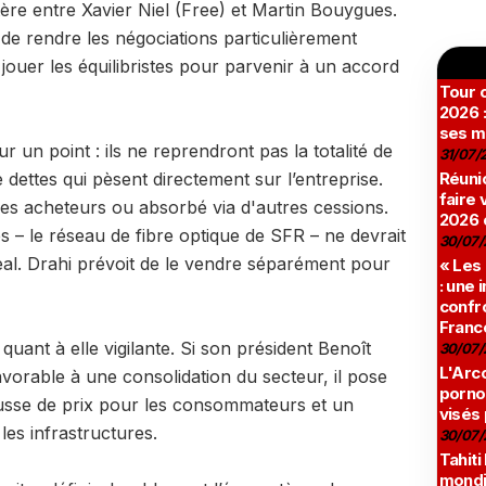
tère entre Xavier Niel (Free) et Martin Bouygues.
 de rendre les négociations particulièrement
 jouer les équilibristes pour parvenir à un accord
Tour c
2026 :
ses m
 un point : ils ne reprendront pas la totalité de
31/07/
 dettes qui pèsent directement sur l’entreprise.
Réunio
faire 
 les acheteurs ou absorbé via d'autres cessions.
2026 
s – le réseau de fibre optique de SFR – ne devrait
30/07/
deal. Drahi prévoit de le vendre séparément pour
« Les
: une
confro
Franc
quant à elle vigilante. Si son président Benoît
30/07/
L'Arco
rable à une consolidation du secteur, il pose
pornog
hausse de prix pour les consommateurs et un
visés
les infrastructures.
30/07/
Tahiti
mondia