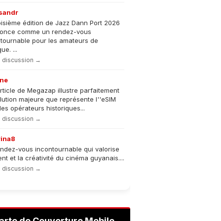
sandr
oisième édition de Jazz Dann Port 2026
nonce comme un rendez-vous
tournable pour les amateurs de
e. ...
la discussion →
ne
rticle de Megazap illustre parfaitement
olution majeure que représente l''eSIM
les opérateurs historiques...
la discussion →
rina8
ndez-vous incontournable qui valorise
lent et la créativité du cinéma guyanais....
la discussion →
arte de Couverture Mobile