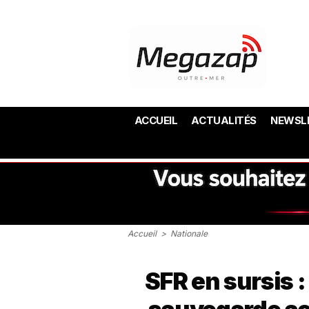
ACCUEIL
ACTUALITÉS
NEWSL
Accueil
>
Nationale
SFR en sursis 