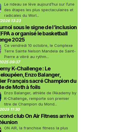
Le rideau se lève aujourd’hui sur l’une
des étapes les plus spectaculaires et
radicales du Worl...
2026 13:23
urnoi sous le signe de l’inclusion
LEFPA a organisé le basketball
lenge 2025
Ce vendredi 10 octobre, le Complexe
Terre Sainte Nelson Mandela de Saint-
Pierre a vibré au rythm...
2025 09:37
emy K-Challenge : Le
eloupéen, Enzo Balanger,
ier Français sacré Champion du
 de Moth à foils
Enzo Balanger, athlète de l’Akademy by
K-Challenge, remporte son premier
titre de Champion du Mond...
2025 11:30
cond club On Air Fitness arrive
Réunion
ON AIR, la franchise fitness la plus