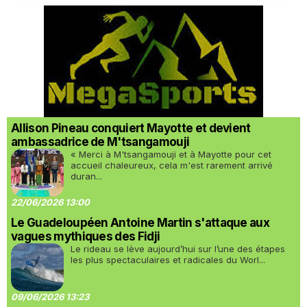
Allison Pineau conquiert Mayotte et devient
ambassadrice de M'tsangamouji
« Merci à M'tsangamouji et à Mayotte pour cet
accueil chaleureux, cela m'est rarement arrivé
duran...
22/06/2026 13:00
Le Guadeloupéen Antoine Martin s'attaque aux
vagues mythiques des Fidji
Le rideau se lève aujourd’hui sur l’une des étapes
les plus spectaculaires et radicales du Worl...
09/06/2026 13:23