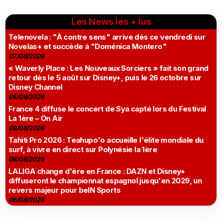
Les News les + lus
Telenovela : "À contre sens" arrive dès ce vendredi sur
Novelas+ et succède à "Doménica Montero"
07/08/2026
« Waverly Place : Les Nouveaux Sorciers » fait son grand
retour dès le 5 août sur Disney+, puis le 26 octobre sur
Disney Channel
05/08/2026
France 4 diffuse le concert de Sya capté lors du Festival
La 1ère – On Air
09/08/2026
Tahiti Pro 2026 : Teahupo'o accueille l'élite mondiale du
surf, à vivre en direct sur Polynésie la 1ère
08/08/2026
LALIGA change d'ère en France : DAZN et Disney+
diffuseront le championnat espagnol jusqu'en 2029, un
revers majeur pour beIN Sports
06/08/2026