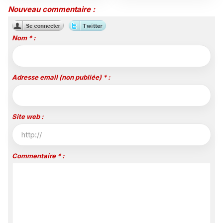
attractives
»
Nouveau commentaire :
Nom * :
Adresse email (non publiée) * :
Site web :
Commentaire * :