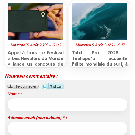
Mercredi 5 Août 2026 - 12:03
Mercredi 5 Août 2026 - 10:17
Appel à films : le Festival
Tahiti Pro 2026 :
« Les Révoltés du Monde
Teahupo'o accueille
» lance un concours de
l'élite mondiale du surf, à
courts-métrages pour les
vivre en direct sur
jeunes ultramarins
Polynésie la 1ère
Nouveau commentaire :
Nom * :
Adresse email (non publiée) * :