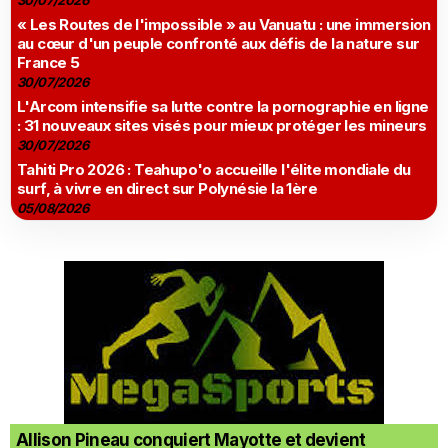
30/07/2026
« Les Routes de l'impossible » au Vanuatu : une immersion
au cœur d'un peuple confronté aux défis de la nature sur
France 5
30/07/2026
L'Arcom intensifie sa lutte contre la pornographie en ligne
: 31 nouveaux sites visés pour mieux protéger les mineurs
30/07/2026
Tahiti Pro 2026 : Teahupo'o accueille l'élite mondiale du
surf, à vivre en direct sur Polynésie la 1ère
05/08/2026
Allison Pineau conquiert Mayotte et devient