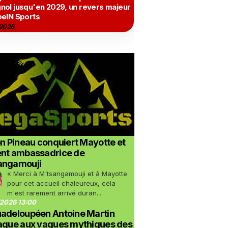
nol jusqu'en 2029, un revers majeur
beIN Sports
2026
on Pineau conquiert Mayotte et
ent ambassadrice de
angamouji
« Merci à M'tsangamouji et à Mayotte
pour cet accueil chaleureux, cela
m'est rarement arrivé duran...
2026 13:00
uadeloupéen Antoine Martin
taque aux vagues mythiques des