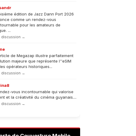
sandr
oisième édition de Jazz Dann Port 2026
nonce comme un rendez-vous
tournable pour les amateurs de
e. ...
la discussion →
ne
rticle de Megazap illustre parfaitement
olution majeure que représente l''eSIM
les opérateurs historiques...
la discussion →
rina8
ndez-vous incontournable qui valorise
lent et la créativité du cinéma guyanais....
la discussion →
arte de Couverture Mobile