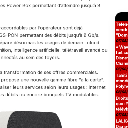
res Power Box permettant d’atteindre jusqu’à 8
Teleno
accordables par l’opérateur sont déjà
vendr
GS-PON permettant des débits jusqu’à 8 Gb/s.
"Domé
07/08/
pare désormais les usages de demain : cloud
« Wav
tion, intelligence artificielle, télétravail avancé ou
fait s
onnectés au sein des foyers.
Disney
Chann
05/08/
 la transformation de ses offres commerciales.
Tahiti
propose une nouvelle gamme fibre “à la carte”,
mondia
Polyné
liser leurs services selon leurs usages : internet
08/08/
x des débits ou encore bouquets TV modulables.
Droits
quoi ?
télévi
07/08/
LALIG
Disne