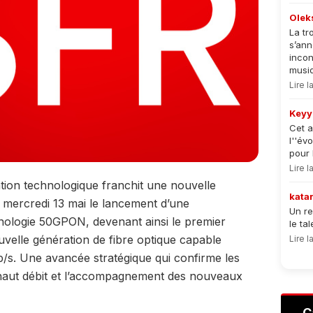
Olek
La tr
s’an
incon
musiqu
Lire 
Keyy
Cet a
l''év
pour 
Lire 
ation technologique franchit une nouvelle
kata
mercredi 13 mai le lancement d’une
Un re
nologie 50GPON, devenant ainsi le premier
le ta
ouvelle génération de fibre optique capable
Lire 
Gb/s. Une avancée stratégique qui confirme les
 haut débit et l’accompagnement des nouveaux
C