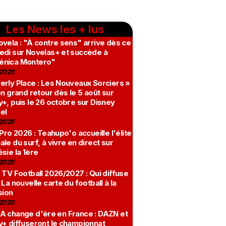
Les News les + lus
vela : "À contre sens" arrive dès ce
edi sur Novelas+ et succède à
nica Montero"
2026
erly Place : Les Nouveaux Sorciers »
on grand retour dès le 5 août sur
+, puis le 26 octobre sur Disney
el
2026
 Pro 2026 : Teahupo'o accueille l'élite
le du surf, à vivre en direct sur
sie la 1ère
2026
 TV Football 2026/2027 : Qui diffuse
 La nouvelle carte du football à la
sion
2026
A change d'ère en France : DAZN et
y+ diffuseront le championnat