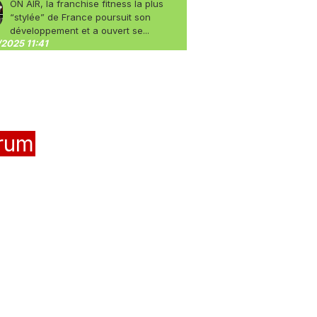
ON AIR, la franchise fitness la plus
“stylée” de France poursuit son
développement et a ouvert se...
2025 11:41
rum