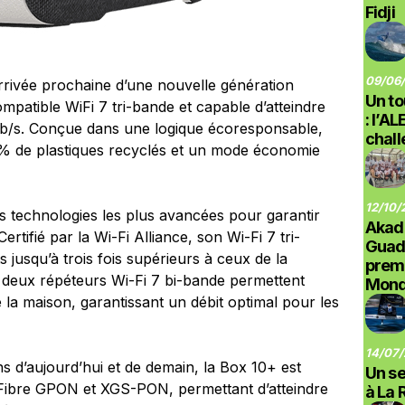
Fidji
09/06/
arrivée prochaine d’une nouvelle génération
Un to
patible WiFi 7 tri-bande et capable d’atteindre
: l’A
Gb/s. Conçue dans une logique écoresponsable,
chal
% de plastiques recyclés et un mode économie
12/10/
 technologies les plus avancées pour garantir
Akad
tifié par la Wi-Fi Alliance, son Wi-Fi 7 tri-
Guad
 jusqu’à trois fois supérieurs à ceux de la
prem
s deux répéteurs Wi-Fi 7 bi-bande permettent
Monde
 la maison, garantissant un débit optimal pour les
14/07/
d’aujourd’hui et de demain, la Box 10+ est
Un se
 Fibre GPON et XGS-PON, permettant d’atteindre
à La 