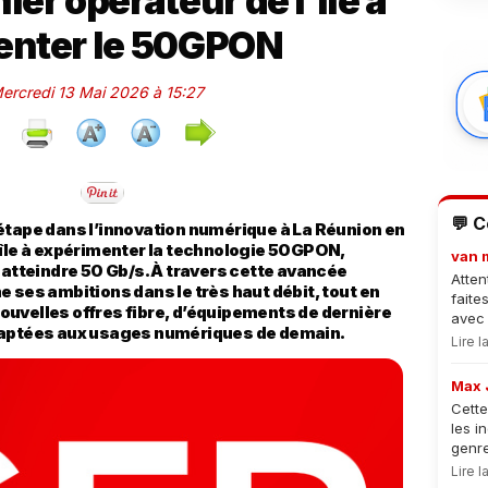
ier opérateur de l’île à
enter le 50GPON
Mercredi 13 Mai 2026 à 15:27
💬 
étape dans l’innovation numérique à La Réunion en
’île à expérimenter la technologie 50GPON,
van 
 atteindre 50 Gb/s. À travers cette avancée
Atten
 ses ambitions dans le très haut débit, tout en
faite
uvelles offres fibre, d’équipements de dernière
avec 
daptées aux usages numériques de demain.
Lire 
Max 
Cette
les i
genre
Lire 