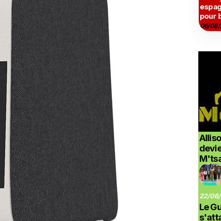
espag
pour 
06/08/
Allis
devi
M'ts
22/06/
Le G
s'at