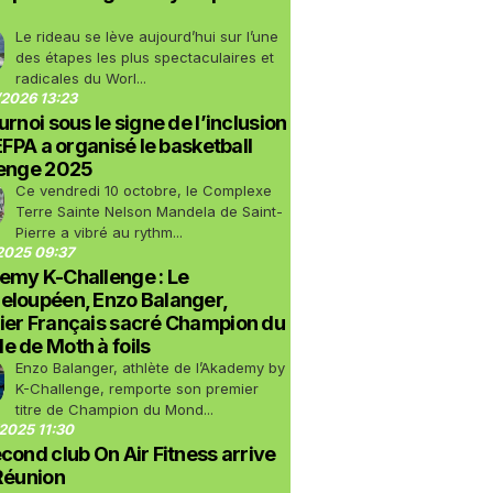
Le rideau se lève aujourd’hui sur l’une
des étapes les plus spectaculaires et
radicales du Worl...
2026 13:23
urnoi sous le signe de l’inclusion
LEFPA a organisé le basketball
lenge 2025
Ce vendredi 10 octobre, le Complexe
Terre Sainte Nelson Mandela de Saint-
Pierre a vibré au rythm...
2025 09:37
emy K-Challenge : Le
eloupéen, Enzo Balanger,
ier Français sacré Champion du
 de Moth à foils
Enzo Balanger, athlète de l’Akademy by
K-Challenge, remporte son premier
titre de Champion du Mond...
2025 11:30
cond club On Air Fitness arrive
Réunion