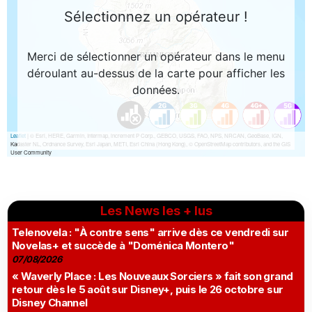
Les News les + lus
Telenovela : "À contre sens" arrive dès ce vendredi sur
Novelas+ et succède à "Doménica Montero"
07/08/2026
« Waverly Place : Les Nouveaux Sorciers » fait son grand
retour dès le 5 août sur Disney+, puis le 26 octobre sur
Disney Channel