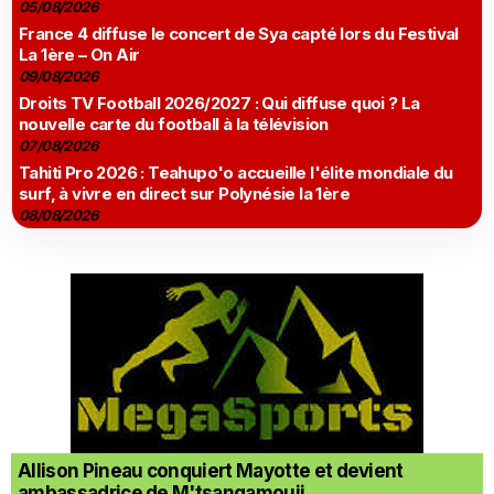
05/08/2026
France 4 diffuse le concert de Sya capté lors du Festival
La 1ère – On Air
09/08/2026
Droits TV Football 2026/2027 : Qui diffuse quoi ? La
nouvelle carte du football à la télévision
07/08/2026
Tahiti Pro 2026 : Teahupo'o accueille l'élite mondiale du
surf, à vivre en direct sur Polynésie la 1ère
08/08/2026
Allison Pineau conquiert Mayotte et devient
ambassadrice de M'tsangamouji