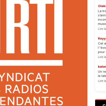
Olek
La tr
s’an
incon
musiqu
Lire 
Keyy
Cet a
l''év
pour 
Lire 
kata
Un re
le ta
Lire 
C