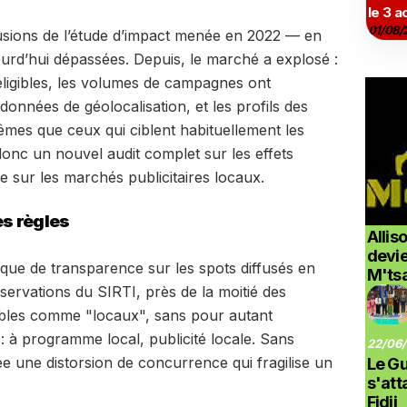
le 3 a
01/08/
usions de l’étude d’impact menée en 2022 — en
jourd’hui dépassées. Depuis, le marché a explosé :
 éligibles, les volumes de campagnes ont
onnées de géolocalisation, et les profils des
mes que ceux qui ciblent habituellement les
onc un nouvel audit complet sur les effets
e sur les marchés publicitaires locaux.
s règles
Allis
devi
nque de transparence sur les spots diffusés en
M'ts
servations du SIRTI, près de la moitié des
iables comme "locaux", sans pour autant
: à programme local, publicité locale. Sans
22/06/
rée une distorsion de concurrence qui fragilise un
Le G
s'at
.
Fidji