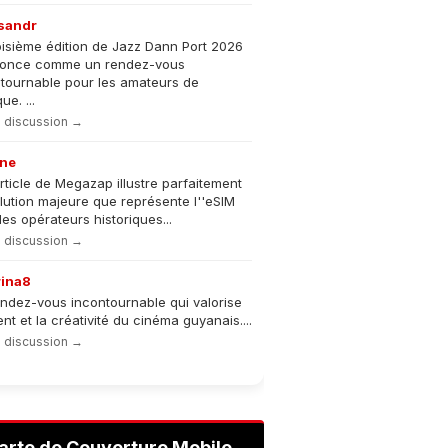
sandr
oisième édition de Jazz Dann Port 2026
nonce comme un rendez-vous
tournable pour les amateurs de
e. ...
la discussion →
ne
rticle de Megazap illustre parfaitement
olution majeure que représente l''eSIM
les opérateurs historiques...
la discussion →
rina8
ndez-vous incontournable qui valorise
lent et la créativité du cinéma guyanais....
la discussion →
arte de Couverture Mobile