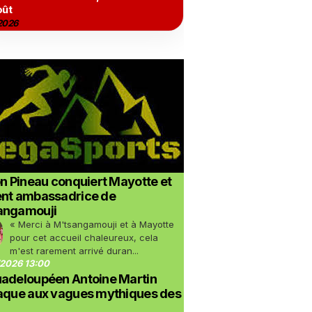
oût
2026
on Pineau conquiert Mayotte et
ent ambassadrice de
angamouji
« Merci à M'tsangamouji et à Mayotte
pour cet accueil chaleureux, cela
m'est rarement arrivé duran...
2026 13:00
uadeloupéen Antoine Martin
taque aux vagues mythiques des