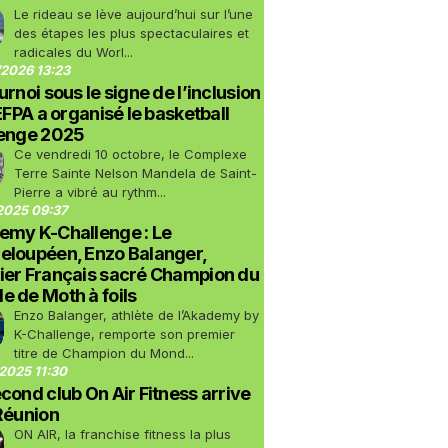
Le rideau se lève aujourd’hui sur l’une
des étapes les plus spectaculaires et
radicales du Worl...
2026 13:23
urnoi sous le signe de l’inclusion
LEFPA a organisé le basketball
lenge 2025
Ce vendredi 10 octobre, le Complexe
Terre Sainte Nelson Mandela de Saint-
Pierre a vibré au rythm...
2025 09:37
emy K-Challenge : Le
eloupéen, Enzo Balanger,
ier Français sacré Champion du
 de Moth à foils
Enzo Balanger, athlète de l’Akademy by
K-Challenge, remporte son premier
titre de Champion du Mond...
2025 11:30
cond club On Air Fitness arrive
Réunion
ON AIR, la franchise fitness la plus