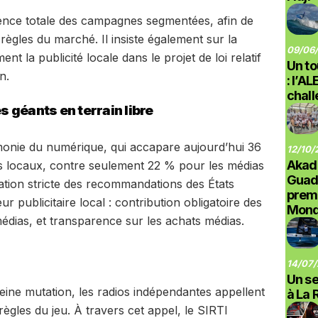
ence totale des campagnes segmentées, afin de
 règles du marché. Il insiste également sur la
09/06/
ent la publicité locale dans le projet de loi relatif
Un to
n.
: l’A
chal
 géants en terrain libre
émonie du numérique, qui accapare aujourd’hui 36
12/10/
Akad
es locaux, contre seulement 22 % pour les médias
Guad
lication stricte des recommandations des États
prem
r publicitaire local : contribution obligatoire des
Monde
dias, et transparence sur les achats médias.
14/07/
Un se
ine mutation, les radios indépendantes appellent
à La 
ègles du jeu. À travers cet appel, le SIRTI