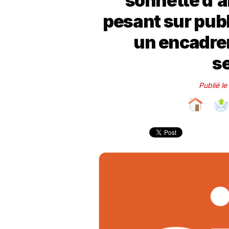
sonnette d’a
pesant sur publi
un encadrem
s
Publié le