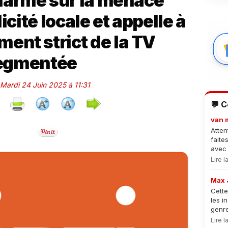
larme sur la menace
cité locale et appelle à
ent strict de la TV
egmentée
 Mardi 24 Juin 2025 à 11:31
💬 
van 
Atten
faite
avec 
Lire 
Max 
Cette
les i
genre
Lire 