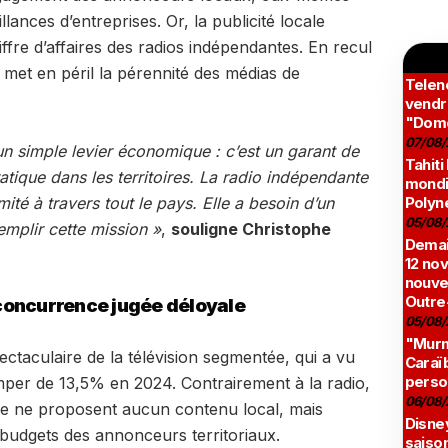
ances d’entreprises. Or, la publicité locale
ffre d’affaires des radios indépendantes. En recul
met en péril la pérennité des médias de
Teleno
vendr
"Domé
07/08/
 un simple levier économique : c’est un garant de
Tahiti
ratique dans les territoires. La radio indépendante
mondia
ité à travers tout le pays. Elle a besoin d’un
Polyné
05/08/
emplir cette mission
»
,
souligne Christophe
Demai
12 no
nouve
Outre
concurrence jugée déloyale
05/08/
"Murmu
ectaculaire de la télévision segmentée, qui a vu
Caraï
perso
imper de 13,5% en 2024. Contrairement à la radio,
06/08/
ée ne proposent aucun contenu local, mais
Disne
 budgets des annonceurs territoriaux.
saison