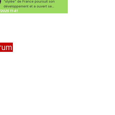
“stylée” de France poursuit son
développement et a ouvert se...
2025 11:41
rum