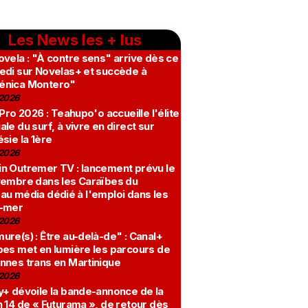
Les News les + lus
vela : "À contre sens" arrive dès ce
edi sur Novelas+ et succède à
nica Montero"
2026
 Pro 2026 : Teahupo'o accueille l'élite
le du surf, à vivre en direct sur
sie la 1ère
2026
n Outremer TV : lancement prévu le
vembre dans les Caraïbes du
au média dédié à l'emploi dans les
-mer
2026
re(s) : Être au-delà-de" : Canal+
bes met en lumière les parcours de
nnes trans en Martinique
2026
y+ dévoile la bande-annonce de la
 14 de « Futurama », de retour dès