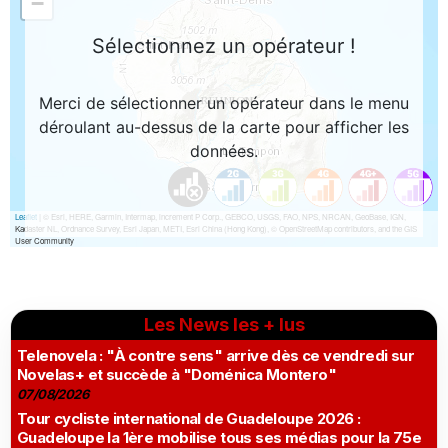
Les News les + lus
Telenovela : "À contre sens" arrive dès ce vendredi sur
Novelas+ et succède à "Doménica Montero"
07/08/2026
Tour cycliste international de Guadeloupe 2026 :
Guadeloupe la 1ère mobilise tous ses médias pour la 75e