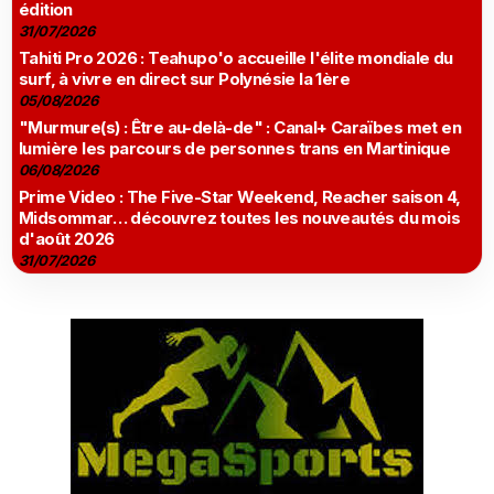
édition
31/07/2026
Tahiti Pro 2026 : Teahupo'o accueille l'élite mondiale du
surf, à vivre en direct sur Polynésie la 1ère
05/08/2026
"Murmure(s) : Être au-delà-de" : Canal+ Caraïbes met en
lumière les parcours de personnes trans en Martinique
06/08/2026
Prime Video : The Five-Star Weekend, Reacher saison 4,
Midsommar… découvrez toutes les nouveautés du mois
d'août 2026
31/07/2026