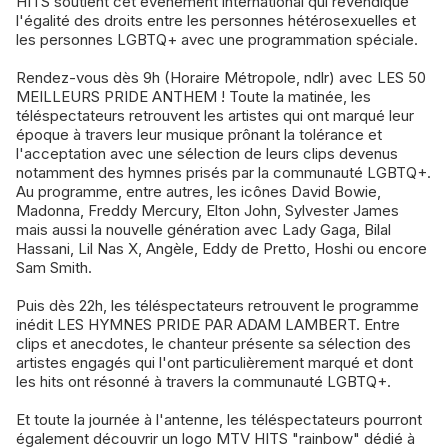
HITS soutient cet événement international qui revendique
l'égalité des droits entre les personnes hétérosexuelles et
les personnes LGBTQ+ avec une programmation spéciale.
Rendez-vous dès 9h (Horaire Métropole, ndlr) avec LES 50
MEILLEURS PRIDE ANTHEM ! Toute la matinée, les
téléspectateurs retrouvent les artistes qui ont marqué leur
époque à travers leur musique prônant la tolérance et
l'acceptation avec une sélection de leurs clips devenus
notamment des hymnes prisés par la communauté LGBTQ+.
Au programme, entre autres, les icônes David Bowie,
Madonna, Freddy Mercury, Elton John, Sylvester James
mais aussi la nouvelle génération avec Lady Gaga, Bilal
Hassani, Lil Nas X, Angèle, Eddy de Pretto, Hoshi ou encore
Sam Smith.
Puis dès 22h, les téléspectateurs retrouvent le programme
inédit LES HYMNES PRIDE PAR ADAM LAMBERT. Entre
clips et anecdotes, le chanteur présente sa sélection des
artistes engagés qui l'ont particulièrement marqué et dont
les hits ont résonné à travers la communauté LGBTQ+.
Et toute la journée à l'antenne, les téléspectateurs pourront
également découvrir un logo MTV HITS "rainbow" dédié à