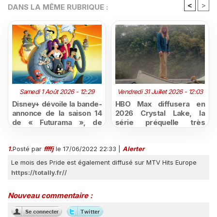
<
>
DANS LA MÊME RUBRIQUE :
Samedi 1 Août 2026 - 12:29
Vendredi 31 Juillet 2026 - 12:03
Disney+ dévoile la bande-
HBO Max diffusera en
annonce de la saison 14
2026 Crystal Lake, la
de « Futurama », de
série préquelle très
retour dès le 3 août
attendue de Vendredi 13
1.
Posté par
ffffj
le 17/06/2022 22:33
|
Alerter
Le mois des Pride est également diffusé sur MTV Hits Europe
https://totally.fr//
Nouveau commentaire :