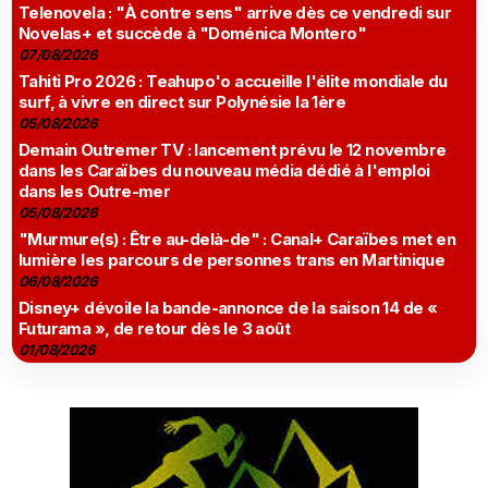
Telenovela : "À contre sens" arrive dès ce vendredi sur
Novelas+ et succède à "Doménica Montero"
07/08/2026
Tahiti Pro 2026 : Teahupo'o accueille l'élite mondiale du
surf, à vivre en direct sur Polynésie la 1ère
05/08/2026
Demain Outremer TV : lancement prévu le 12 novembre
dans les Caraïbes du nouveau média dédié à l'emploi
dans les Outre-mer
05/08/2026
"Murmure(s) : Être au-delà-de" : Canal+ Caraïbes met en
lumière les parcours de personnes trans en Martinique
06/08/2026
Disney+ dévoile la bande-annonce de la saison 14 de «
Futurama », de retour dès le 3 août
01/08/2026