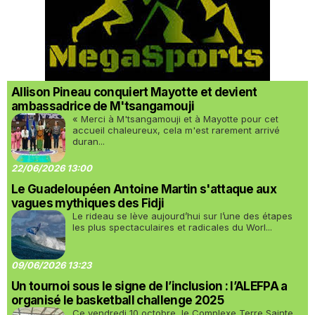
Allison Pineau conquiert Mayotte et devient
ambassadrice de M'tsangamouji
« Merci à M'tsangamouji et à Mayotte pour cet
accueil chaleureux, cela m'est rarement arrivé
duran...
22/06/2026 13:00
Le Guadeloupéen Antoine Martin s'attaque aux
vagues mythiques des Fidji
Le rideau se lève aujourd’hui sur l’une des étapes
les plus spectaculaires et radicales du Worl...
09/06/2026 13:23
Un tournoi sous le signe de l’inclusion : l’ALEFPA a
organisé le basketball challenge 2025
Ce vendredi 10 octobre, le Complexe Terre Sainte