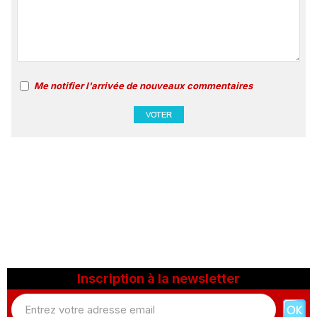
Me notifier l'arrivée de nouveaux commentaires
Inscription à la newsletter