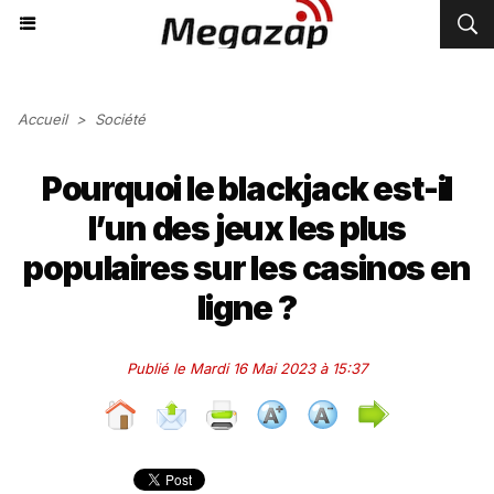
Accueil
>
Société
Pourquoi le blackjack est-il
l’un des jeux les plus
populaires sur les casinos en
ligne ?
Publié le Mardi 16 Mai 2023 à 15:37