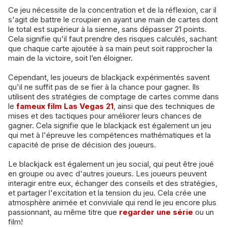
Ce jeu nécessite de la concentration et de la réflexion, car il
s'agit de battre le croupier en ayant une main de cartes dont
le total est supérieur à la sienne, sans dépasser 21 points.
Cela signifie qu'il faut prendre des risques calculés, sachant
que chaque carte ajoutée à sa main peut soit rapprocher la
main de la victoire, soit l’en éloigner.
Cependant, les joueurs de blackjack expérimentés savent
qu'il ne suffit pas de se fier à la chance pour gagner. Ils
utilisent des stratégies de comptage de cartes comme dans
le
fameux film Las Vegas 21
, ainsi que des techniques de
mises et des tactiques pour améliorer leurs chances de
gagner. Cela signifie que le blackjack est également un jeu
qui met à l'épreuve les compétences mathématiques et la
capacité de prise de décision des joueurs.
Le blackjack est également un jeu social, qui peut être joué
en groupe ou avec d'autres joueurs. Les joueurs peuvent
interagir entre eux, échanger des conseils et des stratégies,
et partager l'excitation et la tension du jeu. Cela crée une
atmosphère animée et conviviale qui rend le jeu encore plus
passionnant, au même titre que
regarder une série
ou un
film!