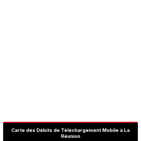
Carte des Débits de Téléchargement Mobile à La
Réunion