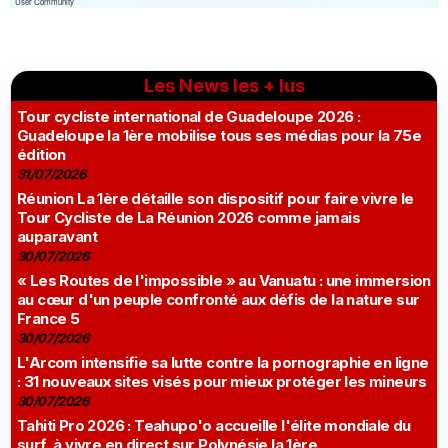
Les News les + lus
Tour cycliste international de Guadeloupe 2026 :
Guadeloupe la 1ère mobilise tous ses médias pour la 75e
édition
31/07/2026
Réunion La 1ère détaille son dispositif pour faire vivre le
Tour Cycliste de La Réunion 2026 comme jamais
auparavant
30/07/2026
« Les Routes de l'impossible » au Vanuatu : une immersion
au cœur d'un peuple confronté aux défis de la nature sur
France 5
30/07/2026
L'Arcom intensifie sa lutte contre la pornographie en ligne
: 31 nouveaux sites visés pour mieux protéger les mineurs
30/07/2026
Tahiti Pro 2026 : Teahupo'o accueille l'élite mondiale du
surf, à vivre en direct sur Polynésie la 1ère