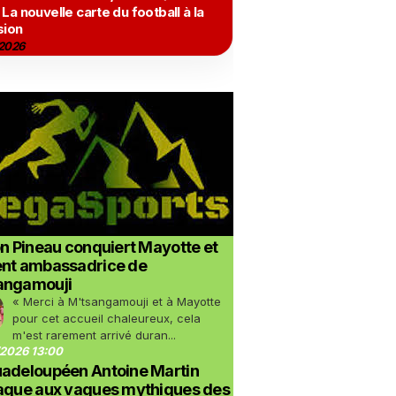
 La nouvelle carte du football à la
sion
2026
on Pineau conquiert Mayotte et
ent ambassadrice de
angamouji
« Merci à M'tsangamouji et à Mayotte
pour cet accueil chaleureux, cela
m'est rarement arrivé duran...
2026 13:00
uadeloupéen Antoine Martin
taque aux vagues mythiques des