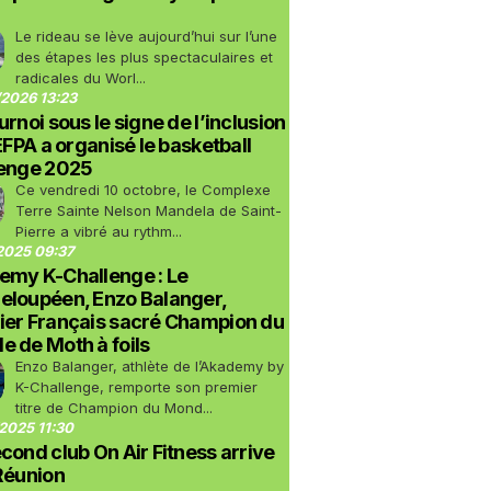
Le rideau se lève aujourd’hui sur l’une
des étapes les plus spectaculaires et
radicales du Worl...
2026 13:23
urnoi sous le signe de l’inclusion
LEFPA a organisé le basketball
lenge 2025
Ce vendredi 10 octobre, le Complexe
Terre Sainte Nelson Mandela de Saint-
Pierre a vibré au rythm...
2025 09:37
emy K-Challenge : Le
eloupéen, Enzo Balanger,
ier Français sacré Champion du
 de Moth à foils
Enzo Balanger, athlète de l’Akademy by
K-Challenge, remporte son premier
titre de Champion du Mond...
2025 11:30
cond club On Air Fitness arrive
Réunion