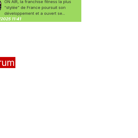
ON AIR, la franchise fitness la plus
“stylée” de France poursuit son
développement et a ouvert se...
2025 11:41
rum