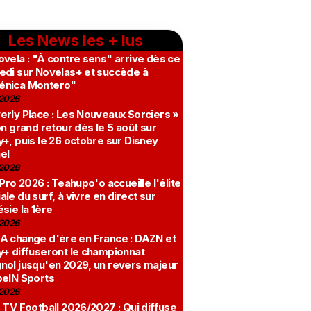
Les News les + lus
vela : "À contre sens" arrive dès ce
edi sur Novelas+ et succède à
nica Montero"
2026
erly Place : Les Nouveaux Sorciers »
on grand retour dès le 5 août sur
+, puis le 26 octobre sur Disney
el
2026
 Pro 2026 : Teahupo'o accueille l'élite
le du surf, à vivre en direct sur
sie la 1ère
2026
A change d'ère en France : DAZN et
y+ diffuseront le championnat
nol jusqu'en 2029, un revers majeur
beIN Sports
2026
 TV Football 2026/2027 : Qui diffuse