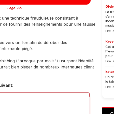
Olek
Logo Vini
La tr
s’an
 une technique frauduleuse consistant à
incon
ur de fournir des renseignements pour une fausse
musiqu
Lire 
Keyy
ie vers un lien afin de dérober des
Cet a
'internaute piégé.
l''év
pour 
hishing ("arnaque par mails") usurpant l’identité
Lire 
ourrait bien piéger de nombreux internautes client
kata
Un re
le ta
uivant:
Lire 
C