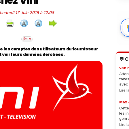
chez Vini
Vendredi 17 Juin 2016 à 12:08
 les comptes des utilisateurs du fournisseur
nt voir leurs données dérobées.
💬 
van 
Atten
faite
avec 
Lire 
Max 
Cette
les i
genre
Lire 