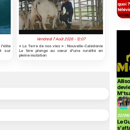
quoi ?
télévi
07/08/
Vendredi 7 Août 2026 - 12:07
'élite
« La Terre de nos vies » : Nouvelle-Calédonie
t sur
La 1ère plonge au cœur d'une ruralité en
pleine mutation
Allis
devi
M'ts
22/06/
Le G
s'at