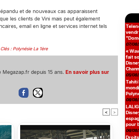
 répandu et de nouveaux cas apparaissent
e les clients de Vini mais peut également
caires, email en ligne et services internet tels
Teleno
vendr
"Domé
07/08/
 Clés
:
Polynésie La 1ère
« Wav
fait s
Disney
Chann
e Megazap.fr depuis 15 ans.
En savoir plus sur
05/08/
Tahiti
mondia
Polyné
08/08/
LALIG
<
>
Disne
espag
pour 
06/08/
Droits