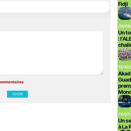
Fidji
09/06/
Un to
: l’A
chal
12/10/
Akad
Guad
commentaires
prem
Monde
14/07/
Un se
à La 