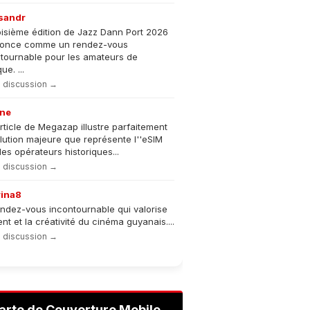
sandr
oisième édition de Jazz Dann Port 2026
nonce comme un rendez-vous
tournable pour les amateurs de
e. ...
la discussion →
ne
rticle de Megazap illustre parfaitement
olution majeure que représente l''eSIM
les opérateurs historiques...
la discussion →
rina8
ndez-vous incontournable qui valorise
lent et la créativité du cinéma guyanais....
la discussion →
arte de Couverture Mobile