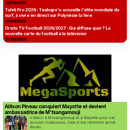
09/08/2026
Tahiti Pro 2026 : Teahupo'o accueille l'élite mondiale du
surf, à vivre en direct sur Polynésie la 1ère
08/08/2026
Droits TV Football 2026/2027 : Qui diffuse quoi ? La
nouvelle carte du football à la télévision
07/08/2026
Allison Pineau conquiert Mayotte et devient
ambassadrice de M'tsangamouji
« Merci à M'tsangamouji et à Mayotte pour cet
accueil chaleureux, cela m'est rarement arrivé
duran...