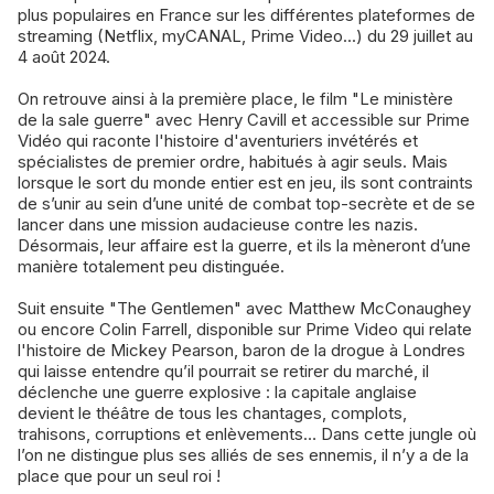
plus populaires en France sur les différentes plateformes de
streaming (Netflix, myCANAL, Prime Video...) du 29 juillet au
4 août 2024.
On retrouve ainsi à la première place, le film "Le ministère
de la sale guerre" avec Henry Cavill et accessible sur Prime
Vidéo qui raconte l'histoire d'aventuriers invétérés et
spécialistes de premier ordre, habitués à agir seuls. Mais
lorsque le sort du monde entier est en jeu, ils sont contraints
de s’unir au sein d’une unité de combat top-secrète et de se
lancer dans une mission audacieuse contre les nazis.
Désormais, leur affaire est la guerre, et ils la mèneront d’une
manière totalement peu distinguée.
Suit ensuite "The Gentlemen" avec Matthew McConaughey
ou encore Colin Farrell, disponible sur Prime Video qui relate
l'histoire de Mickey Pearson, baron de la drogue à Londres
qui laisse entendre qu’il pourrait se retirer du marché, il
déclenche une guerre explosive : la capitale anglaise
devient le théâtre de tous les chantages, complots,
trahisons, corruptions et enlèvements… Dans cette jungle où
l’on ne distingue plus ses alliés de ses ennemis, il n’y a de la
place que pour un seul roi !