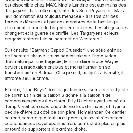
est disponible chez MAX. King's Landing est aux mains des
Targaryens, la famille dirigeante des Sept Royaumes. Mais
leur domination est toujours menacée - à la fois par des
forces extérieures et par des membres de la famille qui
cherchent le trône de fer pour eux-mêmes. Les allégeances
changent et la guerre se profile. Les Targaryens et leurs
dragons resteront-ils au sommet de Westeros ?
Suit ensuite "Batman : Caped Crusader" une série animée
de l'homme chauve-souris accessible sur Prime Video.
Traumatisé par une tragédie, le milliardaire Bruce Wayne
devient paradoxalement plus et moins humain en se
transformant en Batman. Chaque nuit, malgré l'adversité, il
affronte seul le crime.
Et enfin, "The Boys" dont la quatrième saison vient tout juste
de sortir. La fin de la saison 3 donne à la saison 4 de
nombreuses pistes à explorer. Billy Butcher ayant abusé du
Temp V voit son espérance de vie très diminuée, et Ryan a
décidé d'être du côté de son père, Homelander. Ce dernier
se rend compte que tout lui ait permis, laissant s'exprimer
ses tendances psychopathes alors qu'il est de plus en plus
entouré de supporters d'extrême droite.