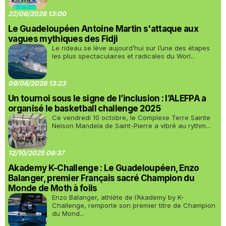
22/06/2026 13:00
Le Guadeloupéen Antoine Martin s'attaque aux
vagues mythiques des Fidji
Le rideau se lève aujourd’hui sur l’une des étapes
les plus spectaculaires et radicales du Worl...
09/06/2026 13:23
Un tournoi sous le signe de l’inclusion : l’ALEFPA a
organisé le basketball challenge 2025
Ce vendredi 10 octobre, le Complexe Terre Sainte
Nelson Mandela de Saint-Pierre a vibré au rythm...
12/10/2025 09:37
Akademy K-Challenge : Le Guadeloupéen, Enzo
Balanger, premier Français sacré Champion du
Monde de Moth à foils
Enzo Balanger, athlète de l’Akademy by K-
Challenge, remporte son premier titre de Champion
du Mond...