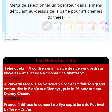
Les News les + lus
Telenovela : "À contre sens" arrive dès ce vendredi sur
Novelas+ et succède à "Doménica Montero"
07/08/2026
« Waverly Place : Les Nouveaux Sorciers » fait son grand
retour dès le 5 août sur Disney+, puis le 26 octobre sur
Disney Channel
05/08/2026
France 4 diffuse le concert de Sya capté lors du Festival
La 1ère – On Air