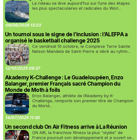
Le rideau se lève aujourd’hui sur l’une des étapes
les plus spectaculaires et radicales du Worl...
09/06/2026 13:23
Un tournoi sous le signe de l’inclusion : l’ALEFPA a
organisé le basketball challenge 2025
Ce vendredi 10 octobre, le Complexe Terre Sainte
Nelson Mandela de Saint-Pierre a vibré au rythm...
12/10/2025 09:37
Akademy K-Challenge : Le Guadeloupéen, Enzo
Balanger, premier Français sacré Champion du
Monde de Moth à foils
Enzo Balanger, athlète de l’Akademy by K-
Challenge, remporte son premier titre de Champion
du Mond...
14/07/2025 11:30
Un second club On Air Fitness arrive à La Réunion
ON AIR, la franchise fitness la plus “stylée” de
France poursuit son développement et a ouvert se...