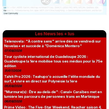
Les News les + lus
Telenovela : "À contre sens" arrive dès ce vendredi sur
Novelas+ et succède à "Doménica Montero"
07/08/2026
Tour cycliste international de Guadeloupe 2026 :
Guadeloupe la 1ère mobilise tous ses médias pour la 75e
édition
31/07/2026
Tahiti Pro 2026 : Teahupo'o accueille l'élite mondiale du
surf, à vivre en direct sur Polynésie la 1ère
05/08/2026
"Murmure(s) : Être au-delà-de" : Canal+ Caraïbes met en
lumière les parcours de personnes trans en Martinique
06/08/2026
Prime Video : The Five-Star Weekend, Reacher saison 4,