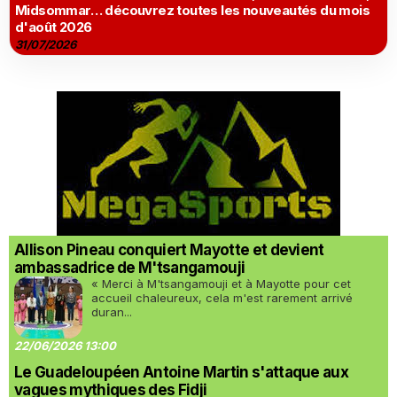
Midsommar… découvrez toutes les nouveautés du mois
d'août 2026
31/07/2026
Allison Pineau conquiert Mayotte et devient
ambassadrice de M'tsangamouji
« Merci à M'tsangamouji et à Mayotte pour cet
accueil chaleureux, cela m'est rarement arrivé
duran...
22/06/2026 13:00
Le Guadeloupéen Antoine Martin s'attaque aux
vagues mythiques des Fidji