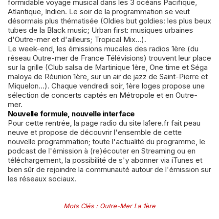
formidable voyage musical dans les 3 océans Pacifique,
Atlantique, Indien. Le soir de la programmation se veut
désormais plus thématisée (Oldies but goldies: les plus beux
tubes de la Black music; Urban first: musiques urbaines
d'Outre-mer et d'ailleurs; Tropical Mix...).
Le week-end, les émissions mucales des radios 1ère (du
réseau Outre-mer de France Télévisions) trouvent leur place
sur la grille (Club salsa de Martinique 1ère, One time et Séga
maloya de Réunion 1ère, sur un air de jazz de Saint-Pierre et
Miquelon...). Chaque vendredi soir, 1ère loges propose une
sélection de concerts captés en Métropole et en Outre-
mer.
Nouvelle formule, nouvelle interface
Pour cette rentrée, la page radio du site la1ere.fr fait peau
neuve et propose de découvrir l'ensemble de cette
nouvelle programmation; toute l'actualité du programme, le
podcast de l'émission à (re)écouter en Streaming ou en
téléchargement, la possibilité de s'y abonner via iTunes et
bien sûr de rejoindre la communauté autour de l'émission sur
les réseaux sociaux.
Mots Clés
:
Outre-Mer La 1ère