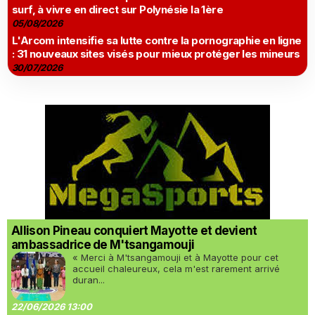
surf, à vivre en direct sur Polynésie la 1ère
05/08/2026
L'Arcom intensifie sa lutte contre la pornographie en ligne
: 31 nouveaux sites visés pour mieux protéger les mineurs
30/07/2026
Allison Pineau conquiert Mayotte et devient
ambassadrice de M'tsangamouji
« Merci à M'tsangamouji et à Mayotte pour cet
accueil chaleureux, cela m'est rarement arrivé
duran...
22/06/2026 13:00