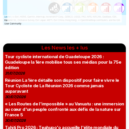
Les News les + lus
Tour cycliste international de Guadeloupe 2026 :
Guadeloupe la 1ère mobilise tous ses médias pour la 75e
édition
31/07/2026
Réunion La 1ère détaille son dispositif pour faire vivre le
Tour Cycliste de La Réunion 2026 comme jamais
auparavant
30/07/2026
« Les Routes de l'impossible » au Vanuatu : une immersion
au cœur d'un peuple confronté aux défis de la nature sur
France 5
30/07/2026
Tahiti Pro 2026 : Teahupo'o accueille l'élite mondiale du