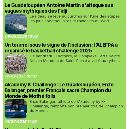
Le Guadeloupéen Antoine Martin s'attaque aux
vagues mythiques des Fidji
Le rideau se lève aujourd’hui sur l’une des étapes
les plus spectaculaires et radicales du Worl...
09/06/2026 13:23
Un tournoi sous le signe de l’inclusion : l’ALEFPA a
organisé le basketball challenge 2025
Ce vendredi 10 octobre, le Complexe Terre Sainte
Nelson Mandela de Saint-Pierre a vibré au rythm...
12/10/2025 09:37
Akademy K-Challenge : Le Guadeloupéen, Enzo
Balanger, premier Français sacré Champion du
Monde de Moth à foils
Enzo Balanger, athlète de l’Akademy by K-
Challenge, remporte son premier titre de Champion
du Mond...
14/07/2025 11:30