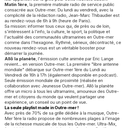
Matin 1ère
, la première matinale radio de service public
consacrée aux Outre-mer. Du lundi au vendredi, avec la
complicité de la rédaction radio, Jean-Marc Thibaudier est
au rendez-vous de 6h à 9h (heure de Paris).
Sa mission: informer tous ceux qui, de près ou de loin,
s'intéressent à l'info, la culture, le sport, la politique et
l'actualité des communautés ultramarines en Outre-mer
comme dans l'hexagone. Rythmé, sérieux, décontracté, ce
nouveau rendez-vous est un véritable booster pour
démarrer la journée.
Allô la planète
, l'émission culte animée par Eric Lange
revient... en version Outre-mer. La première "libre antenne
mondiale" débarque sur Outre-mer 1ère du Lundi au
Vendredi de 16h à 17h (également disponible en podcast).
Seule émission mondiale de proximité (réalisée en
collaboration avec Jeunesse Outre-mer). Allô la planète
offre un micro à tous les ultramarins, amoureux des Outre-
mer et citoyens du monde qui veulent partager une
expèrience, un conseil ou un point de vue.
La seule playlist made in Outre-mer !
Avec près de 70% de sa grille dédiée à la musique, Outre-
Mer 1ère la radio propose de nombreuses plages à l'image
de la richesse musicale de tous les Outre-mer. Ultra-Mix,