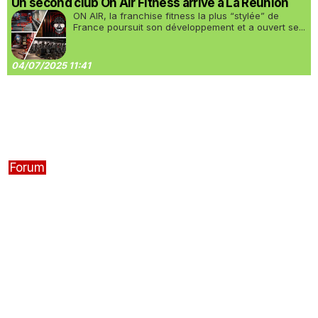
Un second club On Air Fitness arrive à La Réunion
ON AIR, la franchise fitness la plus “stylée” de
France poursuit son développement et a ouvert se...
04/07/2025 11:41
Forum