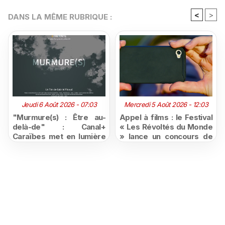
<
>
DANS LA MÊME RUBRIQUE :
Jeudi 6 Août 2026 - 07:03
Mercredi 5 Août 2026 - 12:03
"Murmure(s) : Être au-
Appel à films : le Festival
delà-de" : Canal+
« Les Révoltés du Monde
Caraïbes met en lumière
» lance un concours de
les parcours de
courts-métrages pour les
personnes trans en
jeunes ultramarins
Martinique