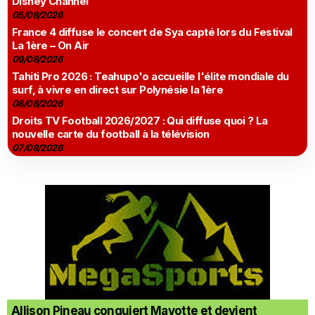
Disney Channel
05/08/2026
France 4 diffuse le concert de Sya capté lors du Festival
La 1ère – On Air
09/08/2026
Tahiti Pro 2026 : Teahupo'o accueille l'élite mondiale du
surf, à vivre en direct sur Polynésie la 1ère
08/08/2026
Droits TV Football 2026/2027 : Qui diffuse quoi ? La
nouvelle carte du football à la télévision
07/08/2026
Allison Pineau conquiert Mayotte et devient