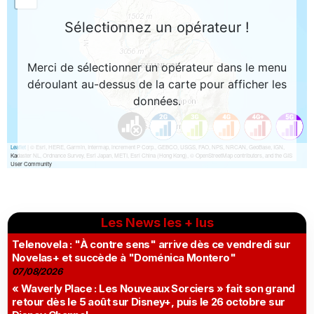
Les News les + lus
Telenovela : "À contre sens" arrive dès ce vendredi sur
Novelas+ et succède à "Doménica Montero"
07/08/2026
« Waverly Place : Les Nouveaux Sorciers » fait son grand
retour dès le 5 août sur Disney+, puis le 26 octobre sur